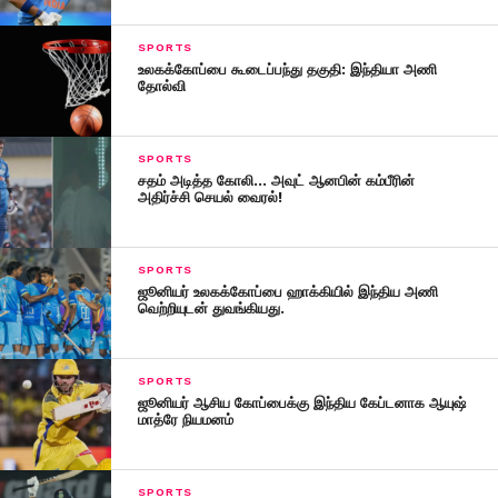
SPORTS
உலகக்கோப்பை கூடைப்பந்து தகுதி: இந்தியா அணி
தோல்வி
SPORTS
சதம் அடித்த கோலி… அவுட் ஆனபின் கம்பீரின்
அதிர்ச்சி செயல் வைரல்!
SPORTS
ஜூனியர் உலகக்கோப்பை ஹாக்கியில் இந்திய அணி
வெற்றியுடன் துவங்கியது.
SPORTS
ஜூனியர் ஆசிய கோப்பைக்கு இந்திய கேப்டனாக ஆயுஷ்
மாத்ரே நியமனம்
SPORTS