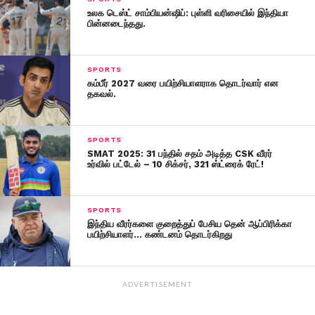
உலக டெஸ்ட் சாம்பியன்ஷிப்: புள்ளி வரிசையில் இந்தியா
பின்னடைந்தது.
SPORTS
கம்பீர் 2027 வரை பயிற்சியாளராக தொடர்வார் என
தகவல்.
SPORTS
SMAT 2025: 31 பந்தில் சதம் அடித்த CSK வீரர்
உர்வில் பட்டேல் – 10 சிக்சர், 321 ஸ்ட்ரைக் ரேட்!
SPORTS
இந்திய வீரர்களை குறைத்துப் பேசிய தென் ஆப்பிரிக்கா
பயிற்சியாளர்… கண்டனம் தொடர்கிறது
ADVERTISEMENT