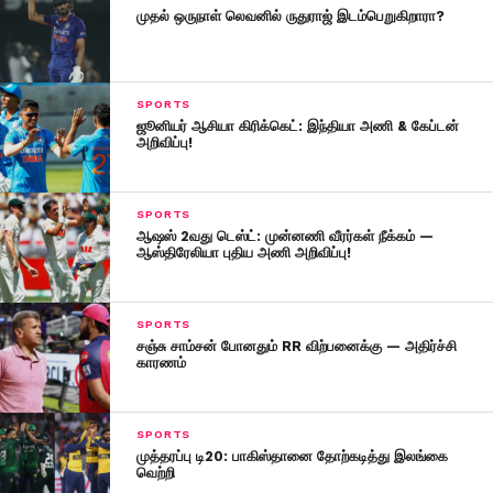
முதல் ஒருநாள் லெவனில் ருதுராஜ் இடம்பெறுகிறாரா?
SPORTS
ஜூனியர் ஆசியா கிரிக்கெட்: இந்தியா அணி & கேப்டன்
அறிவிப்பு!
SPORTS
ஆஷஸ் 2வது டெஸ்ட்: முன்னணி வீரர்கள் நீக்கம் —
ஆஸ்திரேலியா புதிய அணி அறிவிப்பு!
SPORTS
சஞ்சு சாம்சன் போனதும் RR விற்பனைக்கு — அதிர்ச்சி
காரணம்
SPORTS
முத்தரப்பு டி20: பாகிஸ்தானை தோற்கடித்து இலங்கை
வெற்றி