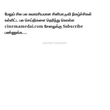
மேலும் சில பல சுவாரசியமான சினிமா,டிவி நிகழ்ச்சிகள்
உள்ளிட்ட பல செய்திகளை தெரிந்து கொள்ள
cinemamedai.com சேனலுக்கு Subscribe
பண்ணுங்க….
ADVERTISEMENT