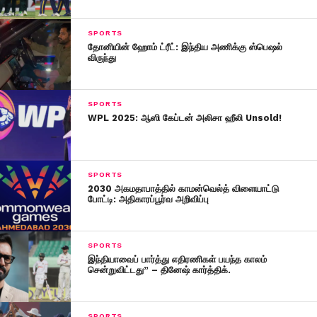
SPORTS
தோனியின் ஹோம் ட்ரீட்: இந்திய அணிக்கு ஸ்பெஷல்
விருந்து
SPORTS
WPL 2025: ஆஸி கேப்டன் அலிசா ஹீலி Unsold!
SPORTS
2030 அகம​தா​பாத்​தில் காமன்வெல்த் விளையாட்டு
போட்டி: அதிகாரப்பூர்வ அறிவிப்பு
SPORTS
இந்தியாவைப் பார்த்து எதிரணிகள் பயந்த காலம்
சென்றுவிட்டது” – தினேஷ் கார்த்திக்.
SPORTS