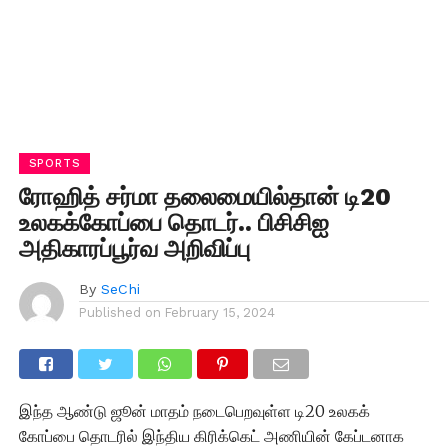
SPORTS
ரோஹித் சர்மா தலைமையில்தான் டி20
உலகக்கோப்பை தொடர்.. பிசிசிஐ
அதிகாரப்பூர்வ அறிவிப்பு
By
SeChi
Published on
February 15, 2024
இந்த ஆண்டு ஜூன் மாதம் நடைபெறவுள்ள டி20 உலகக்
கோப்பை தொடரில் இந்திய கிரிக்கெட் அணியின் கேப்டனாக