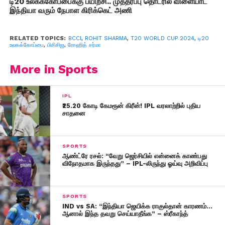
டி20 உலகக்கோப்பைக்கு பயிற்சி.. முத்தரப்பு தொடரில் விளையாட
இந்தியா வரும் நேபாள கிரிக்கெட் அணி
RELATED TOPICS:
BCCI
,
ROHIT SHARMA
,
T20 WORLD CUP 2024
,
டி20
உலகக்கோப்பை
,
பிசிசிஐ
,
ரோஹித் சர்மா
More in Sports
IPL
₹25.20 கோடி கேமரூன் கிரீன்! IPL வரலாற்றில் புதிய
சாதனை
SPORTS
ஆண்ட்ரே ரசல்: “வேறு ஜெர்சியில் என்னைக் காண்பது
விநோதமாக இருந்தது” – IPL-லிருந்து ஓய்வு அறிவிப்பு
SPORTS
IND vs SA: “இந்தியா ஜெயிக்க ராகுல்தான் காரணம்…
ஆனால் இந்த தவறு செய்யாதீங்க” – ஸ்ரீகாந்த்