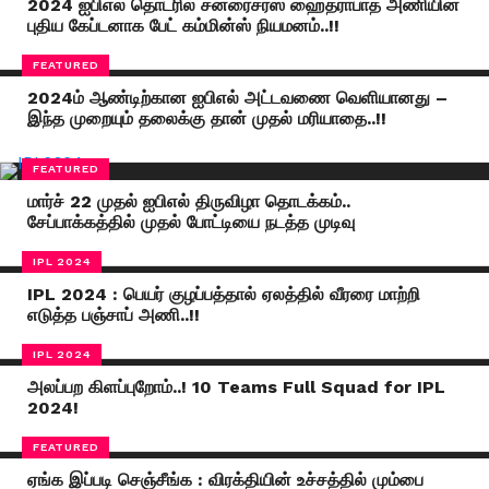
2024 ஐபிஎல் தொடரில் சன்ரைசர்ஸ் ஹைதராபாத் அணியின்
புதிய கேப்டனாக பேட் கம்மின்ஸ் நியமனம்..!!
FEATURED
2024ம் ஆண்டிற்கான ஐபிஎல் அட்டவணை வெளியானது –
இந்த முறையும் தலைக்கு தான் முதல் மரியாதை..!!
FEATURED
மார்ச் 22 முதல் ஐபிஎல் திருவிழா தொடக்கம்..
சேப்பாக்கத்தில் முதல் போட்டியை நடத்த முடிவு
IPL 2024
IPL 2024 : பெயர் குழப்பத்தால் ஏலத்தில் வீரரை மாற்றி
எடுத்த பஞ்சாப் அணி..!!
IPL 2024
அலப்பற கிளப்புறோம்..! 10 Teams Full Squad for IPL
2024!
FEATURED
ஏங்க இப்படி செஞ்சீங்க : விரக்தியின் உச்சத்தில் மும்பை