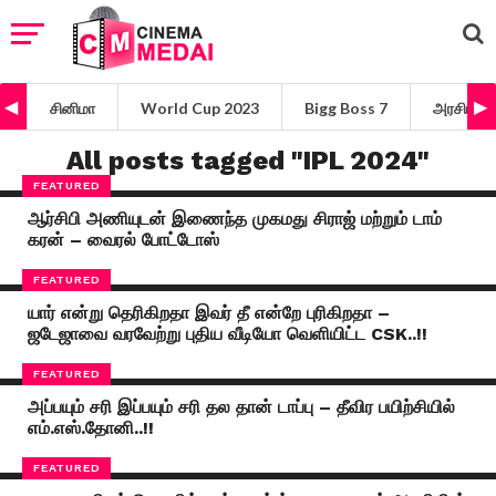
சினிமா
World Cup 2023
Bigg Boss 7
அரசியல்
All posts tagged "IPL 2024"
FEATURED
ஆர்சிபி அணியுடன் இணைந்த முகமது சிராஜ் மற்றும் டாம்
கரன் – வைரல் போட்டோஸ்
FEATURED
யார் என்று தெரிகிறதா இவர் தீ என்றே புரிகிறதா –
ஜடேஜாவை வரவேற்று புதிய வீடியோ வெளியிட்ட CSK..!!
FEATURED
அப்பயும் சரி இப்பயும் சரி தல தான் டாப்பு – தீவிர பயிற்சியில்
எம்.எஸ்.தோனி..!!
FEATURED