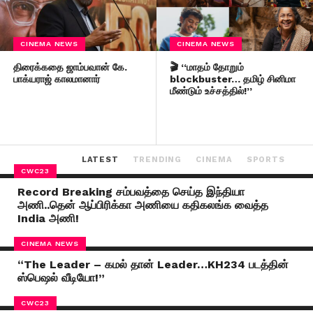
CINEMA NEWS
CINEMA NEWS
திரைக்கதை ஜாம்பவான் கே.
🎬 “மாதம் தோறும்
பாக்யராஜ் காலமானார்
blockbuster… தமிழ் சினிமா
மீண்டும் உச்சத்தில்!”
LATEST
TRENDING
CINEMA
SPORTS
CWC23
Record Breaking சம்பவத்தை செய்த இந்தியா
அணி..தென் ஆப்பிரிக்கா அணியை கதிகலங்க வைத்த
India அணி!
CINEMA NEWS
“The Leader – கமல் தான் Leader…KH234 படத்தின்
ஸ்பெஷல் வீடியோ!”
CWC23