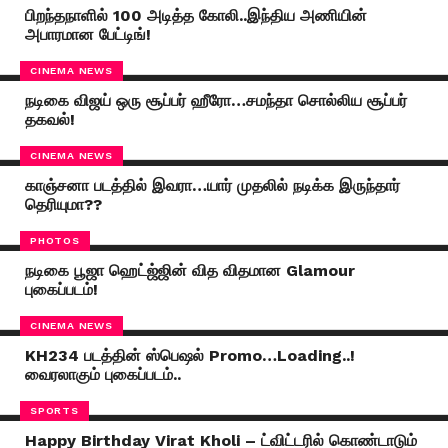
பிறந்தநாளில் 100 அடித்த கோலி..இந்திய அணியின்
அபாரமான பேட்டிங்!
CINEMA NEWS
நடிகை விஜய் ஒரு சூப்பர் ஹீரோ…சமந்தா சொல்லிய சூப்பர்
தகவல்!
CINEMA NEWS
காஞ்சனா படத்தில் இவரா…யார் முதலில் நடிக்க இருந்தார்
தெரியுமா??
PHOTOS
நடிகை பூஜா ஹெட்ஜ்ஜின் வித விதமான Glamour
புகைப்படம்!
CINEMA NEWS
KH234 படத்தின் ஸ்பெஷல் Promo…Loading..!
வைரலாகும் புகைப்படம்..
SPORTS
Happy Birthday Virat Kholi – ட்விட்டரில் கொண்டாடும்