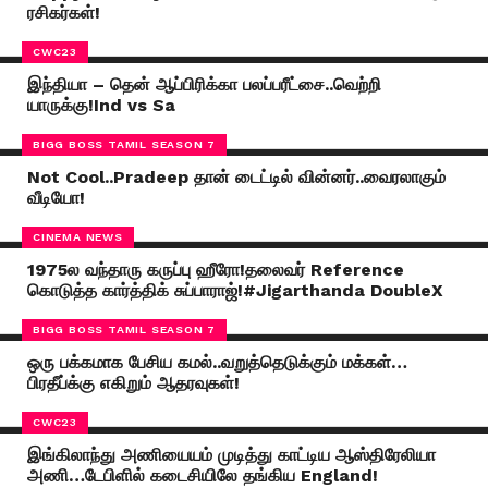
ரசிகர்கள்!
CWC23
இந்தியா – தென் ஆப்பிரிக்கா பலப்பரீட்சை..வெற்றி
யாருக்கு!Ind vs Sa
BIGG BOSS TAMIL SEASON 7
Not Cool..Pradeep தான் டைட்டில் வின்னர்..வைரலாகும்
வீடியோ!
CINEMA NEWS
1975ல வந்தாரு கருப்பு ஹீரோ!தலைவர் Reference
கொடுத்த கார்த்திக் சுப்பாராஜ்!#Jigarthanda DoubleX
BIGG BOSS TAMIL SEASON 7
ஒரு பக்கமாக பேசிய கமல்..வறுத்தெடுக்கும் மக்கள்…
பிரதீப்க்கு எகிறும் ஆதரவுகள்!
CWC23
இங்கிலாந்து அணியையம் முடித்து காட்டிய ஆஸ்திரேலியா
அணி…டேபிளில் கடைசியிலே தங்கிய England!