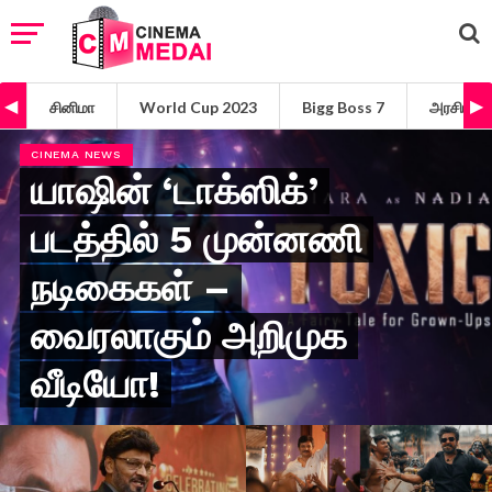
சினிமா
World Cup 2023
Bigg Boss 7
அரசியல்
CINEMA NEWS
யாஷின் ‘டாக்ஸிக்’
படத்தில் 5 முன்னணி
நடிகைகள் –
வைரலாகும் அறிமுக
வீடியோ!