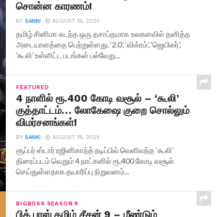
சொன்ன காரணம்!
BY
SANKI
AUGUST 18, 2025
தமிழ் சினிமா கடந்த ஒரு தசாப்தமாக உலகளவில் தனித்த
அடையாளத்தை பெற்றுள்ளது. ‘2.0’, ‘விக்ரம்’, ‘ஜெயிலர்’,
‘கூலி’ உள்ளிட்ட படங்கள் பல்வேறு...
FEATURED
4 நாளில் ரூ.400 கோடி வசூல் – ‘கூலி’
குத்தாட்டம்… லோகேஷை குறை சொல்லும்
விமர்சனங்கள்!
BY
SANKI
AUGUST 18, 2025
சூப்பர் ஸ்டார் ரஜினிகாந்த் நடிப்பில் வெளிவந்த ‘கூலி’
திரைப்படம் வெறும் 4 நாட்களில் ரூ.400 கோடி வசூல்
செய்துள்ளதாக தயாரிப்பு நிறுவனம்...
BIGBOSS SEASON 9
பிக் பாஸ் தமிழ் சீசன் 9 – மீண்டும்