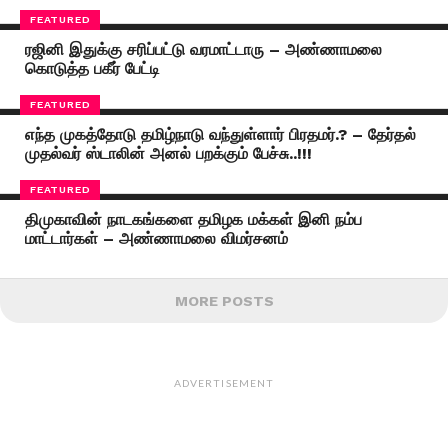
FEATURED
ரஜினி இதுக்கு சரிப்பட்டு வரமாட்டாரு – அண்ணாமலை
கொடுத்த பகீர் பேட்டி
FEATURED
எந்த முகத்தோடு தமிழ்நாடு வந்துள்ளார் பிரதமர்.? – தேர்தல்
முதல்வர் ஸ்டாலின் அனல் பறக்கும் பேச்சு..!!!
FEATURED
திமுகாவின் நாடகங்களை தமிழக மக்கள் இனி நம்ப
மாட்டார்கள் – அண்ணாமலை விமர்சனம்
MORE POSTS
ADVERTISEMENT