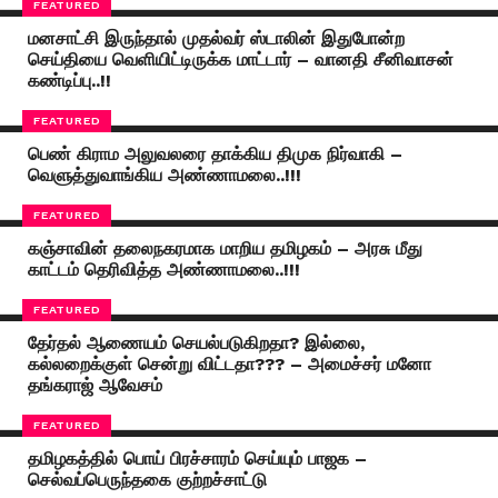
FEATURED
மனசாட்சி இருந்தால் முதல்வர் ஸ்டாலின் இதுபோன்ற
செய்தியை வெளியிட்டிருக்க மாட்டார் – வானதி சீனிவாசன்
கண்டிப்பு..!!
FEATURED
பெண் கிராம அலுவலரை தாக்கிய திமுக நிர்வாகி –
வெளுத்துவாங்கிய அண்ணாமலை..!!!
FEATURED
கஞ்சாவின் தலைநகரமாக மாறிய தமிழகம் – அரசு மீது
காட்டம் தெரிவித்த அண்ணாமலை..!!!
FEATURED
தேர்தல் ஆணையம் செயல்படுகிறதா? இல்லை,
கல்லறைக்குள் சென்று விட்டதா??? – அமைச்சர் மனோ
தங்கராஜ் ஆவேசம்
FEATURED
தமிழகத்தில் பொய் பிரச்சாரம் செய்யும் பாஜக –
செல்வப்பெருந்தகை குற்றச்சாட்டு