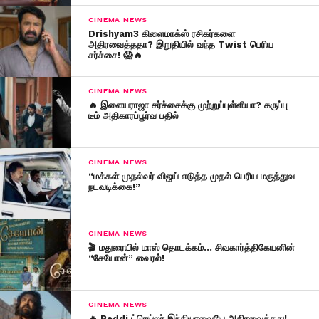
CINEMA NEWS
Drishyam3 கிளைமாக்ஸ் ரசிகர்களை
அதிரவைத்ததா? இறுதியில் வந்த Twist பெரிய
சர்ச்சை! 😱🔥
CINEMA NEWS
🔥 இளையராஜா சர்ச்சைக்கு முற்றுப்புள்ளியா? கருப்பு
டீம் அதிகாரப்பூர்வ பதில்
CINEMA NEWS
“மக்கள் முதல்வர் விஜய் எடுத்த முதல் பெரிய மருத்துவ
நடவடிக்கை!”
CINEMA NEWS
🎬 மதுரையில் மாஸ் தொடக்கம்… சிவகார்த்திகேயனின்
“சேயோன்” வைரல்!
CINEMA NEWS
🔥 Peddi ட்ரெய்லர் இந்தியாவையே அதிரவைத்தது!