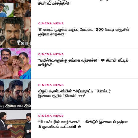
மீண்டும் உச்சத்தில்!”
CINEMA NEWS
🚨 உலகம் முழுக்க கருப்பு வேட்டை! ₹200 கோடி வசூலில்
சூர்யா சாதனை!
CINEMA NEWS
“மயில்வேலனுக்கு தங்கை வந்தாச்சு!” ❤️ சீமான் வீட்டில்
மகிழ்ச்சி
CINEMA NEWS
விஜய் ஆண்டனியின் “அப்பாகுட்டி” போஸ்டர்
இணையத்தில் ட்ரெண்ட் 👀⚡
CINEMA NEWS
“₹5 டாக்டரின் வாழ்க்கை” – மீண்டும் இணையும் சூர்யா
& ஞானவேல் கூட்டணி! 🔥