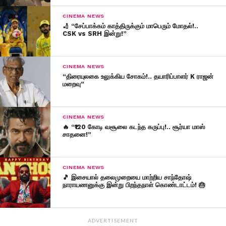
CINEMA NEWS
🏏 “சேப்பாக்கம் காத்திருக்கும் மாபெரும் மோதல்!..
CSK vs SRH இன்று!”
CINEMA NEWS
“திரையுலகை உலுக்கிய சோகம்!.. தயாரிப்பாளர் K ராஜன்
மறைவு”
CINEMA NEWS
🔥 “₹120 கோடி வசூலை கடந்த கருப்பு!.. சூர்யா மாஸ்
சாதனை!”
CINEMA NEWS
🎵 இசையால் தலைமுறையை மாற்றிய சாந்தோஷ்
நாராயணனுக்கு இன்று பிறந்தநாள் கொண்டாட்டம்! 🎂
ADVERTISEMENT