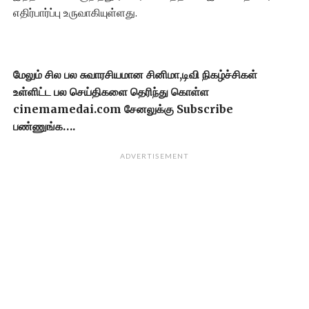
எதிர்பார்ப்பு உருவாகியுள்ளது.
மேலும் சில பல சுவாரசியமான சினிமா,டிவி நிகழ்ச்சிகள்
உள்ளிட்ட பல செய்திகளை தெரிந்து கொள்ள
cinemamedai.com சேனலுக்கு Subscribe
பண்ணுங்க….
ADVERTISEMENT