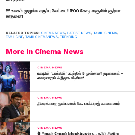
🚨 உலகம் முழுக்க கருப்பு வேட்டை! ₹200 கோடி வசூலில் சூர்யா
சாதனை!
RELATED TOPICS:
CINEMA NEWS
,
LATEST NEWS
,
TAMIL CINEMA
,
TAMILCINE
,
TAMILCINEMANEWS
,
TRENDING
More in Cinema News
CINEMA NEWS
யாஷின் ‘டாக்ஸிக்’ படத்தில் 5 முன்னணி நடிகைகள் –
வைரலாகும் அறிமுக வீடியோ!
CINEMA NEWS
திரைக்கதை ஜாம்பவான் கே. பாக்யராஜ் காலமானார்
CINEMA NEWS
🎬 “மாதம் தோறும் blockbuster… தமிழ் சினிமா