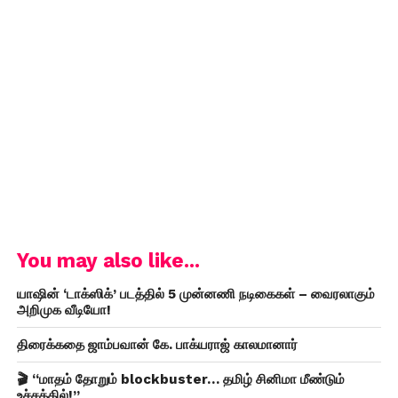
You may also like...
யாஷின் ‘டாக்ஸிக்’ படத்தில் 5 முன்னணி நடிகைகள் – வைரலாகும்
அறிமுக வீடியோ!
திரைக்கதை ஜாம்பவான் கே. பாக்யராஜ் காலமானார்
🎬 “மாதம் தோறும் blockbuster… தமிழ் சினிமா மீண்டும்
உச்சத்தில்!”