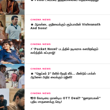
CINEMA NEWS
🔥 ஆகஸ்டை குறிவைக்கும் சூர்யாவின் Vishvanath
And Sons!
CINEMA NEWS
⚡ ‘Pocket Novel’ படத்தில் நடிகராக களமிறங்கும்
கார்த்திக் சுப்புராஜ்!
CINEMA NEWS
🔥 “ஜெய்லர் 2” ரிலீஸ் தேதி லீக்… மீண்டும் பாக்ஸ்
ஆபிஸை அதிர வைக்கும் ரஜினி!
CINEMA NEWS
₹120 கோடியை தாண்டிய OTT Deal? “ஜனநாயகன்”
புதிய சாதனைக்கு ரெடி!