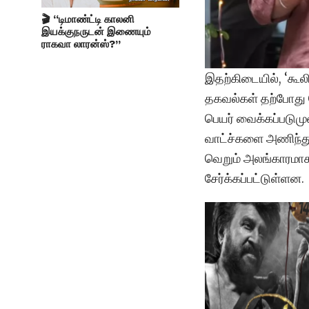
🎬 “டிமாண்ட்டி காலனி
இயக்குநருடன் இணையும்
ராகவா லாரன்ஸ்?”
இதற்கிடையில், ‘கூ
தகவல்கள் தற்போது வ
பெயர் வைக்கப்படும
வாட்ச்களை அணிந்துவ
வெறும் அலங்காரமாக
சேர்க்கப்பட்டுள்ளன.