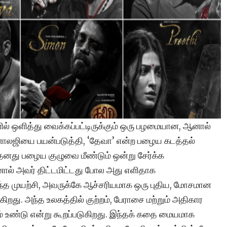
ில் ஒளித்து வைக்கப்பட்டிருக்கும் ஒரு பழமையான, ஆனால்
லஜியை பயன்படுத்தி, ‘தேவா’ என்ற பழைய கடத்தல்
னது பழைய குழுவை மீண்டும் ஒன்று சேர்க்க
னால் அவர் திட்டமிட்டது போல அது எளிதாக
த முயற்சி, அவருக்கே ஆச்சரியமாக ஒரு புதிய, மோசமான
ிறது. அந்த உலகத்தில் குற்றம், பேராசை மற்றும் அதிகார
ம் உண்டு என்று கூறப்படுகிறது. இந்தக் கதை மையமாக