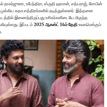
ில் நாகர்ஜுனா, உபேந்திரா, ஸ்ருதி ஹாசன், சத்யராஜ், சோபின்
ம் முக்கிய கதாபாத்திரங்களில் நடித்துள்ளனர். இத்தனை
 படத்தில் இணைந்திருப்பது ரசிகர்களிடையே மிகுந்த
்கியுள்ளது. இப்படம்
2025 ஆகஸ்ட் 14ம் தேதி
உலகமெங்கும்
ு.