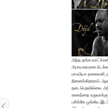
அந்த தங்க வாட்ச்கள
அபாயகரமான டெக்னா
மாஃபியா தலைவன், த
நினைக்கிறாராம். ஆ
நடைபெறவில்லை. அந்
உலகத்தை உருவாக்குக
பசிக்கே முக்கிய இட