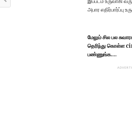
இப்படம் உருவாகி வர
அபார எதிர்பார்ப்பு உ
மேலும் சில பல சுவா
தெரிந்து கொள்ள 
பண்ணுங்க….
ADVERT