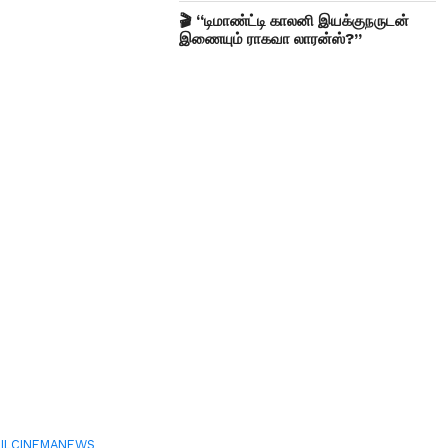
🎬 “டிமாண்ட்டி காலனி இயக்குநருடன்
இணையும் ராகவா லாரன்ஸ்?”
ILCINEMANEWS