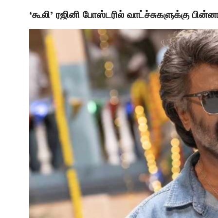
‘கூலி’ ரஜினி போஸ்டரில் வாட்ச்சுகளுக்கு பின்
LATEST