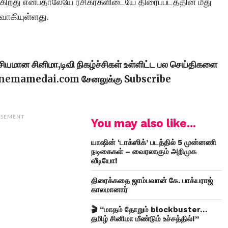
ுகிறது என்பதாலேயே ரசிகர்களிடையே திரைப்படத்தின் மீது
ருவாகியுள்ளது.
ரசியமான சினிமா,டிவி நிகழ்ச்சிகள் உள்ளிட்ட பல செய்திகளை
cinemamedai.com சேனலுக்கு Subscribe
ISEMENT
You may also like...
யாஷின் ‘டாக்ஸிக்’ படத்தில் 5 முன்னணி
நடிகைகள் – வைரலாகும் அறிமுக
வீடியோ!
திரைக்கதை ஜாம்பவான் கே. பாக்யராஜ்
காலமானார்
🎬 “மாதம் தோறும் blockbuster…
தமிழ் சினிமா மீண்டும் உச்சத்தில்!”