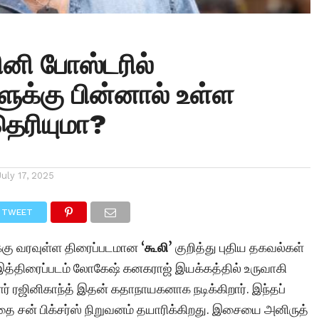
ினி போஸ்டரில்
ளுக்கு பின்னால் உள்ள
தெரியுமா?
July 17, 2025
TWEET
க்கு வரவுள்ள திரைப்படமான
‘கூலி’
குறித்து புதிய தகவல்கள்
த்திரைப்படம் லோகேஷ் கனகராஜ் இயக்கத்தில் உருவாகி
டார் ரஜினிகாந்த் இதன் கதாநாயகனாக நடிக்கிறார். இந்தப்
ை சன் பிக்சர்ஸ் நிறுவனம் தயாரிக்கிறது. இசையை அனிருத்