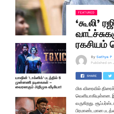
FEATURED
‘கூலி’ ரஜ
வாட்ச்சுக
ரகசியம் 
By
Sathya P
Published on
SHARE
யாஷின் ‘டாக்ஸிக்’ படத்தில் 5
முன்னணி நடிகைகள் –
வைரலாகும் அறிமுக வீடியோ!
மிக விரைவில் திரை
வெளியாகியுள்ளன. இ
வருகிறது. சூப்பர்ஸ்
பிரமாண்டமான படத்த