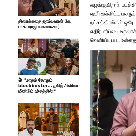
வழங்குகிறார். படத்த
ஷபீர் உள்ளிட்ட பலரு
திரைக்கதை ஜாம்பவான் கே.
நட்சத்திரங்கள் ஒரே
பாக்யராஜ் காலமானார்
எதிர்பார்ப்பை உருவாக
வெளியிடப்பட உள்ளத
🎬 “மாதம் தோறும்
blockbuster… தமிழ் சினிமா
மீண்டும் உச்சத்தில்!”