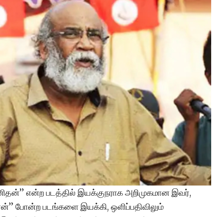
னிதன்” என்ற படத்தில் இயக்குநராக அறிமுகமான இவர்,
ுரன்” போன்ற படங்களை இயக்கி, ஒளிப்பதிவிலும்