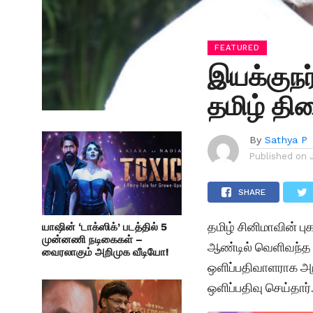
FEATURED
இயக்குநர
தமிழ் திர
By
Sathya P
Published on
SHARE
தமிழ் சினிமாவின் ப
யாஷின் ‘டாக்ஸிக்’ படத்தில் 5
முன்னணி நடிகைகள் –
ஆண்டில் வெளிவந்த 
வைரலாகும் அறிமுக வீடியோ!
ஒளிப்பதிவாளராக அற
ஒளிப்பதிவு செய்தார்