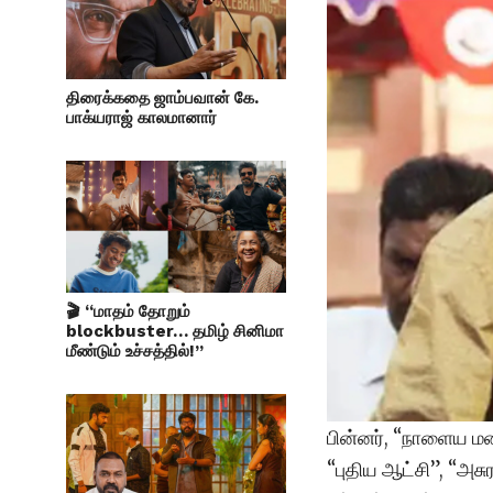
திரைக்கதை ஜாம்பவான் கே.
பாக்யராஜ் காலமானார்
🎬 “மாதம் தோறும்
blockbuster… தமிழ் சினிமா
மீண்டும் உச்சத்தில்!”
பின்னர், “நாளைய ம
“புதிய ஆட்சி”, “அச