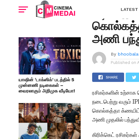
FEATURED
கடின இல
LATEST
கொல்கத்த
அணி பந்து
By
bhoobala
Published on
SHARE
யாஷின் ‘டாக்ஸிக்’ படத்தில் 5
முன்னணி நடிகைகள் –
வைரலாகும் அறிமுக வீடியோ!
ரசிகர்களின் உற்சாக வ
நடைபெற்று வரும் IP
கொல்கத்தா க்ணயிட் 
அணி முதலில் பந்துவீ
கிரிக்கெட் ரசிகர்க