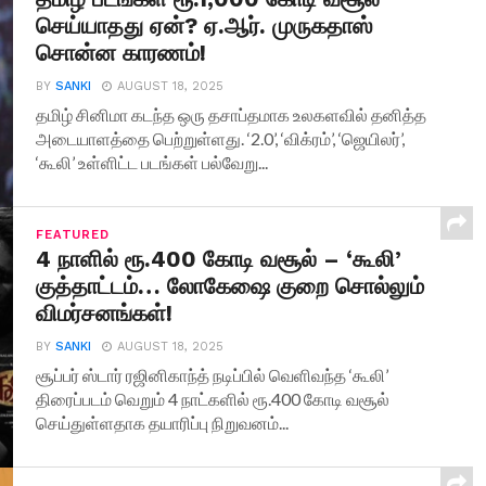
செய்யாதது ஏன்? ஏ.ஆர். முருகதாஸ்
சொன்ன காரணம்!
BY
SANKI
AUGUST 18, 2025
தமிழ் சினிமா கடந்த ஒரு தசாப்தமாக உலகளவில் தனித்த
அடையாளத்தை பெற்றுள்ளது. ‘2.0’, ‘விக்ரம்’, ‘ஜெயிலர்’,
‘கூலி’ உள்ளிட்ட படங்கள் பல்வேறு...
FEATURED
4 நாளில் ரூ.400 கோடி வசூல் – ‘கூலி’
குத்தாட்டம்… லோகேஷை குறை சொல்லும்
விமர்சனங்கள்!
BY
SANKI
AUGUST 18, 2025
சூப்பர் ஸ்டார் ரஜினிகாந்த் நடிப்பில் வெளிவந்த ‘கூலி’
திரைப்படம் வெறும் 4 நாட்களில் ரூ.400 கோடி வசூல்
செய்துள்ளதாக தயாரிப்பு நிறுவனம்...