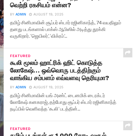
வெற்றி ரகசியம் என்ன?
BY
ADMIN
AUGUST 19, 2025
தமிழ் சினிமாவின் சூப்பர் ஸ்டார் ரஜினிகாந்த், 74 வயதிலும்
தனது படங்களால் பாக்ஸ் ஆபிஸில் அடித்து தூக்கி
வருகிறார். ‘ஜெயிலர்’, ‘விக்ரம்’...
FEATURED
கூலி மூலம் ஹாட்ரிக் ஹிட் கொடுத்த
லோகேஷ்… ஒவ்வொரு படத்திற்கும்
வாங்கிய சம்பளம் எவ்வளவு தெரியுமா?
BY
ADMIN
AUGUST 19, 2025
தமிழ் சினிமாவின் யங் அண்ட் டைனமிக் டைரக்டர்
லோகேஷ் கனகராஜ், தற்போது சூப்பர் ஸ்டார் ரஜினிகாந்த்
நடிப்பில் வெளிவந்த ‘கூலி’ படத்தின்...
FEATURED
தமிழ் படங்கள் ரூ.1,000 கோடி வசூல்