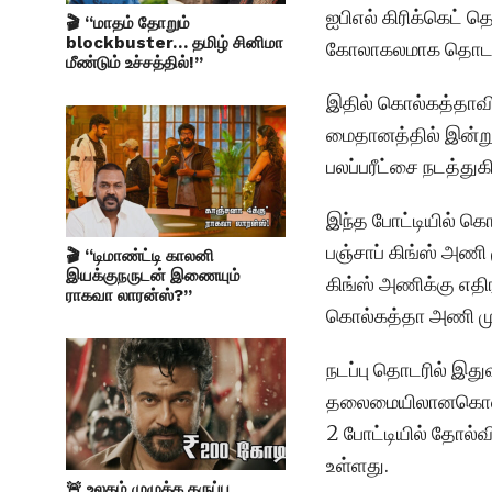
ஐபிஎல் கிரிக்கெட் 
🎬 “மாதம் தோறும்
blockbuster… தமிழ் சினிமா
கோலாகலமாக தொடங்
மீண்டும் உச்சத்தில்!”
இதில் கொல்கத்தாவில்
மைதானத்தில் இன்ற
பலப்பரீட்சை நடத்துக
இந்த போட்டியில் க
பஞ்சாப் கிங்ஸ் அணி 
🎬 “டிமாண்ட்டி காலனி
இயக்குநருடன் இணையும்
கிங்ஸ் அணிக்கு எதி
ராகவா லாரன்ஸ்?”
கொல்கத்தா அணி முதல
நடப்பு தொடரில் இத
தலைமையிலானகொல்கத்
2 போட்டியில் தோல்வி
உள்ளது.
🚨 உலகம் முழுக்க கருப்பு