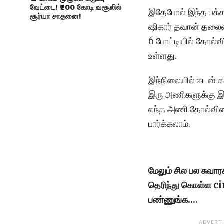
வேட்டை! ₹200 கோடி வசூலில்
இதேபோல் இந்த பக்க
சூர்யா சாதனை!
ஷிகார் தவான் தலைமை
6 போட்டியில் தோல்வி
உள்ளது.
இந்நிலையில் ஈடன் க
இரு அணிகளுக்கு இ
எந்த அணி தோல்வியை
பார்க்கலாம்.
மேலும் சில பல சுவா
தெரிந்து கொள்ள 
பண்ணுங்க….
ADVERT