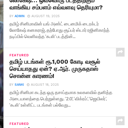
லோகேஷ்… ஒவ்வொரு படத்திற்கும்
வாங்கிய சம்பளம் எவ்வளவு தெரியுமா?
BY
ADMIN
AUGUST 19, 2025
தமிழ் சினிமாவின் யங் அண்ட் டைனமிக் டைரக்டர்
லோகேஷ் கனகராஜ், தற்போது சூப்பர் ஸ்டார் ரஜினிகாந்த்
நடிப்பில் வெளிவந்த ‘கூலி’ படத்தின்...
FEATURED
தமிழ் படங்கள் ரூ.1,000 கோடி வசூல்
செய்யாதது ஏன்? ஏ.ஆர். முருகதாஸ்
சொன்ன காரணம்!
BY
SANKI
AUGUST 18, 2025
தமிழ் சினிமா கடந்த ஒரு தசாப்தமாக உலகளவில் தனித்த
அடையாளத்தை பெற்றுள்ளது. ‘2.0’, ‘விக்ரம்’, ‘ஜெயிலர்’,
‘கூலி’ உள்ளிட்ட படங்கள் பல்வேறு...
FEATURED