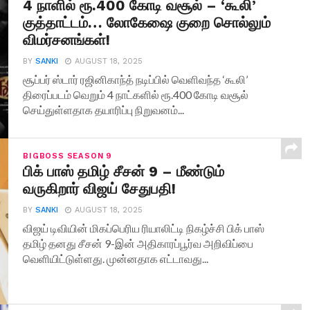
4 நாளில் ரூ.400 கோடி வசூல் – ‘கூலி’
குத்தாட்டம்… லோகேஷை குறை சொல்லும்
விமர்சனங்கள்!
BY
SANKI
AUGUST 18, 2025
சூப்பர் ஸ்டார் ரஜினிகாந்த் நடிப்பில் வெளிவந்த ‘கூலி’
திரைப்படம் வெறும் 4 நாட்களில் ரூ.400 கோடி வசூல்
செய்துள்ளதாக தயாரிப்பு நிறுவனம்...
BIGBOSS SEASON 9
பிக் பாஸ் தமிழ் சீசன் 9 – மீண்டும்
வருகிறார் விஜய் சேதுபதி!
BY
SANKI
AUGUST 18, 2025
விஜய் டிவியின் மிகப்பெரிய ரியாலிட்டி நிகழ்ச்சி பிக் பாஸ்
தமிழ் தனது சீசன் 9-இன் அதிகாரப்பூர்வ அறிவிப்பை
வெளியிட்டுள்ளது. முன்னதாக எட்டாவது...