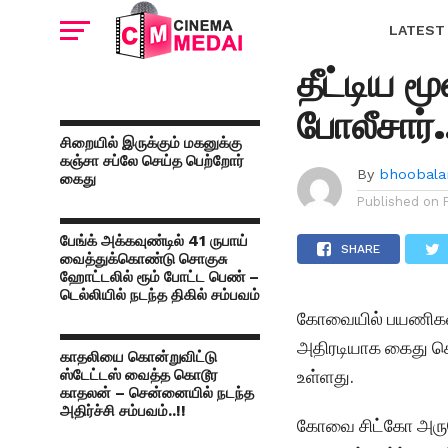
FEATURED
கோவையில்
LATEST
தீட்டிய ம
போலீசார்.
சிறையில் இருக்கும் மகனுக்கு
கஞ்சா சப்லே செய்த பெற்றோர்
By
bhoobala
கைது
Published on
பேங்க் அக்கவுண்டில் 41 ருபாய்
SHARE
வைத்துக்கொண்டு சொகுசு
ஹோட்டலில் ரூம் போட்ட பெண் –
டெல்லியில் நடந்த திகில் சம்பவம்
கோவையில் பயணிகள் ர
அதிரடியாக கைது செய
காதலியை கொன்றுவிட்டு
உள்ளது.
ஸ்டேட்டஸ் வைத்த கொடூர
காதலன் – சென்னையில் நடந்த
அதிர்ச்சி சம்பவம்..!!
கோவை சிட்கோ அருகே