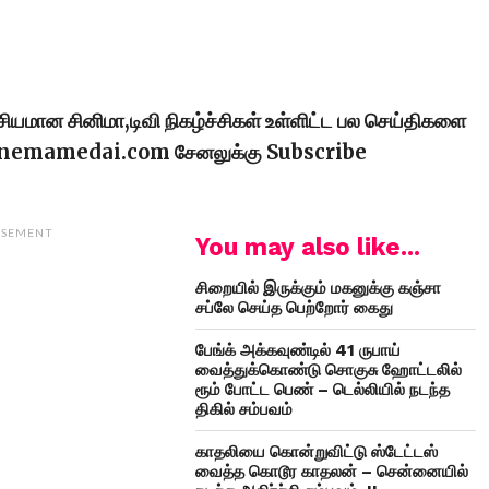
ரசியமான சினிமா,டிவி நிகழ்ச்சிகள் உள்ளிட்ட பல செய்திகளை
cinemamedai.com சேனலுக்கு Subscribe
ISEMENT
You may also like...
சிறையில் இருக்கும் மகனுக்கு கஞ்சா
சப்லே செய்த பெற்றோர் கைது
பேங்க் அக்கவுண்டில் 41 ருபாய்
வைத்துக்கொண்டு சொகுசு ஹோட்டலில்
ரூம் போட்ட பெண் – டெல்லியில் நடந்த
திகில் சம்பவம்
காதலியை கொன்றுவிட்டு ஸ்டேட்டஸ்
வைத்த கொடூர காதலன் – சென்னையில்