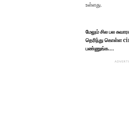
உள்ளது.
மேலும் சில பல சுவா
தெரிந்து கொள்ள 
பண்ணுங்க….
ADVERT