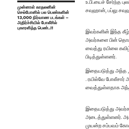
உ.பி.யைச் சேர்ந்த 
முன்னாள் காதலனின்
சவுஹான், பப்லு சவ
செல்போனில் பல பெண்களின்
13,000 நிர்வாண படங்கள் –
அதிர்ச்சியில் போலீசில்
புகாரளித்த பெண்..!!
இவர்களின் இந்த கீ
அவர்களை பின் தொடர
வைத்து ரயிலை கவி
பிடித்துள்ளனர்.
இதையடுத்து அந்த ,ம
. ரயில்வே போலீசார்
வைத்துள்ளதாக அந்த
இதையடுத்து அவர்கள
அடைத்துள்ளனர். அப
முயன்ற சம்பவம் கோவ