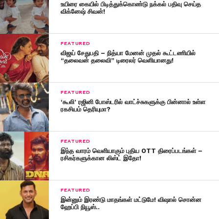
உயிரை கையில் பிடித்துக்கொண்டு நக்கல் பதிவு செய்த
விக்னேஷ் சிவன்!
FEATURED
விஜய் சேதுபதி – நித்யா மேனன் முதல் கூட்டணியில்
“தலைவன் தலைவி” டிரைலர் வெளியானது!
FEATURED
‘கூலி’ ரஜினி போஸ்டரில் வாட்ச்சுகளுக்கு பின்னால் உள்ள
ரகசியம் தெரியுமா?
FEATURED
இந்த வாரம் வெளியாகும் புதிய OTT திரைப்படங்கள் –
ரசிகர்களுக்கான லிஸ்ட் இதோ!
FEATURED
இன்னும் இரண்டு மாதங்கள் மட்டுமே! விஷால் சொன்ன
ஹேப்பி நியூஸ்..