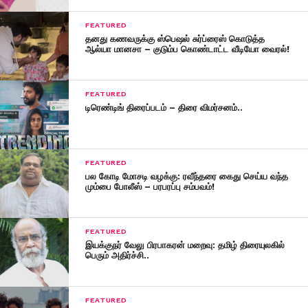
FEATURED
தனது கணவருக்கு ஸ்பெஷல் சுர்ப்ரைஸ் கொடுத்த
ஆல்யா மானசா – குடும்ப கொண்டாட்ட வீடியோ வைரல்!
FEATURED
டிரெண்டிங் திரைப்படம் – திரை விமர்சனம்..
FEATURED
பல கோடி மோசடி வழக்கு: ரவீந்தரை கைது செய்ய வந்த
மும்பை போலீஸ் – பரபரப்பு சம்பவம்!
FEATURED
இயக்குநர் வேலு பிரபாகரன் மறைவு: தமிழ் திரையுலகில்
பெரும் அதிர்ச்சி..
FEATURED