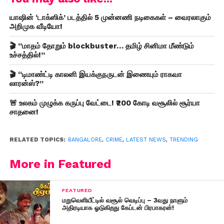
யாஷின் ‘டாக்ஸிக்’ படத்தில் 5 முன்னணி நடிகைகள் – வைரலாகும்
அறிமுக வீடியோ!
🎬 “மாதம் தோறும் blockbuster… தமிழ் சினிமா மீண்டும்
உச்சத்தில்!”
🎬 “டிமாண்ட்டி காலனி இயக்குநருடன் இணையும் ராகவா
லாரன்ஸ்?”
🚨 உலகம் முழுக்க கருப்பு வேட்டை! ₹200 கோடி வசூலில் சூர்யா
சாதனை!
RELATED TOPICS:
BANGALORE
,
CRIME
,
LATEST NEWS
,
TRENDING
More in Featured
FEATURED
மறுவெளியீட்டில் வசூல் வெடிப்பு – 3வது நாளும்
அதிரடியாக ஓடுகிறது கேப்டன் பிரபாகரன்!