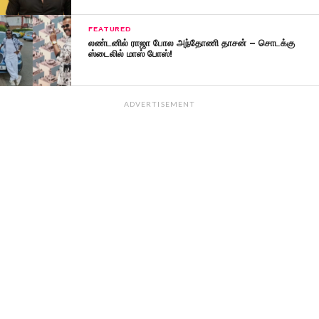
FEATURED
லண்டனில் ராஜா போல அந்தோணி தாசன் – சொடக்கு
ஸ்டைலில் மாஸ் போஸ்!
ADVERTISEMENT