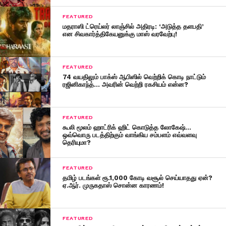
FEATURED
மதராஸி ட்ரெய்லர் லாஞ்சில் அதிரடி: ‘அடுத்த தளபதி’
என சிவகார்த்திகேயனுக்கு மாஸ் வரவேற்பு!
FEATURED
74 வயதிலும் பாக்ஸ் ஆபிஸில் வெற்றிக் கொடி நாட்டும்
ரஜினிகாந்த்… அவரின் வெற்றி ரகசியம் என்ன?
FEATURED
கூலி மூலம் ஹாட்ரிக் ஹிட் கொடுத்த லோகேஷ்…
ஒவ்வொரு படத்திற்கும் வாங்கிய சம்பளம் எவ்வளவு
தெரியுமா?
FEATURED
தமிழ் படங்கள் ரூ.1,000 கோடி வசூல் செய்யாதது ஏன்?
ஏ.ஆர். முருகதாஸ் சொன்ன காரணம்!
FEATURED