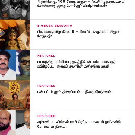
4 நாளில் ரூ.400 கோடி வசூல் – ‘கூலி’ குத்தாட்டம்…
லோகேஷை குறை சொல்லும் விமர்சனங்கள்!
BIGBOSS SEASON 9
பிக் பாஸ் தமிழ் சீசன் 9 – மீண்டும் வருகிறார் விஜய்
சேதுபதி!
FEATURED
பா.ரஞ்சித் படப்பிடிப்பு தளத்தில் ஸ்டண்ட் கலைஞர்
உயிரிழப்பு… அக்ஷய் குமாரின் மனிதநேய உதவி..
FEATURED
பன் பட்டர் ஜாம் திரைப்படம் – திரை விமர்சனம்..
FEATURED
அம்மன் பட வில்லன் ராமி ரெட்டி – கடைசி நாட்களில்
சோகமான நிலை..