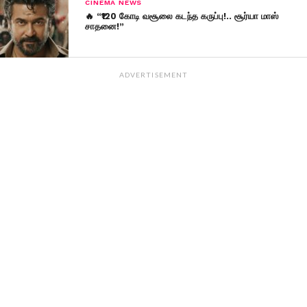
CINEMA NEWS
🔥 “₹120 கோடி வசூலை கடந்த கருப்பு!.. சூர்யா மாஸ்
சாதனை!”
ADVERTISEMENT