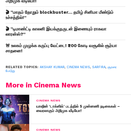
அறிமுக வீடியோ!
🎬 “மாதம் தோறும் blockbuster… தமிழ் சினிமா மீண்டும்
உச்சத்தில்!”
🎬 “டிமாண்ட்டி காலனி இயக்குநருடன் இணையும் ராகவா
லாரன்ஸ்?”
🚨 உலகம் முழுக்க கருப்பு வேட்டை! ₹200 கோடி வசூலில் சூர்யா
சாதனை!
RELATED TOPICS:
AKSHAY KUMAR
,
CINEMA NEWS
,
SARFIRA
,
சூரரை
போற்று
More in Cinema News
CINEMA NEWS
யாஷின் ‘டாக்ஸிக்’ படத்தில் 5 முன்னணி நடிகைகள் –
வைரலாகும் அறிமுக வீடியோ!
CINEMA NEWS