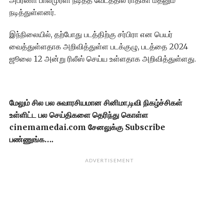
அபர்ணா பாலமுரளி நடித்த வேடத்தில் ராதிகா மதனும்
நடித்துள்ளனர்.
இந்நிலையில், தற்போது படத்திற்கு சர்பிரா என பெயர்
வைத்துள்ளதாக அறிவித்துள்ள படக்குழு, படத்தை 2024
ஜூலை 12 அன்று ரிலீஸ் செய்ய உள்ளதாக அறிவித்துள்ளது.
மேலும் சில பல சுவாரசியமான சினிமா,டிவி நிகழ்ச்சிகள்
உள்ளிட்ட பல செய்திகளை தெரிந்து கொள்ள
cinemamedai.com சேனலுக்கு Subscribe
பண்ணுங்க….
ADVERTISEMENT