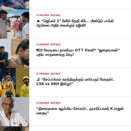
CINEMA NEWS
🔥 “ஜெய்லர் 2” ரிலீஸ் தேதி லீக்… மீண்டும் பாக்ஸ்
ஆபிஸை அதிர வைக்கும் ரஜினி!
CINEMA NEWS
₹120 கோடியை தாண்டிய OTT Deal? “ஜனநாயகன்”
புதிய சாதனைக்கு ரெடி!
CINEMA NEWS
🏏 “சேப்பாக்கம் காத்திருக்கும் மாபெரும் மோதல்!..
CSK vs SRH இன்று!”
CINEMA NEWS
“திரையுலகை உலுக்கிய சோகம்!.. தயாரிப்பாளர் K ராஜன்
மறைவு”