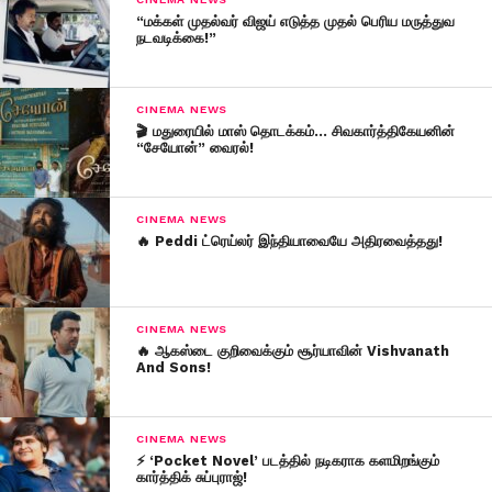
“மக்கள் முதல்வர் விஜய் எடுத்த முதல் பெரிய மருத்துவ
நடவடிக்கை!”
CINEMA NEWS
🎬 மதுரையில் மாஸ் தொடக்கம்… சிவகார்த்திகேயனின்
“சேயோன்” வைரல்!
CINEMA NEWS
🔥 Peddi ட்ரெய்லர் இந்தியாவையே அதிரவைத்தது!
CINEMA NEWS
🔥 ஆகஸ்டை குறிவைக்கும் சூர்யாவின் Vishvanath
And Sons!
CINEMA NEWS
⚡ ‘Pocket Novel’ படத்தில் நடிகராக களமிறங்கும்
கார்த்திக் சுப்புராஜ்!