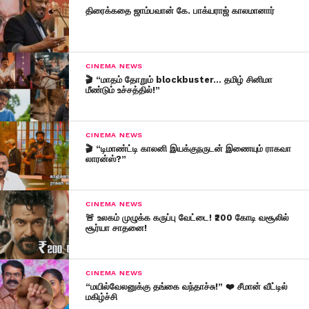
திரைக்கதை ஜாம்பவான் கே. பாக்யராஜ் காலமானார்
CINEMA NEWS
🎬 “மாதம் தோறும் blockbuster… தமிழ் சினிமா
மீண்டும் உச்சத்தில்!”
CINEMA NEWS
🎬 “டிமாண்ட்டி காலனி இயக்குநருடன் இணையும் ராகவா
லாரன்ஸ்?”
CINEMA NEWS
🚨 உலகம் முழுக்க கருப்பு வேட்டை! ₹200 கோடி வசூலில்
சூர்யா சாதனை!
CINEMA NEWS
“மயில்வேலனுக்கு தங்கை வந்தாச்சு!” ❤️ சீமான் வீட்டில்
மகிழ்ச்சி