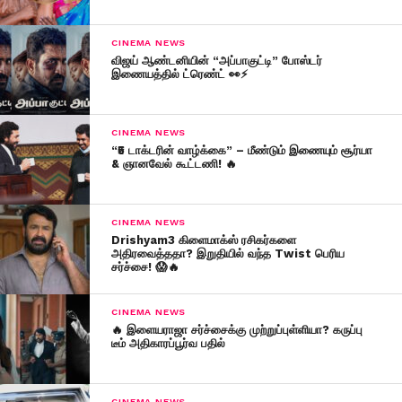
CINEMA NEWS
விஜய் ஆண்டனியின் “அப்பாகுட்டி” போஸ்டர்
இணையத்தில் ட்ரெண்ட் 👀⚡
CINEMA NEWS
“₹5 டாக்டரின் வாழ்க்கை” – மீண்டும் இணையும் சூர்யா
& ஞானவேல் கூட்டணி! 🔥
CINEMA NEWS
Drishyam3 கிளைமாக்ஸ் ரசிகர்களை
அதிரவைத்ததா? இறுதியில் வந்த Twist பெரிய
சர்ச்சை! 😱🔥
CINEMA NEWS
🔥 இளையராஜா சர்ச்சைக்கு முற்றுப்புள்ளியா? கருப்பு
டீம் அதிகாரப்பூர்வ பதில்
CINEMA NEWS