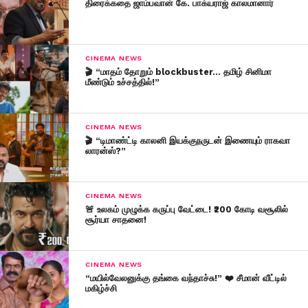
திரைக்கதை ஜாம்பவான் கே. பாக்யராஜ் காலமானார்
CINEMA NEWS
🎬 “மாதம் தோறும் blockbuster… தமிழ் சினிமா
மீண்டும் உச்சத்தில்!”
CINEMA NEWS
🎬 “டிமாண்ட்டி காலனி இயக்குநருடன் இணையும் ராகவா
லாரன்ஸ்?”
CINEMA NEWS
🚨 உலகம் முழுக்க கருப்பு வேட்டை! ₹200 கோடி வசூலில்
சூர்யா சாதனை!
CINEMA NEWS
“மயில்வேலனுக்கு தங்கை வந்தாச்சு!” ❤️ சீமான் வீட்டில்
மகிழ்ச்சி