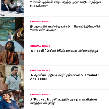
“மக்கள் முதல்வர் விஜய் எடுத்த முதல் பெரிய மருத்துவ
நடவடிக்கை!”
CINEMA NEWS
🎬 மதுரையில் மாஸ் தொடக்கம்… சிவகார்த்திகேயனின்
“சேயோன்” வைரல்!
CINEMA NEWS
🔥 Peddi ட்ரெய்லர் இந்தியாவையே அதிரவைத்தது!
CINEMA NEWS
🔥 ஆகஸ்டை குறிவைக்கும் சூர்யாவின் Vishvanath
And Sons!
CINEMA NEWS
⚡ ‘Pocket Novel’ படத்தில் நடிகராக களமிறங்கும்
கார்த்திக் சுப்புராஜ்!