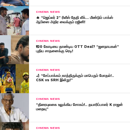
CINEMA NEWS
🔥 “ஜெய்லர் 2” ரிலீஸ் தேதி லீக்… மீண்டும் பாக்ஸ்
ஆபிஸை அதிர வைக்கும் ரஜினி!
CINEMA NEWS
₹120 கோடியை தாண்டிய OTT Deal? “ஜனநாயகன்”
புதிய சாதனைக்கு ரெடி!
CINEMA NEWS
🏏 “சேப்பாக்கம் காத்திருக்கும் மாபெரும் மோதல்!..
CSK vs SRH இன்று!”
CINEMA NEWS
“திரையுலகை உலுக்கிய சோகம்!.. தயாரிப்பாளர் K ராஜன்
மறைவு”
CINEMA NEWS