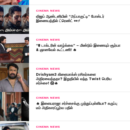
CINEMA NEWS
விஜய் ஆண்டனியின் “அப்பாகுட்டி” போஸ்டர்
இணையத்தில் ட்ரெண்ட் 👀⚡
CINEMA NEWS
“₹5 டாக்டரின் வாழ்க்கை” – மீண்டும் இணையும் சூர்யா
& ஞானவேல் கூட்டணி! 🔥
CINEMA NEWS
Drishyam3 கிளைமாக்ஸ் ரசிகர்களை
அதிரவைத்ததா? இறுதியில் வந்த Twist பெரிய
சர்ச்சை! 😱🔥
CINEMA NEWS
🔥 இளையராஜா சர்ச்சைக்கு முற்றுப்புள்ளியா? கருப்பு
டீம் அதிகாரப்பூர்வ பதில்
CINEMA NEWS