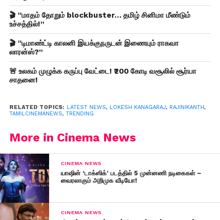
🎬 “மாதம் தோறும் blockbuster… தமிழ் சினிமா மீண்டும்
உச்சத்தில்!”
🎬 “டிமாண்ட்டி காலனி இயக்குநருடன் இணையும் ராகவா
லாரன்ஸ்?”
🚨 உலகம் முழுக்க கருப்பு வேட்டை! ₹200 கோடி வசூலில் சூர்யா
சாதனை!
RELATED TOPICS:
LATEST NEWS
,
LOKESH KANAGARAJ
,
RAJINIKANTH
,
TAMILCINEMANEWS
,
TRENDING
More in Cinema News
CINEMA NEWS
யாஷின் ‘டாக்ஸிக்’ படத்தில் 5 முன்னணி நடிகைகள் –
வைரலாகும் அறிமுக வீடியோ!
CINEMA NEWS