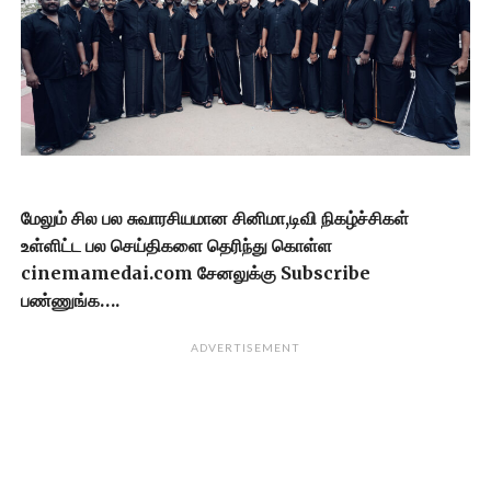
மேலும் சில பல சுவாரசியமான சினிமா,டிவி நிகழ்ச்சிகள்
உள்ளிட்ட பல செய்திகளை தெரிந்து கொள்ள
cinemamedai.com சேனலுக்கு Subscribe
பண்ணுங்க….
ADVERTISEMENT