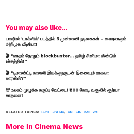
You may also like...
யாஷின் ‘டாக்ஸிக்’ படத்தில் 5 முன்னணி நடிகைகள் – வைரலாகும்
அறிமுக வீடியோ!
🎬 “மாதம் தோறும் blockbuster… தமிழ் சினிமா மீண்டும்
உச்சத்தில்!”
🎬 “டிமாண்ட்டி காலனி இயக்குநருடன் இணையும் ராகவா
லாரன்ஸ்?”
🚨 உலகம் முழுக்க கருப்பு வேட்டை! ₹200 கோடி வசூலில் சூர்யா
சாதனை!
RELATED TOPICS:
TAMIL CINEMA
,
TAMILCINEMANEWS
More in Cinema News