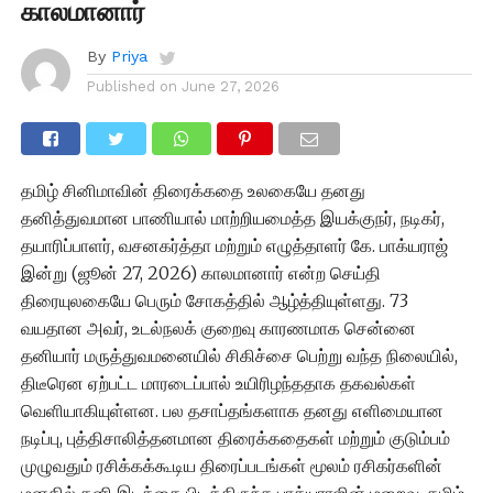
காலமானார்
By
Priya
Published on
June 27, 2026
தமிழ் சினிமாவின் திரைக்கதை உலகையே தனது
தனித்துவமான பாணியால் மாற்றியமைத்த இயக்குநர், நடிகர்,
தயாரிப்பாளர், வசனகர்த்தா மற்றும் எழுத்தாளர் கே. பாக்யராஜ்
இன்று (ஜூன் 27, 2026) காலமானார் என்ற செய்தி
திரையுலகையே பெரும் சோகத்தில் ஆழ்த்தியுள்ளது. 73
வயதான அவர், உடல்நலக் குறைவு காரணமாக சென்னை
தனியார் மருத்துவமனையில் சிகிச்சை பெற்று வந்த நிலையில்,
திடீரென ஏற்பட்ட மாரடைப்பால் உயிரிழந்ததாக தகவல்கள்
வெளியாகியுள்ளன. பல தசாப்தங்களாக தனது எளிமையான
நடிப்பு, புத்திசாலித்தனமான திரைக்கதைகள் மற்றும் குடும்பம்
முழுவதும் ரசிக்கக்கூடிய திரைப்படங்கள் மூலம் ரசிகர்களின்
மனதில் தனி இடத்தை பிடித்திருந்த பாக்யராஜின் மறைவு, தமிழ்