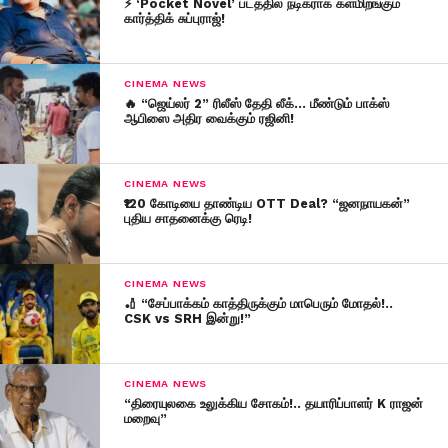
⚡ ‘Pocket Novel’ படத்தில் நடிகராக களமிறங்கும்
கார்த்திக் சுப்புராஜ்!
CINEMA NEWS
🔥 “ஜெய்லர் 2” ரிலீஸ் தேதி லீக்… மீண்டும் பாக்ஸ்
ஆபிஸை அதிர வைக்கும் ரஜினி!
CINEMA NEWS
₹120 கோடியை தாண்டிய OTT Deal? “ஜனநாயகன்”
புதிய சாதனைக்கு ரெடி!
CINEMA NEWS
🏏 “சேப்பாக்கம் காத்திருக்கும் மாபெரும் மோதல்!..
CSK vs SRH இன்று!”
CINEMA NEWS
“திரையுலகை உலுக்கிய சோகம்!.. தயாரிப்பாளர் K ராஜன்
மறைவு”