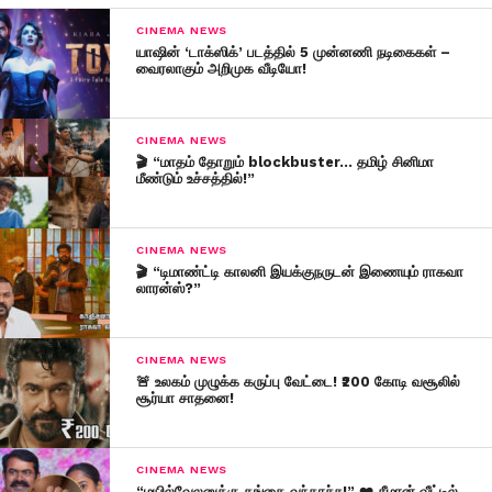
CINEMA NEWS
யாஷின் ‘டாக்ஸிக்’ படத்தில் 5 முன்னணி நடிகைகள் –
வைரலாகும் அறிமுக வீடியோ!
CINEMA NEWS
🎬 “மாதம் தோறும் blockbuster… தமிழ் சினிமா
மீண்டும் உச்சத்தில்!”
CINEMA NEWS
🎬 “டிமாண்ட்டி காலனி இயக்குநருடன் இணையும் ராகவா
லாரன்ஸ்?”
CINEMA NEWS
🚨 உலகம் முழுக்க கருப்பு வேட்டை! ₹200 கோடி வசூலில்
சூர்யா சாதனை!
CINEMA NEWS
“மயில்வேலனுக்கு தங்கை வந்தாச்சு!” ❤️ சீமான் வீட்டில்