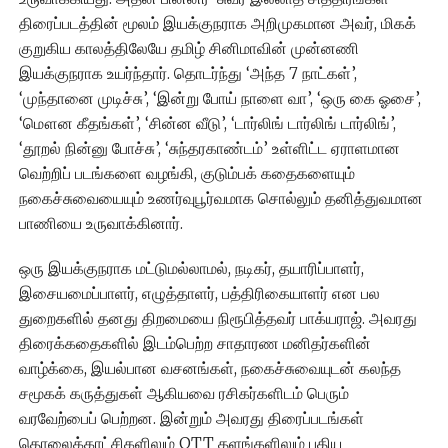
திரைப்படத்தின் மூலம் இயக்குநராக அறிமுகமான அவர், மிகக்
குறுகிய காலத்திலேயே தமிழ் சினிமாவின் முன்னணி
இயக்குநராக உயர்ந்தார். தொடர்ந்து ‘அந்த 7 நாட்கள்’,
‘முந்தானை முடிச்சு’, ‘இன்று போய் நாளை வா’, ‘ஒரு கை ஓசை’,
‘மௌன கீதங்கள்’, ‘சின்ன வீடு’, ‘டார்லிங் டார்லிங் டார்லிங்’,
‘தூறல் நின்னு போச்சு’, ‘சுந்தரகாண்டம்’ உள்ளிட்ட ஏராளமான
வெற்றிப் படங்களை வழங்கி, குடும்பக் கதைகளையும்
நகைச்சுவையையும் உணர்வுபூர்வமாக சொல்லும் தனித்துவமான
பாணியை உருவாக்கினார்.
ஒரு இயக்குநராக மட்டுமல்லாமல், நடிகர், தயாரிப்பாளர்,
இசையமைப்பாளர், எழுத்தாளர், பத்திரிகையாளர் என பல
துறைகளில் தனது திறமையை நிரூபித்தவர் பாக்யராஜ். அவரது
திரைக்கதைகளில் இடம்பெற்ற சாதாரண மனிதர்களின்
வாழ்க்கை, இயல்பான வசனங்கள், நகைச்சுவையுடன் கலந்த
சமூகக் கருத்துகள் ஆகியவை ரசிகர்களிடம் பெரும்
வரவேற்பைப் பெற்றன. இன்றும் அவரது திரைப்படங்கள்
தொலைக்காட்சிகளிலும் OTT தளங்களிலும் புதிய