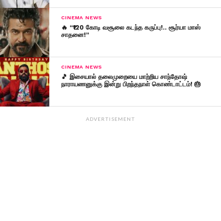
CINEMA NEWS
🔥 “₹120 கோடி வசூலை கடந்த கருப்பு!.. சூர்யா மாஸ்
சாதனை!”
CINEMA NEWS
🎵 இசையால் தலைமுறையை மாற்றிய சாந்தோஷ்
நாராயணனுக்கு இன்று பிறந்தநாள் கொண்டாட்டம்! 🎂
ADVERTISEMENT