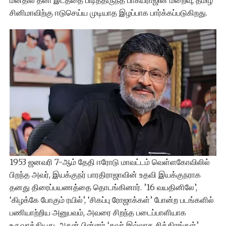
சினிமாவிற்கு ஈடுசெய்ய முடியாத இழப்பாக பார்க்கப்படுகிறது.
1953 ஜனவரி 7-ஆம் தேதி ஈரோடு மாவட்டம் வெள்ளகோவிலில்
பிறந்த அவர், இயக்குநர் பாரதிராஜாவின் உதவி இயக்குநராக
தனது திரைப்பயணத்தை தொடங்கினார். ’16 வயதினிலே’,
‘கிழக்கே போகும் ரயில்’, ‘சிகப்பு ரோஜாக்கள்’ போன்ற படங்களில்
பணியாற்றிய அனுபவம், அவரை சிறந்த படைப்பாளியாக
உருவாக்கியது. அதன் பின்னர் ‘சுவர் இல்லாத சித்திரங்கள்’