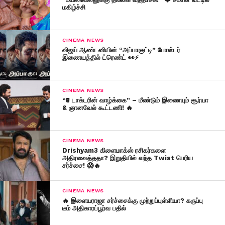
மகிழ்ச்சி
CINEMA NEWS
விஜய் ஆண்டனியின் “அப்பாகுட்டி” போஸ்டர்
இணையத்தில் ட்ரெண்ட் 👀⚡
CINEMA NEWS
“₹5 டாக்டரின் வாழ்க்கை” – மீண்டும் இணையும் சூர்யா
& ஞானவேல் கூட்டணி! 🔥
CINEMA NEWS
Drishyam3 கிளைமாக்ஸ் ரசிகர்களை
அதிரவைத்ததா? இறுதியில் வந்த Twist பெரிய
சர்ச்சை! 😱🔥
CINEMA NEWS
🔥 இளையராஜா சர்ச்சைக்கு முற்றுப்புள்ளியா? கருப்பு
டீம் அதிகாரப்பூர்வ பதில்