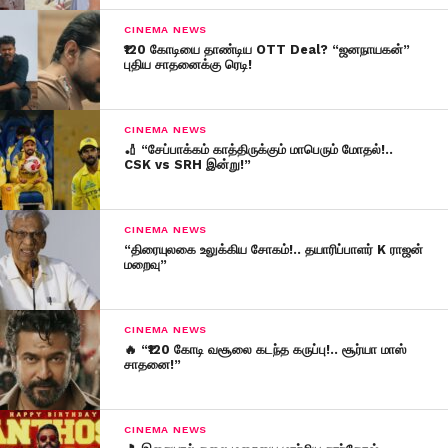
CINEMA NEWS
₹120 கோடியை தாண்டிய OTT Deal? “ஜனநாயகன்”
புதிய சாதனைக்கு ரெடி!
CINEMA NEWS
🏏 “சேப்பாக்கம் காத்திருக்கும் மாபெரும் மோதல்!..
CSK vs SRH இன்று!”
CINEMA NEWS
“திரையுலகை உலுக்கிய சோகம்!.. தயாரிப்பாளர் K ராஜன்
மறைவு”
CINEMA NEWS
🔥 “₹120 கோடி வசூலை கடந்த கருப்பு!.. சூர்யா மாஸ்
சாதனை!”
CINEMA NEWS