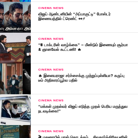
CINEMA NEWS
விஜய் ஆண்டனியின் “அப்பாகுட்டி” போஸ்டர்
இணையத்தில் ட்ரெண்ட் 👀⚡
CINEMA NEWS
“₹5 டாக்டரின் வாழ்க்கை” – மீண்டும் இணையும் சூர்யா
& ஞானவேல் கூட்டணி! 🔥
CINEMA NEWS
🔥 இளையராஜா சர்ச்சைக்கு முற்றுப்புள்ளியா? கருப்பு
டீம் அதிகாரப்பூர்வ பதில்
CINEMA NEWS
“மக்கள் முதல்வர் விஜய் எடுத்த முதல் பெரிய மருத்துவ
நடவடிக்கை!”
CINEMA NEWS
🎬 மதுரையில் மாஸ் தொடக்கம்… சிவகார்த்திகேயனின்