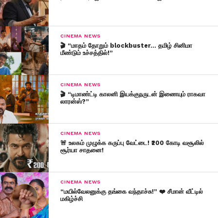
CINEMA NEWS
🎬 “மாதம் தோறும் blockbuster… தமிழ் சினிமா
மீண்டும் உச்சத்தில்!”
CINEMA NEWS
🎬 “டிமாண்ட்டி காலனி இயக்குநருடன் இணையும் ராகவா
லாரன்ஸ்?”
CINEMA NEWS
🚨 உலகம் முழுக்க கருப்பு வேட்டை! ₹200 கோடி வசூலில்
சூர்யா சாதனை!
CINEMA NEWS
“மயில்வேலனுக்கு தங்கை வந்தாச்சு!” ❤️ சீமான் வீட்டில்
மகிழ்ச்சி