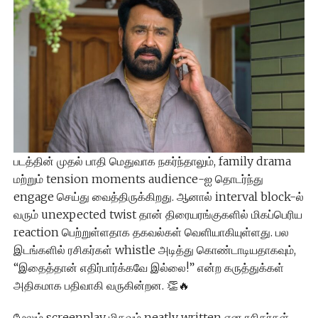
படத்தின் முதல் பாதி மெதுவாக நகர்ந்தாலும், family drama
மற்றும் tension moments audience-ஐ தொடர்ந்து
engage செய்து வைத்திருக்கிறது. ஆனால் interval block-ல்
வரும் unexpected twist தான் திரையரங்குகளில் மிகப்பெரிய
reaction பெற்றுள்ளதாக தகவல்கள் வெளியாகியுள்ளது. பல
இடங்களில் ரசிகர்கள் whistle அடித்து கொண்டாடியதாகவும்,
“இதைத்தான் எதிர்பார்க்கவே இல்லை!” என்ற கருத்துக்கள்
அதிகமாக பதிவாகி வருகின்றன. 👏🔥
மேலும் screenplay மிகவும் neatly written என ரசிகர்கள்