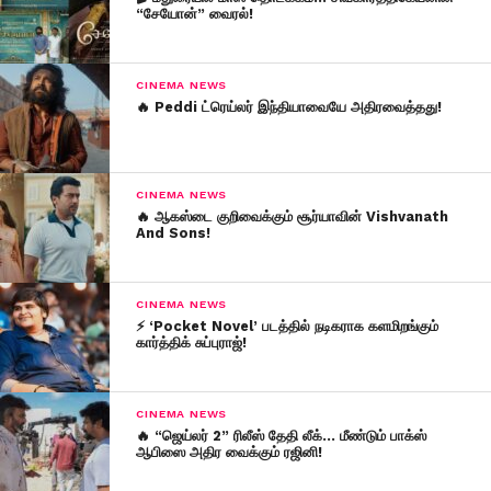
“சேயோன்” வைரல்!
CINEMA NEWS
🔥 Peddi ட்ரெய்லர் இந்தியாவையே அதிரவைத்தது!
CINEMA NEWS
🔥 ஆகஸ்டை குறிவைக்கும் சூர்யாவின் Vishvanath
And Sons!
CINEMA NEWS
⚡ ‘Pocket Novel’ படத்தில் நடிகராக களமிறங்கும்
கார்த்திக் சுப்புராஜ்!
CINEMA NEWS
🔥 “ஜெய்லர் 2” ரிலீஸ் தேதி லீக்… மீண்டும் பாக்ஸ்
ஆபிஸை அதிர வைக்கும் ரஜினி!