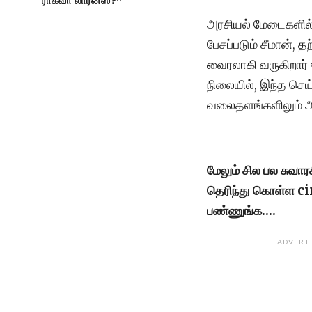
ராகவா லாரன்ஸ்?”
அரசியல் மேடைகளில் 
பேசப்படும் சீமான்,
வைரலாகி வருகிறார் 
நிலையில், இந்த செய
வலைதளங்களிலும் அத
மேலும் சில பல சுவா
தெரிந்து கொள்ள 
பண்ணுங்க….
ADVERT