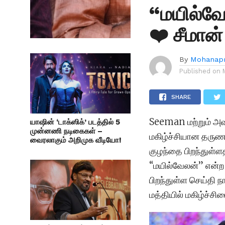
“மயில்வே
❤️ சீமான் 
By
Mohanapr
Published on
SHARE
Seeman மற்றும் அவர
யாஷின் ‘டாக்ஸிக்’ படத்தில் 5
முன்னணி நடிகைகள் –
மகிழ்ச்சியான தருணம
வைரலாகும் அறிமுக வீடியோ!
குழந்தை பிறந்துள
“மயில்வேலன்” என்ற 
பிறந்துள்ள செய்தி ந
மத்தியில் மகிழ்ச்சி