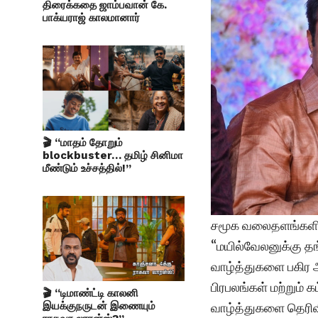
திரைக்கதை ஜாம்பவான் கே.
பாக்யராஜ் காலமானார்
🎬 “மாதம் தோறும்
blockbuster… தமிழ் சினிமா
மீண்டும் உச்சத்தில்!”
சமூக வலைதளங்களில
“மயில்வேலனுக்கு தங
வாழ்த்துகளை பகிர ஆ
பிரபலங்கள் மற்றும் க
🎬 “டிமாண்ட்டி காலனி
இயக்குநருடன் இணையும்
வாழ்த்துகளை தெரிவி