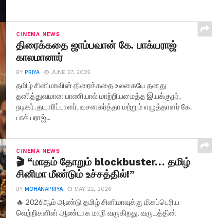
CINEMA NEWS
திரைக்கதை ஜாம்பவான் கே. பாக்யராஜ்
காலமானார்
BY
PRIYA
JUNE 27, 2026
தமிழ் சினிமாவின் திரைக்கதை உலகையே தனது
தனித்துவமான பாணியால் மாற்றியமைத்த இயக்குநர்,
நடிகர், தயாரிப்பாளர், வசனகர்த்தா மற்றும் எழுத்தாளர் கே.
பாக்யராஜ்...
CINEMA NEWS
🎬 “மாதம் தோறும் blockbuster… தமிழ்
சினிமா மீண்டும் உச்சத்தில்!”
BY
MOHANAPRIYA
MAY 22, 2026
🔥 2026ஆம் ஆண்டு தமிழ் சினிமாவுக்கு மிகப்பெரிய
வெற்றிகளின் ஆண்டாக மாறி வருகிறது. வருடத்தின்