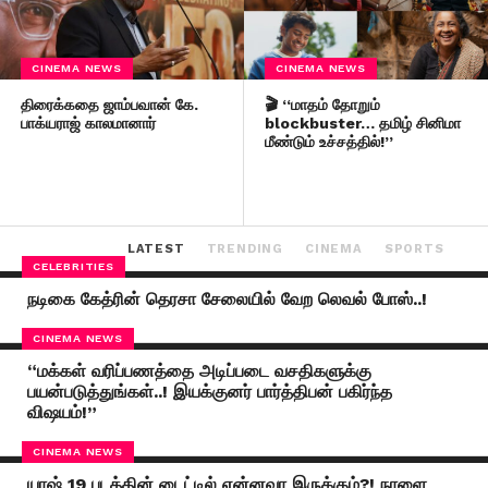
CINEMA NEWS
CINEMA NEWS
திரைக்கதை ஜாம்பவான் கே.
🎬 “மாதம் தோறும்
பாக்யராஜ் காலமானார்
blockbuster… தமிழ் சினிமா
மீண்டும் உச்சத்தில்!”
LATEST
TRENDING
CINEMA
SPORTS
CELEBRITIES
நடிகை கேத்ரின் தெரசா சேலையில் வேற லெவல் போஸ்..!
CINEMA NEWS
“மக்கள் வரிப்பணத்தை அடிப்படை வசதிகளுக்கு
பயன்படுத்துங்கள்..! இயக்குனர் பார்த்திபன் பகிர்ந்த
விஷயம்!”
CINEMA NEWS
யாஷ் 19 படத்தின் டைட்டில் என்னவா இருக்கும்?! நாளை