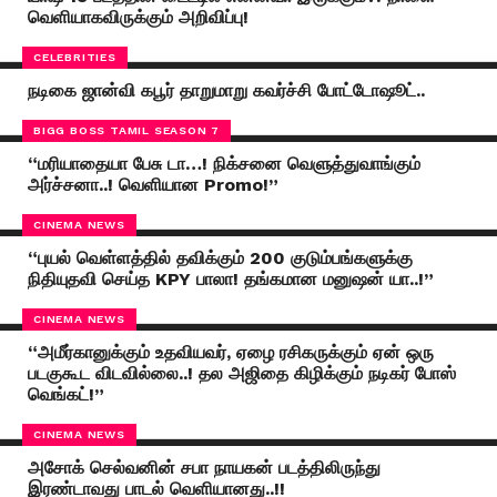
வெளியாகவிருக்கும் அறிவிப்பு!
CELEBRITIES
நடிகை ஜான்வி கபூர் தாறுமாறு கவர்ச்சி போட்டோஷூட்..
BIGG BOSS TAMIL SEASON 7
“மரியாதையா பேசு டா…! நிக்சனை வெளுத்துவாங்கும்
அர்ச்சனா..! வெளியான Promo!”
CINEMA NEWS
“புயல் வெள்ளத்தில் தவிக்கும் 200 குடும்பங்களுக்கு
நிதியுதவி செய்த KPY பாலா! தங்கமான மனுஷன் யா..!”
CINEMA NEWS
“அமீர்கானுக்கும் உதவியவர், ஏழை ரசிகருக்கும் ஏன் ஒரு
படகுகூட விடவில்லை..! தல அஜிதை கிழிக்கும் நடிகர் போஸ்
வெங்கட்!”
CINEMA NEWS
அசோக் செல்வனின் சபா நாயகன் படத்திலிருந்து
இரண்டாவது பாடல் வெளியானது..!!