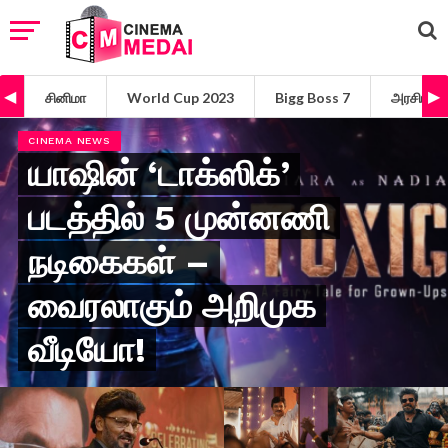
சினிமா
World Cup 2023
Bigg Boss 7
அரசியல்
CINEMA NEWS
யாஷின் ‘டாக்ஸிக்’
படத்தில் 5 முன்னணி
நடிகைகள் –
வைரலாகும் அறிமுக
வீடியோ!