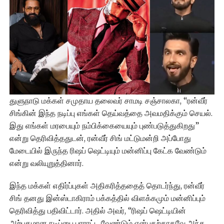
துளுநாடு மக்கள் சமுதாய தலைவர் சாமடி சஞ்சாலகா, “ரன்வீர்
சிங்கின் இந்த நடிப்பு எங்கள் தெய்வத்தை அவமதிக்கும் செயல்.
இது எங்கள் மரபையும் நம்பிக்கையையும் புண்படுத்துகிறது”
என்று தெரிவித்ததுடன், ரன்வீர் சிங் மட்டுமன்றி அப்போது
மேடையில் இருந்த ரிஷப் ஷெட்டியும் மன்னிப்பு கேட்க வேண்டும்
என்று வலியுறுத்தினார்.
இந்த மக்கள் எதிர்ப்புகள் அதிகரித்ததைத் தொடர்ந்து, ரன்வீர்
சிங் தனது இன்ஸ்டாகிராம் பக்கத்தில் விளக்கமும் மன்னிப்பும்
தெரிவித்து பதிவிட்டார். அதில் அவர், “ரிஷப் ஷெட்டியின்
அற்புதமான நடிப்பை பாராட்ட வேண்டும் என்பதற்காகவே அந்த