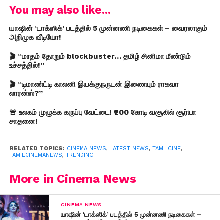
You may also like...
யாஷின் ‘டாக்ஸிக்’ படத்தில் 5 முன்னணி நடிகைகள் – வைரலாகும்
அறிமுக வீடியோ!
🎬 “மாதம் தோறும் blockbuster… தமிழ் சினிமா மீண்டும்
உச்சத்தில்!”
🎬 “டிமாண்ட்டி காலனி இயக்குநருடன் இணையும் ராகவா
லாரன்ஸ்?”
🚨 உலகம் முழுக்க கருப்பு வேட்டை! ₹200 கோடி வசூலில் சூர்யா
சாதனை!
RELATED TOPICS:
CINEMA NEWS
,
LATEST NEWS
,
TAMILCINE
,
TAMILCINEMANEWS
,
TRENDING
More in Cinema News
CINEMA NEWS
யாஷின் ‘டாக்ஸிக்’ படத்தில் 5 முன்னணி நடிகைகள் –