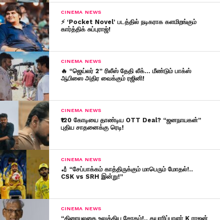
CINEMA NEWS
⚡ ‘Pocket Novel’ படத்தில் நடிகராக களமிறங்கும்
கார்த்திக் சுப்புராஜ்!
CINEMA NEWS
🔥 “ஜெய்லர் 2” ரிலீஸ் தேதி லீக்… மீண்டும் பாக்ஸ்
ஆபிஸை அதிர வைக்கும் ரஜினி!
CINEMA NEWS
₹120 கோடியை தாண்டிய OTT Deal? “ஜனநாயகன்”
புதிய சாதனைக்கு ரெடி!
CINEMA NEWS
🏏 “சேப்பாக்கம் காத்திருக்கும் மாபெரும் மோதல்!..
CSK vs SRH இன்று!”
CINEMA NEWS
“திரையுலகை உலுக்கிய சோகம்!.. தயாரிப்பாளர் K ராஜன்