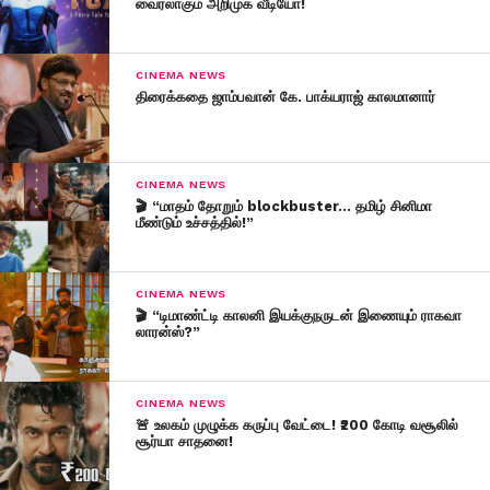
வைரலாகும் அறிமுக வீடியோ!
CINEMA NEWS
திரைக்கதை ஜாம்பவான் கே. பாக்யராஜ் காலமானார்
CINEMA NEWS
🎬 “மாதம் தோறும் blockbuster… தமிழ் சினிமா
மீண்டும் உச்சத்தில்!”
CINEMA NEWS
🎬 “டிமாண்ட்டி காலனி இயக்குநருடன் இணையும் ராகவா
லாரன்ஸ்?”
CINEMA NEWS
🚨 உலகம் முழுக்க கருப்பு வேட்டை! ₹200 கோடி வசூலில்
சூர்யா சாதனை!