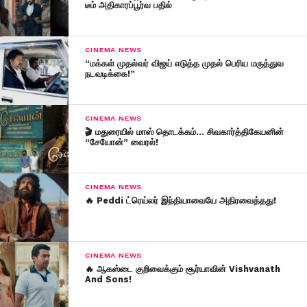
டீம் அதிகாரப்பூர்வ பதில்
CINEMA NEWS
“மக்கள் முதல்வர் விஜய் எடுத்த முதல் பெரிய மருத்துவ
நடவடிக்கை!”
CINEMA NEWS
🎬 மதுரையில் மாஸ் தொடக்கம்… சிவகார்த்திகேயனின்
“சேயோன்” வைரல்!
CINEMA NEWS
🔥 Peddi ட்ரெய்லர் இந்தியாவையே அதிரவைத்தது!
CINEMA NEWS
🔥 ஆகஸ்டை குறிவைக்கும் சூர்யாவின் Vishvanath
And Sons!