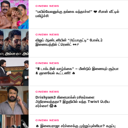
CINEMA NEWS
“மயில்வேலனுக்கு தங்கை வந்தாச்சு!” ❤️ சீமான் வீட்டில்
மகிழ்ச்சி
CINEMA NEWS
விஜய் ஆண்டனியின் “அப்பாகுட்டி” போஸ்டர்
இணையத்தில் ட்ரெண்ட் 👀⚡
CINEMA NEWS
“₹5 டாக்டரின் வாழ்க்கை” – மீண்டும் இணையும் சூர்யா
& ஞானவேல் கூட்டணி! 🔥
CINEMA NEWS
Drishyam3 கிளைமாக்ஸ் ரசிகர்களை
அதிரவைத்ததா? இறுதியில் வந்த Twist பெரிய
சர்ச்சை! 😱🔥
CINEMA NEWS
🔥 இளையராஜா சர்ச்சைக்கு முற்றுப்புள்ளியா? கருப்பு