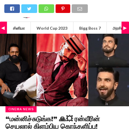
சினிமா
World Cup 2023
Bigg Boss 7
அரசியல்
CINEMA NEWS
“மன்னிச்சுடுங்க!” 🙏💥 ரன்வீரின்
செயலால் கிளம்பிய கொந்தளிப்பு!