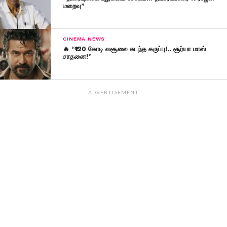
மறைவு”
CINEMA NEWS
🔥 “₹120 கோடி வசூலை கடந்த கருப்பு!.. சூர்யா மாஸ்
சாதனை!”
ADVERTISEMENT