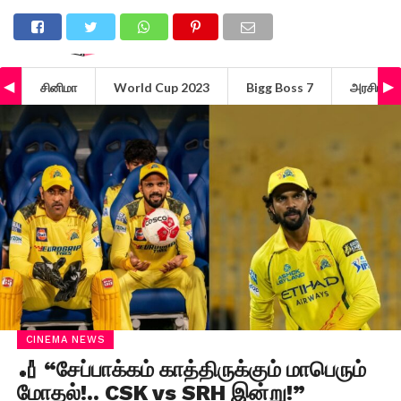
சினிமா
World Cup 2023
Bigg Boss 7
அரசியல்
CINEMA NEWS
🏏 “சேப்பாக்கம் காத்திருக்கும் மாபெரும்
மோதல்!.. CSK vs SRH இன்று!”