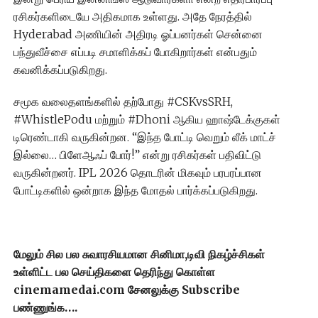
ரசிகர்களிடையே அதிகமாக உள்ளது. அதே நேரத்தில்
Hyderabad அணியின் அதிரடி ஓப்பனர்கள் சென்னை
பந்துவீச்சை எப்படி சமாளிக்கப் போகிறார்கள் என்பதும்
கவனிக்கப்படுகிறது.
சமூக வலைதளங்களில் தற்போது #CSKvsSRH,
#WhistlePodu மற்றும் #Dhoni ஆகிய ஹாஷ்டேக்குகள்
டிரெண்டாகி வருகின்றன. “இந்த போட்டி வெறும் லீக் மாட்ச்
இல்லை… பிளேஆஃப் போர்!” என்று ரசிகர்கள் பதிவிட்டு
வருகின்றனர். IPL 2026 தொடரின் மிகவும் பரபரப்பான
போட்டிகளில் ஒன்றாக இந்த மோதல் பார்க்கப்படுகிறது.
மேலும் சில பல சுவாரசியமான சினிமா,டிவி நிகழ்ச்சிகள்
உள்ளிட்ட பல செய்திகளை தெரிந்து கொள்ள
cinemamedai.com சேனலுக்கு Subscribe
பண்ணுங்க….