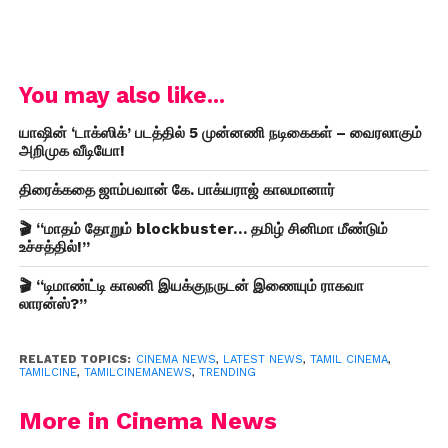
You may also like...
யாஷின் ‘டாக்ஸிக்’ படத்தில் 5 முன்னணி நடிகைகள் – வைரலாகும்
அறிமுக வீடியோ!
திரைக்கதை ஜாம்பவான் கே. பாக்யராஜ் காலமானார்
🎬 “மாதம் தோறும் blockbuster… தமிழ் சினிமா மீண்டும்
உச்சத்தில்!”
🎬 “டிமாண்ட்டி காலனி இயக்குநருடன் இணையும் ராகவா
லாரன்ஸ்?”
RELATED TOPICS:
CINEMA NEWS
,
LATEST NEWS
,
TAMIL CINEMA
,
TAMILCINE
,
TAMILCINEMANEWS
,
TRENDING
More in Cinema News