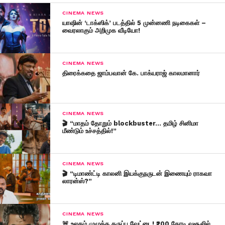
CINEMA NEWS
யாஷின் ‘டாக்ஸிக்’ படத்தில் 5 முன்னணி நடிகைகள் –
வைரலாகும் அறிமுக வீடியோ!
CINEMA NEWS
திரைக்கதை ஜாம்பவான் கே. பாக்யராஜ் காலமானார்
CINEMA NEWS
🎬 “மாதம் தோறும் blockbuster… தமிழ் சினிமா
மீண்டும் உச்சத்தில்!”
CINEMA NEWS
🎬 “டிமாண்ட்டி காலனி இயக்குநருடன் இணையும் ராகவா
லாரன்ஸ்?”
CINEMA NEWS
🚨 உலகம் முழுக்க கருப்பு வேட்டை! ₹200 கோடி வசூலில்