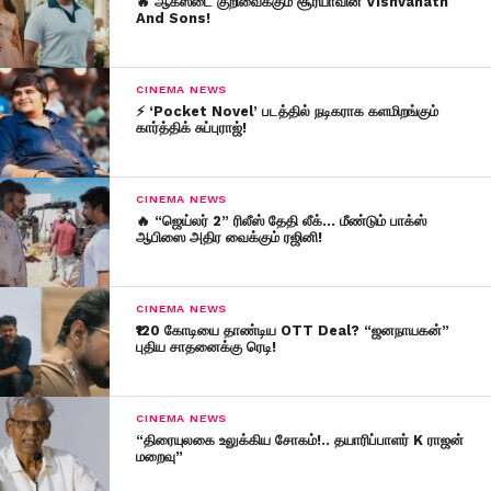
🔥 ஆகஸ்டை குறிவைக்கும் சூர்யாவின் Vishvanath
And Sons!
CINEMA NEWS
⚡ ‘Pocket Novel’ படத்தில் நடிகராக களமிறங்கும்
கார்த்திக் சுப்புராஜ்!
CINEMA NEWS
🔥 “ஜெய்லர் 2” ரிலீஸ் தேதி லீக்… மீண்டும் பாக்ஸ்
ஆபிஸை அதிர வைக்கும் ரஜினி!
CINEMA NEWS
₹120 கோடியை தாண்டிய OTT Deal? “ஜனநாயகன்”
புதிய சாதனைக்கு ரெடி!
CINEMA NEWS
“திரையுலகை உலுக்கிய சோகம்!.. தயாரிப்பாளர் K ராஜன்
மறைவு”