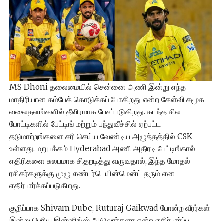
MS Dhoni தலைமையில் சென்னை அணி இன்று எந்த
மாதிரியான கம்பேக் கொடுக்கப் போகிறது என்ற கேள்வி சமூக
வலைதளங்களில் தீவிரமாக பேசப்படுகிறது. கடந்த சில
போட்டிகளில் பேட்டிங் மற்றும் பந்துவீச்சில் ஏற்பட்ட
தடுமாற்றங்களை சரி செய்ய வேண்டிய அழுத்தத்தில் CSK
உள்ளது. மறுபக்கம் Hyderabad அணி அதிரடி பேட்டிங்கால்
எதிரிகளை சுலபமாக சிதறடித்து வருவதால், இந்த மோதல்
ரசிகர்களுக்கு முழு எண்டர்டெயின்மென்ட் தரும் என
எதிர்பார்க்கப்படுகிறது.
குறிப்பாக Shivam Dube, Ruturaj Gaikwad போன்ற வீரர்கள்
இன்று பெரிய இன்னிங்ஸ் ஆடுவார்களா என்ற எதிர்பார்ப்பு