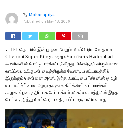
By
Mohanapriya
Published on
May 18, 2026
🏏 IPL தொடரில் இன்று நடைபெறும் மிகப்பெரிய மோதலாக
Chennai Super Kings மற்றும் Sunrisers Hyderabad
அணிகளின் போட்டி பார்க்கப்படுகிறது. பிளேஆஃப் சுற்றுக்கான
வாய்ப்பை உயிருடன் வைத்திருக்க வேண்டிய கட்டாயத்தில்
இருக்கும் சென்னை அணி, இந்த போட்டியை “சீசனின் டூ ஆர்
டை மாட்ச்” போல அணுகுவதாக கிரிக்கெட் வட்டாரங்கள்
கூறுகின்றன. குறிப்பாக சேப்பாக்கம் ரசிகர்கள் மத்தியில் இந்த
போட்டி குறித்து மிகப்பெரிய எதிர்பார்ப்பு உருவாகியுள்ளது.