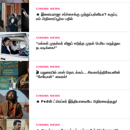
CINEMA NEWS
🔥 இளையராஜா சர்ச்சைக்கு முற்றுப்புள்ளியா? கருப்பு
டீம் அதிகாரப்பூர்வ பதில்
CINEMA NEWS
“மக்கள் முதல்வர் விஜய் எடுத்த முதல் பெரிய மருத்துவ
நடவடிக்கை!”
CINEMA NEWS
🎬 மதுரையில் மாஸ் தொடக்கம்… சிவகார்த்திகேயனின்
“சேயோன்” வைரல்!
CINEMA NEWS
🔥 Peddi ட்ரெய்லர் இந்தியாவையே அதிரவைத்தது!
CINEMA NEWS