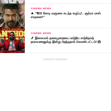
CINEMA NEWS
🔥 “₹120 கோடி வசூலை கடந்த கருப்பு!.. சூர்யா மாஸ்
சாதனை!”
CINEMA NEWS
🎵 இசையால் தலைமுறையை மாற்றிய சாந்தோஷ்
நாராயணனுக்கு இன்று பிறந்தநாள் கொண்டாட்டம்! 🎂
ADVERTISEMENT