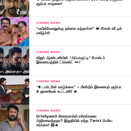
சூர்யா சாதனை!
CINEMA NEWS
“மயில்வேலனுக்கு தங்கை வந்தாச்சு!” ❤️ சீமான் வீட்டில்
மகிழ்ச்சி
CINEMA NEWS
விஜய் ஆண்டனியின் “அப்பாகுட்டி” போஸ்டர்
இணையத்தில் ட்ரெண்ட் 👀⚡
CINEMA NEWS
“₹5 டாக்டரின் வாழ்க்கை” – மீண்டும் இணையும் சூர்யா
& ஞானவேல் கூட்டணி! 🔥
CINEMA NEWS
Drishyam3 கிளைமாக்ஸ் ரசிகர்களை
அதிரவைத்ததா? இறுதியில் வந்த Twist பெரிய
சர்ச்சை! 😱🔥