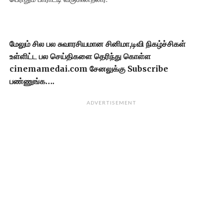
மேலும் சில பல சுவாரசியமான சினிமா,டிவி நிகழ்ச்சிகள்
உள்ளிட்ட பல செய்திகளை தெரிந்து கொள்ள
cinemamedai.com சேனலுக்கு Subscribe
பண்ணுங்க….
ADVERTISEMENT