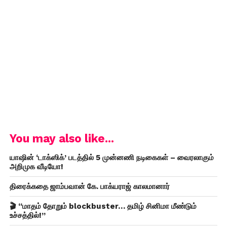
You may also like...
யாஷின் ‘டாக்ஸிக்’ படத்தில் 5 முன்னணி நடிகைகள் – வைரலாகும்
அறிமுக வீடியோ!
திரைக்கதை ஜாம்பவான் கே. பாக்யராஜ் காலமானார்
🎬 “மாதம் தோறும் blockbuster… தமிழ் சினிமா மீண்டும்
உச்சத்தில்!”