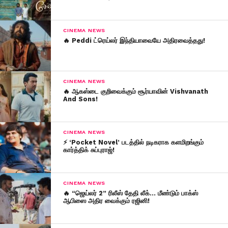
CINEMA NEWS
🔥 Peddi ட்ரெய்லர் இந்தியாவையே அதிரவைத்தது!
CINEMA NEWS
🔥 ஆகஸ்டை குறிவைக்கும் சூர்யாவின் Vishvanath
And Sons!
CINEMA NEWS
⚡ ‘Pocket Novel’ படத்தில் நடிகராக களமிறங்கும்
கார்த்திக் சுப்புராஜ்!
CINEMA NEWS
🔥 “ஜெய்லர் 2” ரிலீஸ் தேதி லீக்… மீண்டும் பாக்ஸ்
ஆபிஸை அதிர வைக்கும் ரஜினி!