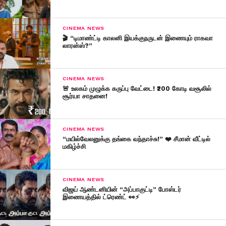
CINEMA NEWS
🎬 “டிமாண்ட்டி காலனி இயக்குநருடன் இணையும் ராகவா
லாரன்ஸ்?”
CINEMA NEWS
🚨 உலகம் முழுக்க கருப்பு வேட்டை! ₹200 கோடி வசூலில்
சூர்யா சாதனை!
CINEMA NEWS
“மயில்வேலனுக்கு தங்கை வந்தாச்சு!” ❤️ சீமான் வீட்டில்
மகிழ்ச்சி
CINEMA NEWS
விஜய் ஆண்டனியின் “அப்பாகுட்டி” போஸ்டர்
இணையத்தில் ட்ரெண்ட் 👀⚡