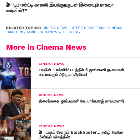
🎬 “டிமாண்ட்டி காலனி இயக்குநருடன் இணையும் ராகவா
லாரன்ஸ்?”
RELATED TOPICS:
CINEMA NEWS
,
LATEST NEWS
,
TAMIL CINEMA
,
TAMILCINE
,
TAMILCINEMANEWS
,
TRENDING
More in Cinema News
CINEMA NEWS
யாஷின் ‘டாக்ஸிக்’ படத்தில் 5 முன்னணி நடிகைகள் –
வைரலாகும் அறிமுக வீடியோ!
CINEMA NEWS
திரைக்கதை ஜாம்பவான் கே. பாக்யராஜ் காலமானார்
CINEMA NEWS
🎬 “மாதம் தோறும் blockbuster… தமிழ் சினிமா
மீண்டும் உச்சத்தில்!”