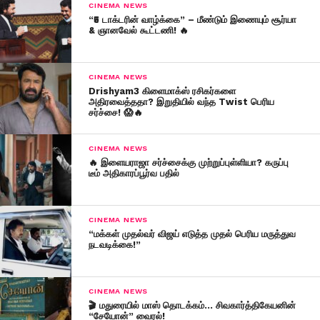
CINEMA NEWS
“₹5 டாக்டரின் வாழ்க்கை” – மீண்டும் இணையும் சூர்யா
& ஞானவேல் கூட்டணி! 🔥
CINEMA NEWS
Drishyam3 கிளைமாக்ஸ் ரசிகர்களை
அதிரவைத்ததா? இறுதியில் வந்த Twist பெரிய
சர்ச்சை! 😱🔥
CINEMA NEWS
🔥 இளையராஜா சர்ச்சைக்கு முற்றுப்புள்ளியா? கருப்பு
டீம் அதிகாரப்பூர்வ பதில்
CINEMA NEWS
“மக்கள் முதல்வர் விஜய் எடுத்த முதல் பெரிய மருத்துவ
நடவடிக்கை!”
CINEMA NEWS
🎬 மதுரையில் மாஸ் தொடக்கம்… சிவகார்த்திகேயனின்
“சேயோன்” வைரல்!