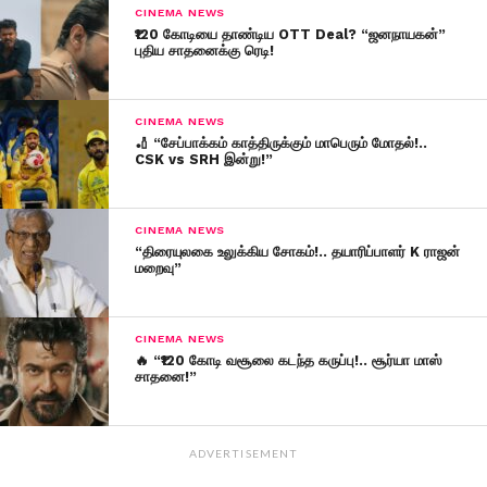
CINEMA NEWS
₹120 கோடியை தாண்டிய OTT Deal? “ஜனநாயகன்”
புதிய சாதனைக்கு ரெடி!
CINEMA NEWS
🏏 “சேப்பாக்கம் காத்திருக்கும் மாபெரும் மோதல்!..
CSK vs SRH இன்று!”
CINEMA NEWS
“திரையுலகை உலுக்கிய சோகம்!.. தயாரிப்பாளர் K ராஜன்
மறைவு”
CINEMA NEWS
🔥 “₹120 கோடி வசூலை கடந்த கருப்பு!.. சூர்யா மாஸ்
சாதனை!”
ADVERTISEMENT