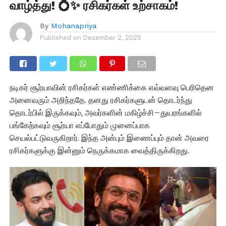
வாழ்த்து! 💍✨ ரசிகர்கள் உற்சாகம்!
By
Mohanapriya
Published on
December 2, 2025
நடிகர் சூர்யாவின் ரசிகர்கள் எண்ணிக்கை எவ்வளவு பெரிதென
அனைவரும் அறிந்ததே. தனது ரசிகர்களுடன் தொடர்ந்து
தொடர்பில் இருக்கவும், அவர்களின் மகிழ்ச்சி–துயரங்களில்
பங்கேற்கவும் சூர்யா எப்போதும் முனைப்பாக
செயல்பட்டுவருகிறார். இந்த அன்பும் இணைப்பும் தான் அவரை
ரசிகர்களுக்கு இன்னும் நெருக்கமாக வைத்திருக்கிறது.