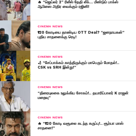
🔥 “ஜெய்லர் 2” ரிலீஸ் தேதி லீக்… மீண்டும் பாக்ஸ்
ஆபிஸை அதிர வைக்கும் ரஜினி!
CINEMA NEWS
₹120 கோடியை தாண்டிய OTT Deal? “ஜனநாயகன்”
புதிய சாதனைக்கு ரெடி!
CINEMA NEWS
🏏 “சேப்பாக்கம் காத்திருக்கும் மாபெரும் மோதல்!..
CSK vs SRH இன்று!”
CINEMA NEWS
“திரையுலகை உலுக்கிய சோகம்!.. தயாரிப்பாளர் K ராஜன்
மறைவு”
CINEMA NEWS
🔥 “₹120 கோடி வசூலை கடந்த கருப்பு!.. சூர்யா மாஸ்
சாதனை!”