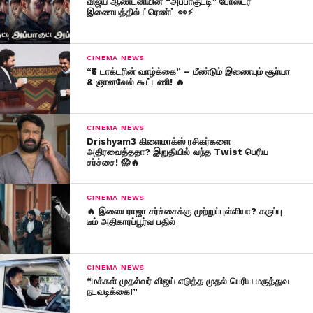
விஜய் ஆண்டனியின் “அப்பாகுட்டி” போஸ்டர்
இணையத்தில் ட்ரெண்ட் 👀⚡
CINEMA NEWS
“₹5 டாக்டரின் வாழ்க்கை” – மீண்டும் இணையும் சூர்யா
& ஞானவேல் கூட்டணி! 🔥
CINEMA NEWS
Drishyam3 கிளைமாக்ஸ் ரசிகர்களை
அதிரவைத்ததா? இறுதியில் வந்த Twist பெரிய
சர்ச்சை! 😱🔥
CINEMA NEWS
🔥 இளையராஜா சர்ச்சைக்கு முற்றுப்புள்ளியா? கருப்பு
டீம் அதிகாரப்பூர்வ பதில்
CINEMA NEWS
“மக்கள் முதல்வர் விஜய் எடுத்த முதல் பெரிய மருத்துவ
நடவடிக்கை!”