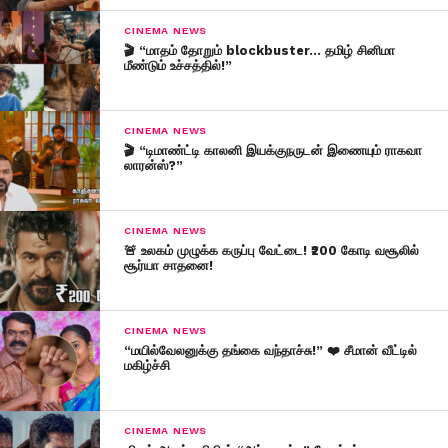
CINEMA NEWS
🎬 “மாதம் தோறும் blockbuster… தமிழ் சினிமா
மீண்டும் உச்சத்தில்!”
CINEMA NEWS
🎬 “டிமாண்ட்டி காலனி இயக்குநருடன் இணையும் ராகவா
லாரன்ஸ்?”
CINEMA NEWS
🚨 உலகம் முழுக்க கருப்பு வேட்டை! ₹200 கோடி வசூலில்
சூர்யா சாதனை!
CINEMA NEWS
“மயில்வேலனுக்கு தங்கை வந்தாச்சு!” ❤️ சீமான் வீட்டில்
மகிழ்ச்சி
CINEMA NEWS