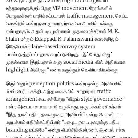
2018ஆம் ஆண்டு Madras High Court வழங்கிய
உத்தரவுகளுக்குப் பிறகு VIP movement நேரங்களில்
பொதுமக்கள் பாதிக்கப்படாமல் traffic management செய்ய
வேண்டும் என்ற நடைமுறை ஏற்கனவே அமலில் உள்ளது
என்பதாகும். அதன்படி முன்னாள் முதலமைச்சர்கள் M. K.
Stalin மற்றும் Edappadi K. Palaniswami காலத்திலும்
இதேபோன்ற lane-based convoy system
பயன்படுத்தப்பட்டதாக கூறப்படுகிறது. “இப்போது விஜய்
முதல்வராக இருப்பதால் அது social media-வில் அதிகமாக
highlight ஆகிறது” என்ற கருத்தும் வெளியாகியுள்ளது.
இருப்பினும் perception politics என்ற ஒன்று அரசியலில்
மிகப் பெரிய சக்தி. அந்த வகையில், சாதாரண traffic
arrangement கூட தற்போது “விஜய் style governance”
என்ற அடையாளமாக மாறி வருகிறது. ஒரு பக்கம் ரசிகர்கள்
“இது தான் புதிய தலைமுறை அரசியல்” என்று கொண்டாட,
மறுபக்கம் எதிர்க்கட்சியினர் “பழைய நடைமுறைக்கு புதிய
branding மட்டுமே” என்று விமர்சிக்கின்றனர். ஆனால் எந்த
கோணத்தில் பார்த்தாலும், பதவியேற்று சில நாட்களிலேயே தனது