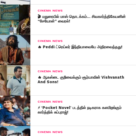
CINEMA NEWS
🎬 மதுரையில் மாஸ் தொடக்கம்… சிவகார்த்திகேயனின்
“சேயோன்” வைரல்!
CINEMA NEWS
🔥 Peddi ட்ரெய்லர் இந்தியாவையே அதிரவைத்தது!
CINEMA NEWS
🔥 ஆகஸ்டை குறிவைக்கும் சூர்யாவின் Vishvanath
And Sons!
CINEMA NEWS
⚡ ‘Pocket Novel’ படத்தில் நடிகராக களமிறங்கும்
கார்த்திக் சுப்புராஜ்!
CINEMA NEWS