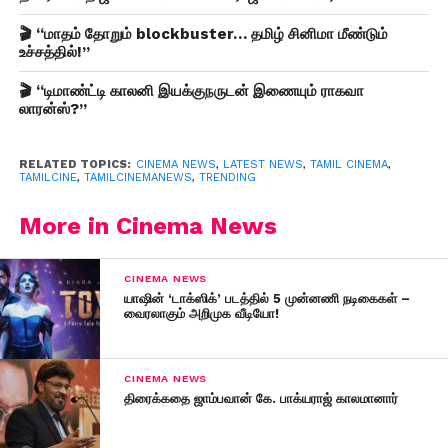
🎬 “மாதம் தோறும் blockbuster… தமிழ் சினிமா மீண்டும்
உச்சத்தில்!”
🎬 “டிமாண்ட்டி காலனி இயக்குநருடன் இணையும் ராகவா
லாரன்ஸ்?”
RELATED TOPICS:
CINEMA NEWS
,
LATEST NEWS
,
TAMIL CINEMA
,
TAMILCINE
,
TAMILCINEMANEWS
,
TRENDING
More in Cinema News
CINEMA NEWS
யாஷின் ‘டாக்ஸிக்’ படத்தில் 5 முன்னணி நடிகைகள் –
வைரலாகும் அறிமுக வீடியோ!
CINEMA NEWS
திரைக்கதை ஜாம்பவான் கே. பாக்யராஜ் காலமானார்