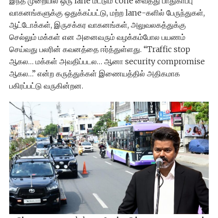
இந்த முறையில் ஒரு lane மட்டும் cone வைத்து பாதுகாப்பு
வாகனங்களுக்கு ஒதுக்கப்பட்டு, மற்ற lane-களில் பேருந்துகள்,
ஆட்டோக்கள், இருசக்கர வாகனங்கள், அலுவலகத்துக்கு
செல்லும் மக்கள் என அனைவரும் வழக்கம்போல பயணம்
செய்வது பலரின் கவனத்தை ஈர்த்துள்ளது. “Traffic stop
ஆகல… மக்கள் அவதிப்படல… ஆனா security compromise
ஆகல…” என்ற கருத்துக்கள் இணையத்தில் அதிகமாக
பகிரப்பட்டு வருகின்றன.