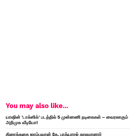
You may also like...
யாஷின் ‘டாக்ஸிக்’ படத்தில் 5 முன்னணி நடிகைகள் – வைரலாகும்
அறிமுக வீடியோ!
திரைக்கதை ஜாம்பவான் கே. பாக்யராஜ் காலமானார்