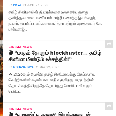
BY
PRIYA
JUNE 27, 2026
தமிழ் சினிமாவின் திரைக்கதை உலகையே தனது
தனித்துவமான பாணியால் மாற்றியமைத்த இயக்குநர்,
நடிகர், தயாரிப்பாளர், வசனகர்த்தா மற்றும் எழுத்தாளர் கே.
பாக்யராஜ்...
CINEMA NEWS
🎬 “மாதம் தோறும் blockbuster… தமிழ்
சினிமா மீண்டும் உச்சத்தில்!”
BY
MOHANAPRIYA
MAY 22, 2026
🔥 2026ஆம் ஆண்டு தமிழ் சினிமாவுக்கு மிகப்பெரிய
வெற்றிகளின் ஆண்டாக மாறி வருகிறது. வருடத்தின்
தொடக்கத்திலிருந்தே தொடர்ந்து வெளியாகி வரும்
பெரிய...
CINEMA NEWS
🎬 “டிமாண்ட்டி காலனி இயக்குநருடன்