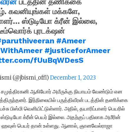
வீரன்
படத்தின் தணிக்கை
ழ். கவனியுங்கள் மக்களே,
பாளர்… ஸ்டுடியோ க்ரீன் இல்லை,
டீம்வொர்க் புரடக்‌ஷன்
#paruthiveeran
#Ameer
dWithAmeer
#justiceforAmeer
itter.com/fUuBqWDesS
ismi (@jbismi_offl)
December 1, 2023
, சமுத்திரகனி ஆகியோர் அமீருக்கு நியாயம் வேண்டும் என
த்திருந்தனர். இந்நிலையில் பருத்திவீரன் படத்தின் தணிக்கை
சு பிஸ்மி வெளியிட்டுள்ளார். அதில், தயாரிப்பாளர் பெயரில்
்டுடியோ க்ரீன் பெயர் இல்லை. அதற்குப் பதிலாக அமீரின்
ஷன் ஹவுஸ் பெயர் தான் உள்ளது. ஆனால், ஞானவேல்ராஜா