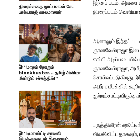
இந்தப் படம், அவரை 
திரைக்கதை ஜாம்பவான் கே.
திரைப்படம் வெளியா
பாக்யராஜ் காலமானார்
ஆனாலும் இந்தப் பட வ
ஞானவேல்ராஜா இடையே
காப்பி அடிப்படையில
🎬 “மாதம் தோறும்
ஞானவேல்ராஜா, அமீரு
blockbuster… தமிழ் சினிமா
சொல்லப்படுகிறது. இ
மீண்டும் உச்சத்தில்!”
அமீர் சமீபத்தில் கூ
குற்றம்சாட்டியிருந்தார
பருத்திவீரன் ஷூட்ட
விலகிவிட்டதாகவும், 
🎬 “டிமாண்ட்டி காலனி
இயக்குநருடன் இணையும்