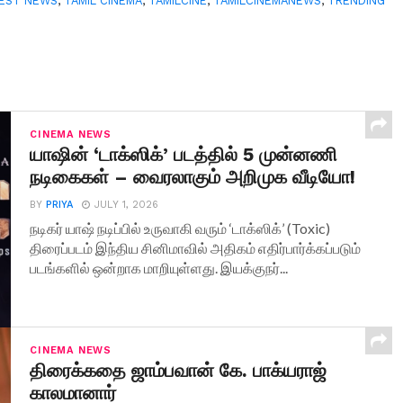
EST NEWS
,
TAMIL CINEMA
,
TAMILCINE
,
TAMILCINEMANEWS
,
TRENDING
CINEMA NEWS
யாஷின் ‘டாக்ஸிக்’ படத்தில் 5 முன்னணி
நடிகைகள் – வைரலாகும் அறிமுக வீடியோ!
BY
PRIYA
JULY 1, 2026
நடிகர் யாஷ் நடிப்பில் உருவாகி வரும் ‘டாக்ஸிக்’ (Toxic)
திரைப்படம் இந்திய சினிமாவில் அதிகம் எதிர்பார்க்கப்படும்
படங்களில் ஒன்றாக மாறியுள்ளது. இயக்குநர்...
CINEMA NEWS
திரைக்கதை ஜாம்பவான் கே. பாக்யராஜ்
காலமானார்