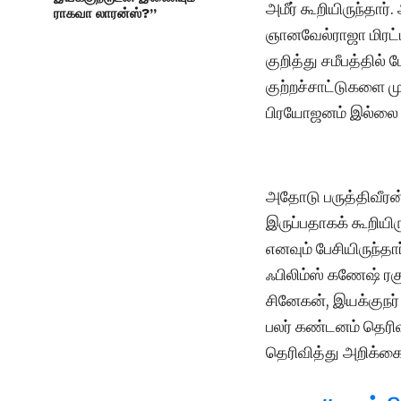
அமீர் கூறியிருந்தார
ராகவா லாரன்ஸ்?”
ஞானவேல்ராஜா மிரட்ட
குறித்து சமீபத்தில்
குற்றச்சாட்டுகளை மு
பிரயோஜனம் இல்லை என
அதோடு பருத்திவீர
இருப்பதாகக் கூறியி
எனவும் பேசியிருந்தா
ஃபிலிம்ஸ் கணேஷ் ர
சினேகன், இயக்குநர் 
பலர் கண்டனம் தெரிவ
தெரிவித்து அறிக்கை