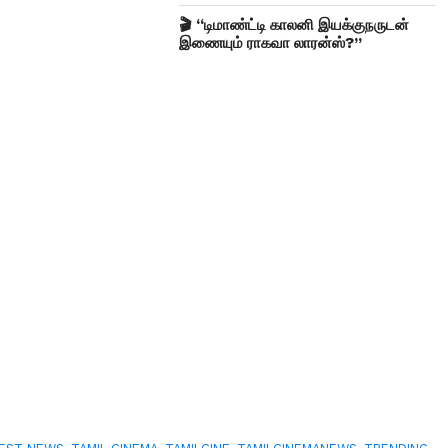
🎬 “டிமாண்ட்டி காலனி இயக்குநருடன்
இணையும் ராகவா லாரன்ஸ்?”