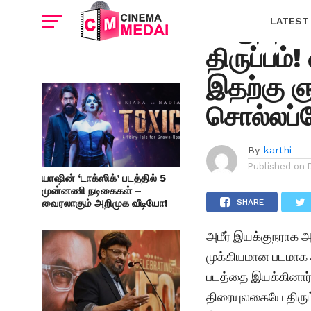
CINEMA NEWS
“பருத்திவ
LATEST
திருப்பம்
இதற்கு 
சொல்லப்ப
By
karthi
Published on
யாஷின் ‘டாக்ஸிக்’ படத்தில் 5
முன்னணி நடிகைகள் –
வைரலாகும் அறிமுக வீடியோ!
SHARE
அமீர் இயக்குநராக 
முக்கியமான படமாக
படத்தை இயக்கினார்.
திரையுலகையே திரும்