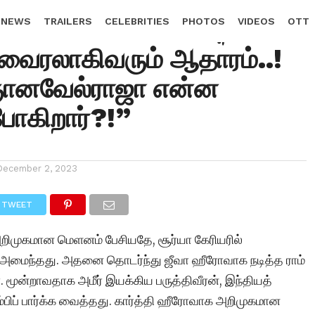
ீரன் பிரச்சனையில் புதிய
 NEWS
TRAILERS
CELEBRITIES
PHOTOS
VIDEOS
OTT
! வைரலாகிவரும் ஆதாரம்..!
ஞானவேல்ராஜா என்ன
ோகிறார்?!”
December 2, 2023
TWEET
அறிமுகமான மெளனம் பேசியதே, சூர்யா கேரியரில்
 அமைந்தது. அதனை தொடர்ந்து ஜீவா ஹீரோவாக நடித்த ராம்
 மூன்றாவதாக அமீர் இயக்கிய பருத்திவீரன், இந்தியத்
பிப் பார்க்க வைத்தது. கார்த்தி ஹீரோவாக அறிமுகமான