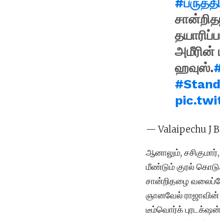
#பருத்தி
சான்றித
தயாரிப்
அமீரின் 
ஹவுஸ்.
#Stan
pic.tw
— Valaipechu J B
ஆனாலும், சசிகுமார்
மீண்டும் குரல் கொடு
சான்றிதழை வலைப்பேச்
ஞானவேல் ராஜாவின் ஸ
டீம்வொர்க் புரடக்‌