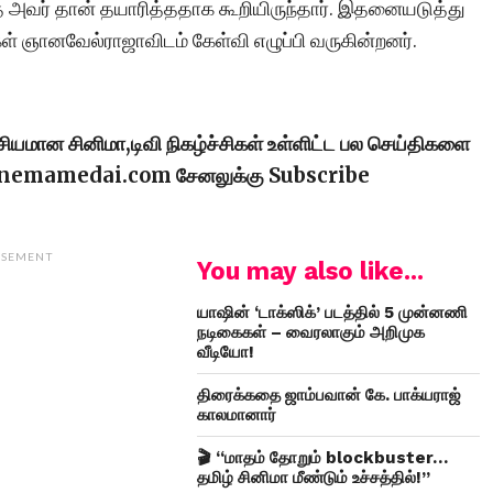
ை அவர் தான் தயாரித்ததாக கூறியிருந்தார். இதனையடுத்து
ள் ஞானவேல்ராஜாவிடம் கேள்வி எழுப்பி வருகின்றனர்.
ரசியமான சினிமா,டிவி நிகழ்ச்சிகள் உள்ளிட்ட பல செய்திகளை
cinemamedai.com சேனலுக்கு Subscribe
ISEMENT
You may also like...
யாஷின் ‘டாக்ஸிக்’ படத்தில் 5 முன்னணி
நடிகைகள் – வைரலாகும் அறிமுக
வீடியோ!
திரைக்கதை ஜாம்பவான் கே. பாக்யராஜ்
காலமானார்
🎬 “மாதம் தோறும் blockbuster…
தமிழ் சினிமா மீண்டும் உச்சத்தில்!”