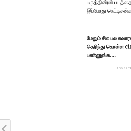
பருத்திவீரன் படத்த
இப்போது நெட்டிசன்க
மேலும் சில பல சுவா
தெரிந்து கொள்ள 
பண்ணுங்க….
ADVERT