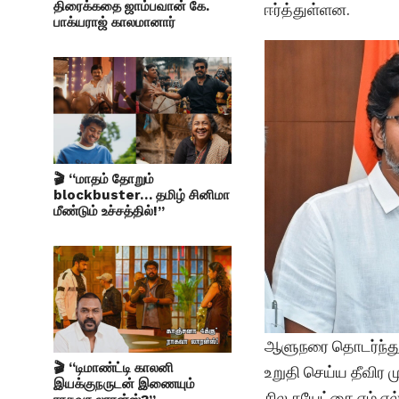
திரைக்கதை ஜாம்பவான் கே.
ஈர்த்துள்ளன.
பாக்யராஜ் காலமானார்
🎬 “மாதம் தோறும்
blockbuster… தமிழ் சினிமா
மீண்டும் உச்சத்தில்!”
ஆளுநரை தொடர்ந்து 
🎬 “டிமாண்ட்டி காலனி
உறுதி செய்ய தீவிர ம
இயக்குநருடன் இணையும்
சில சுயேட்சை எம்.எ