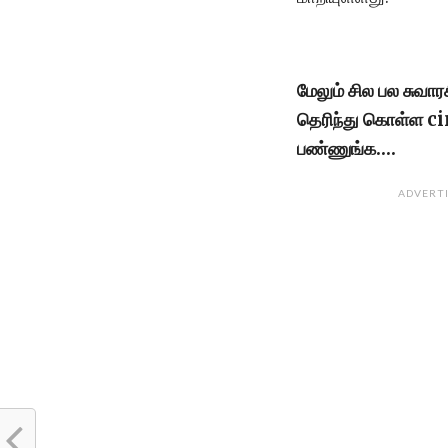
மேலும் சில பல சுவா
தெரிந்து கொள்ள 
பண்ணுங்க….
ADVERT