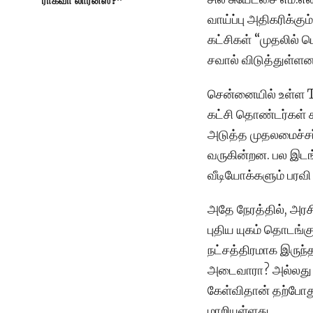
ராகவா லாரன்ஸ்?”
வாய்ப்பு அதிகரிக்க
கட்சிகள் “முதலில் 
சவால் விடுத்துள்ளன
சென்னையில் உள்ள T
கட்சி தொண்டர்கள் க
அடுத்த முதலமைச்ச
வருகின்றன. பல இடங்
வீடியோக்களும் பரவி
அதே நேரத்தில், அர
புதிய யுகம் தொடங்கு
நட்சத்திரமாக இரு
அடைவாரா? அல்லது க
கேள்விதான் தற்போது
மாறியுள்ளது.