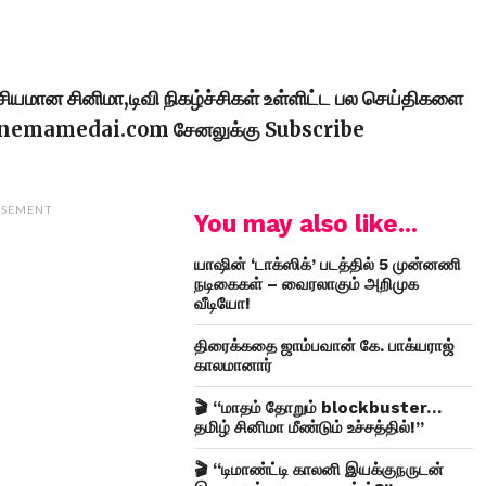
ரசியமான சினிமா,டிவி நிகழ்ச்சிகள் உள்ளிட்ட பல செய்திகளை
cinemamedai.com சேனலுக்கு Subscribe
ISEMENT
You may also like...
யாஷின் ‘டாக்ஸிக்’ படத்தில் 5 முன்னணி
நடிகைகள் – வைரலாகும் அறிமுக
வீடியோ!
திரைக்கதை ஜாம்பவான் கே. பாக்யராஜ்
காலமானார்
🎬 “மாதம் தோறும் blockbuster…
தமிழ் சினிமா மீண்டும் உச்சத்தில்!”
🎬 “டிமாண்ட்டி காலனி இயக்குநருடன்