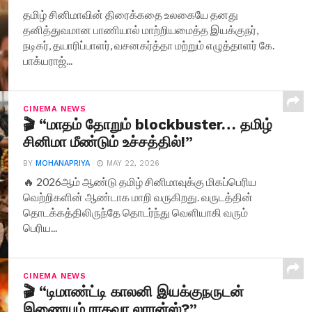
தமிழ் சினிமாவின் திரைக்கதை உலகையே தனது
தனித்துவமான பாணியால் மாற்றியமைத்த இயக்குநர்,
நடிகர், தயாரிப்பாளர், வசனகர்த்தா மற்றும் எழுத்தாளர் கே.
பாக்யராஜ்...
CINEMA NEWS
🎬 “மாதம் தோறும் blockbuster… தமிழ்
சினிமா மீண்டும் உச்சத்தில்!”
BY
MOHANAPRIYA
MAY 22, 2026
🔥 2026ஆம் ஆண்டு தமிழ் சினிமாவுக்கு மிகப்பெரிய
வெற்றிகளின் ஆண்டாக மாறி வருகிறது. வருடத்தின்
தொடக்கத்திலிருந்தே தொடர்ந்து வெளியாகி வரும்
பெரிய...
CINEMA NEWS
🎬 “டிமாண்ட்டி காலனி இயக்குநருடன்
இணையும் ராகவா லாரன்ஸ்?”