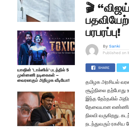
🎬 “விஜய
பதவியேற்
பரபரப்பு!
By
Sanki
Published on
SHARE
யாஷின் ‘டாக்ஸிக்’ படத்தில் 5
முன்னணி நடிகைகள் –
வைரலாகும் அறிமுக வீடியோ!
தமிழக அரசியல் வரலா
சூழ்நிலை தற்போது 
இந்த தேர்தலில் அதிர
தேவையான எண்ணிக்க
நிலவி வருகிறது. க
நடந்துவரும் ரகசிய