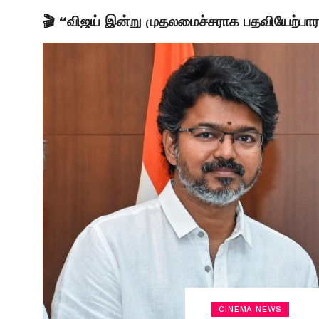
🎬 “விஜய் இன்று முதலமைச்சராக பதவியேற்பாரா
LATEST
CINEMA NEWS