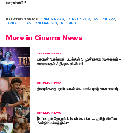
லாரன்ஸ்?”
RELATED TOPICS:
CINEMA NEWS
,
LATEST NEWS
,
TAMIL CINEMA
,
TAMILCINE
,
TAMILCINEMANEWS
,
TRENDING
More in Cinema News
CINEMA NEWS
யாஷின் ‘டாக்ஸிக்’ படத்தில் 5 முன்னணி நடிகைகள் –
வைரலாகும் அறிமுக வீடியோ!
CINEMA NEWS
திரைக்கதை ஜாம்பவான் கே. பாக்யராஜ் காலமானார்
CINEMA NEWS
🎬 “மாதம் தோறும் blockbuster… தமிழ் சினிமா
மீண்டும் உச்சத்தில்!”