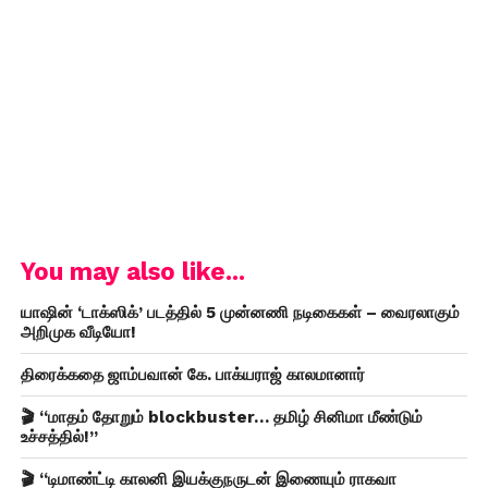
You may also like...
யாஷின் ‘டாக்ஸிக்’ படத்தில் 5 முன்னணி நடிகைகள் – வைரலாகும்
அறிமுக வீடியோ!
திரைக்கதை ஜாம்பவான் கே. பாக்யராஜ் காலமானார்
🎬 “மாதம் தோறும் blockbuster… தமிழ் சினிமா மீண்டும்
உச்சத்தில்!”
🎬 “டிமாண்ட்டி காலனி இயக்குநருடன் இணையும் ராகவா