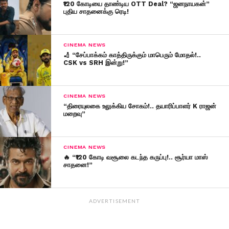
₹120 கோடியை தாண்டிய OTT Deal? “ஜனநாயகன்”
புதிய சாதனைக்கு ரெடி!
CINEMA NEWS
🏏 “சேப்பாக்கம் காத்திருக்கும் மாபெரும் மோதல்!..
CSK vs SRH இன்று!”
CINEMA NEWS
“திரையுலகை உலுக்கிய சோகம்!.. தயாரிப்பாளர் K ராஜன்
மறைவு”
CINEMA NEWS
🔥 “₹120 கோடி வசூலை கடந்த கருப்பு!.. சூர்யா மாஸ்
சாதனை!”
ADVERTISEMENT