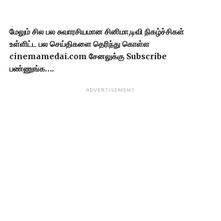
மேலும் சில பல சுவாரசியமான சினிமா,டிவி நிகழ்ச்சிகள்
உள்ளிட்ட பல செய்திகளை தெரிந்து கொள்ள
cinemamedai.com சேனலுக்கு Subscribe
பண்ணுங்க….
ADVERTISEMENT