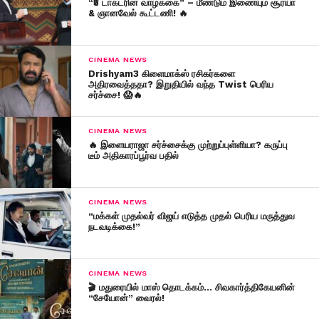
“₹5 டாக்டரின் வாழ்க்கை” – மீண்டும் இணையும் சூர்யா
& ஞானவேல் கூட்டணி! 🔥
CINEMA NEWS
Drishyam3 கிளைமாக்ஸ் ரசிகர்களை
அதிரவைத்ததா? இறுதியில் வந்த Twist பெரிய
சர்ச்சை! 😱🔥
CINEMA NEWS
🔥 இளையராஜா சர்ச்சைக்கு முற்றுப்புள்ளியா? கருப்பு
டீம் அதிகாரப்பூர்வ பதில்
CINEMA NEWS
“மக்கள் முதல்வர் விஜய் எடுத்த முதல் பெரிய மருத்துவ
நடவடிக்கை!”
CINEMA NEWS
🎬 மதுரையில் மாஸ் தொடக்கம்… சிவகார்த்திகேயனின்
“சேயோன்” வைரல்!