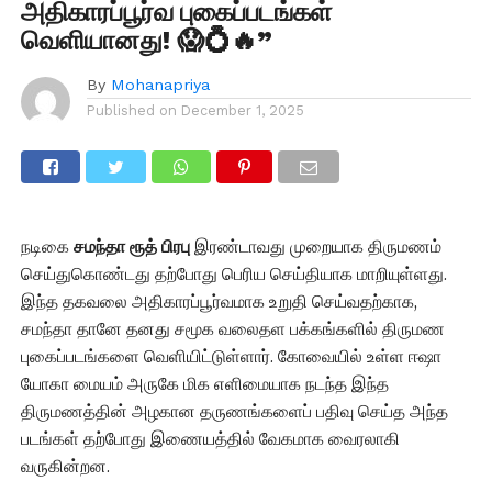
அதிகாரப்பூர்வ புகைப்படங்கள்
வெளியானது! 😱💍🔥”
By
Mohanapriya
Published on
December 1, 2025
நடிகை
சமந்தா ரூத் பிரபு
இரண்டாவது முறையாக திருமணம்
செய்துகொண்டது தற்போது பெரிய செய்தியாக மாறியுள்ளது.
இந்த தகவலை அதிகாரப்பூர்வமாக உறுதி செய்வதற்காக,
சமந்தா தானே தனது சமூக வலைதள பக்கங்களில் திருமண
புகைப்படங்களை வெளியிட்டுள்ளார். கோவையில் உள்ள ஈஷா
யோகா மையம் அருகே மிக எளிமையாக நடந்த இந்த
திருமணத்தின் அழகான தருணங்களைப் பதிவு செய்த அந்த
படங்கள் தற்போது இணையத்தில் வேகமாக வைரலாகி
வருகின்றன.