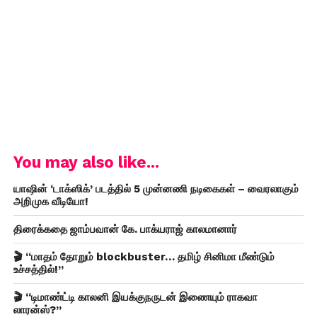
You may also like...
யாஷின் ‘டாக்ஸிக்’ படத்தில் 5 முன்னணி நடிகைகள் – வைரலாகும்
அறிமுக வீடியோ!
திரைக்கதை ஜாம்பவான் கே. பாக்யராஜ் காலமானார்
🎬 “மாதம் தோறும் blockbuster… தமிழ் சினிமா மீண்டும்
உச்சத்தில்!”
🎬 “டிமாண்ட்டி காலனி இயக்குநருடன் இணையும் ராகவா
லாரன்ஸ்?”