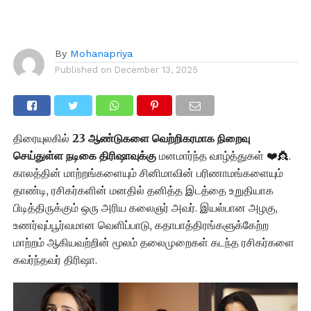
By
Mohanapriya
Published on
December 13, 2025
திரையுலகில்
23 ஆண்டுகளை வெற்றிகரமாக நிறைவு
செய்துள்ள நடிகை திரிஷாவுக்கு
மனமார்ந்த வாழ்த்துகள் ❤️👸.
காலத்தின் மாற்றங்களையும் சினிமாவின் பரிணாமங்களையும்
தாண்டி, ரசிகர்களின் மனதில் தனித்த இடத்தை உறுதியாக
பிடித்திருக்கும் ஒரு அரிய கலைஞர் அவர். இயல்பான அழகு,
உணர்வுப்பூர்வமான வெளிப்பாடு, கதாபாத்திரங்களுக்கேற்ற
மாற்றம் ஆகியவற்றின் மூலம் தலைமுறைகள் கடந்த ரசிகர்களை
கவர்ந்தவர் திரிஷா.