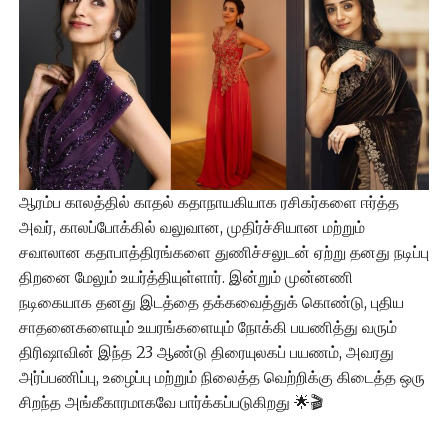
ஆரம்ப காலத்தில் காதல் கதாநாயகியாக ரசிகர்களை ஈர்த்த
அவர், காலப்போக்கில் வலுவான, முதிர்ச்சியான மற்றும்
சவாலான கதாபாத்திரங்களை துணிச்சலுடன் ஏற்று தனது நடிப்பு
திறனை மேலும் உயர்த்தியுள்ளார். இன்றும் முன்னணி
நடிகையாக தனது இடத்தை தக்கவைத்துக் கொண்டு, புதிய
சாதனைகளையும் உயரங்களையும் நோக்கி பயணித்து வரும்
திரிஷாவின் இந்த 23 ஆண்டு திரையுலகப் பயணம், அவரது
அர்ப்பணிப்பு, உழைப்பு மற்றும் நிலைத்த வெற்றிக்கு கிடைத்த ஒரு
சிறந்த அங்கீகாரமாகவே பார்க்கப்படுகிறது 🌟🎬