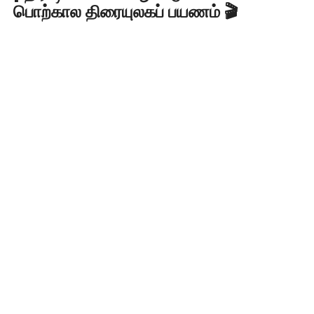
பொற்கால திரையுலகப் பயணம் 🎬