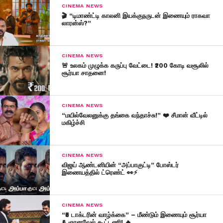
CINEMA NEWS
🎬 “டிமாண்ட்டி காலனி இயக்குநருடன் இணையும் ராகவா
லாரன்ஸ்?”
CINEMA NEWS
🚨 உலகம் முழுக்க கருப்பு வேட்டை! ₹200 கோடி வசூலில்
சூர்யா சாதனை!
CINEMA NEWS
“மயில்வேலனுக்கு தங்கை வந்தாச்சு!” ❤️ சீமான் வீட்டில்
மகிழ்ச்சி
CINEMA NEWS
விஜய் ஆண்டனியின் “அப்பாகுட்டி” போஸ்டர்
இணையத்தில் ட்ரெண்ட் 👀⚡
CINEMA NEWS
“₹5 டாக்டரின் வாழ்க்கை” – மீண்டும் இணையும் சூர்யா
& ஞானவேல் கூட்டணி! 🔥