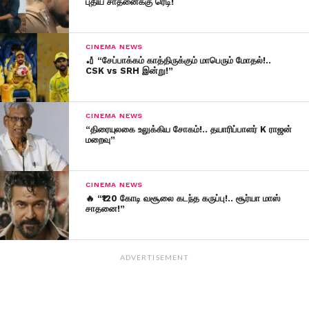
புதிய சாதனைக்கு ரெடி!
CINEMA NEWS
🏏 “சேப்பாக்கம் காத்திருக்கும் மாபெரும் மோதல்!..
CSK vs SRH இன்று!”
CINEMA NEWS
“திரையுலகை உலுக்கிய சோகம்!.. தயாரிப்பாளர் K ராஜன்
மறைவு”
CINEMA NEWS
🔥 “₹120 கோடி வசூலை கடந்த கருப்பு!.. சூர்யா மாஸ்
சாதனை!”
ADVERTISEMENT