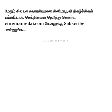
மேலும் சில பல சுவாரசியமான சினிமா,டிவி நிகழ்ச்சிகள்
உள்ளிட்ட பல செய்திகளை தெரிந்து கொள்ள
cinemamedai.com சேனலுக்கு Subscribe
பண்ணுங்க….
ADVERTISEMENT