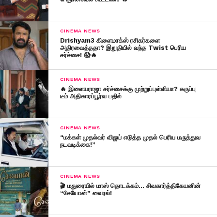
CINEMA NEWS
Drishyam3 கிளைமாக்ஸ் ரசிகர்களை
அதிரவைத்ததா? இறுதியில் வந்த Twist பெரிய
சர்ச்சை! 😱🔥
CINEMA NEWS
🔥 இளையராஜா சர்ச்சைக்கு முற்றுப்புள்ளியா? கருப்பு
டீம் அதிகாரப்பூர்வ பதில்
CINEMA NEWS
“மக்கள் முதல்வர் விஜய் எடுத்த முதல் பெரிய மருத்துவ
நடவடிக்கை!”
CINEMA NEWS
🎬 மதுரையில் மாஸ் தொடக்கம்… சிவகார்த்திகேயனின்
“சேயோன்” வைரல்!