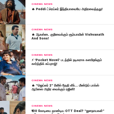
CINEMA NEWS
🔥 Peddi ட்ரெய்லர் இந்தியாவையே அதிரவைத்தது!
CINEMA NEWS
🔥 ஆகஸ்டை குறிவைக்கும் சூர்யாவின் Vishvanath
And Sons!
CINEMA NEWS
⚡ ‘Pocket Novel’ படத்தில் நடிகராக களமிறங்கும்
கார்த்திக் சுப்புராஜ்!
CINEMA NEWS
🔥 “ஜெய்லர் 2” ரிலீஸ் தேதி லீக்… மீண்டும் பாக்ஸ்
ஆபிஸை அதிர வைக்கும் ரஜினி!
CINEMA NEWS
₹120 கோடியை தாண்டிய OTT Deal? “ஜனநாயகன்”