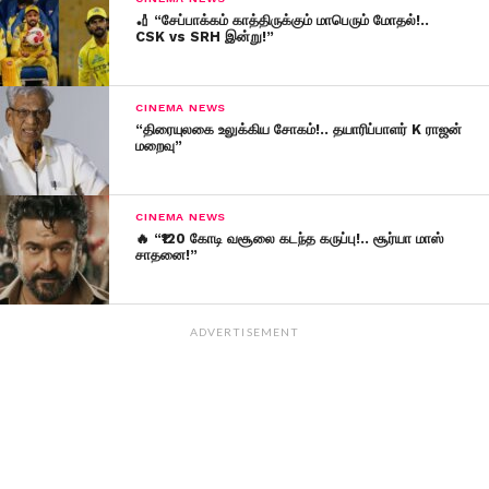
🏏 “சேப்பாக்கம் காத்திருக்கும் மாபெரும் மோதல்!..
CSK vs SRH இன்று!”
CINEMA NEWS
“திரையுலகை உலுக்கிய சோகம்!.. தயாரிப்பாளர் K ராஜன்
மறைவு”
CINEMA NEWS
🔥 “₹120 கோடி வசூலை கடந்த கருப்பு!.. சூர்யா மாஸ்
சாதனை!”
ADVERTISEMENT