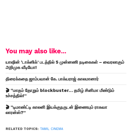
You may also like...
யாஷின் ‘டாக்ஸிக்’ படத்தில் 5 முன்னணி நடிகைகள் – வைரலாகும்
அறிமுக வீடியோ!
திரைக்கதை ஜாம்பவான் கே. பாக்யராஜ் காலமானார்
🎬 “மாதம் தோறும் blockbuster… தமிழ் சினிமா மீண்டும்
உச்சத்தில்!”
🎬 “டிமாண்ட்டி காலனி இயக்குநருடன் இணையும் ராகவா
லாரன்ஸ்?”
RELATED TOPICS:
TAMIL CINEMA