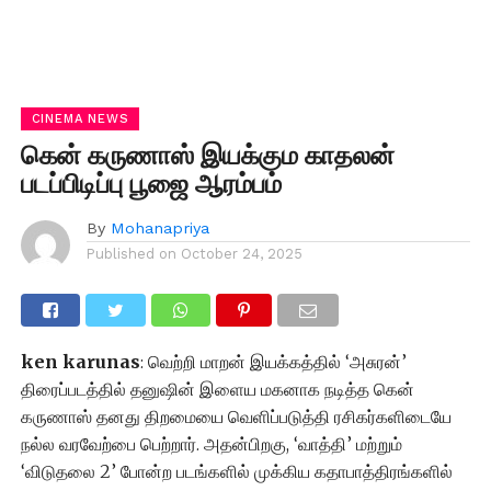
CINEMA NEWS
கென் கருணாஸ் இயக்கும காதலன்
படப்பிடிப்பு பூஜை ஆரம்பம்
By
Mohanapriya
Published on
October 24, 2025
ken karunas
: வெற்றி மாறன் இயக்கத்தில் ‘அசுரன்’
திரைப்படத்தில் தனுஷின் இளைய மகனாக நடித்த கென்
கருணாஸ் தனது திறமையை வெளிப்படுத்தி ரசிகர்களிடையே
நல்ல வரவேற்பை பெற்றார். அதன்பிறகு, ‘வாத்தி’ மற்றும்
‘விடுதலை 2’ போன்ற படங்களில் முக்கிய கதாபாத்திரங்களில்