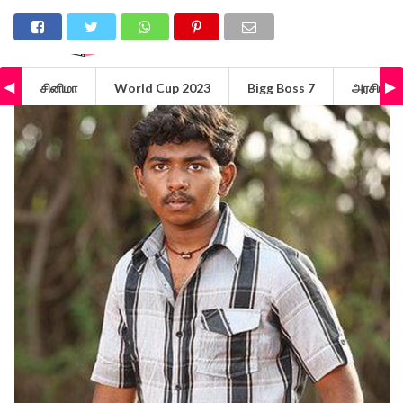
சினிமா
World Cup 2023
Bigg Boss 7
அரசியல்