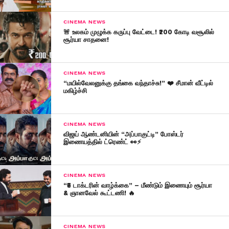
CINEMA NEWS
🚨 உலகம் முழுக்க கருப்பு வேட்டை! ₹200 கோடி வசூலில்
சூர்யா சாதனை!
CINEMA NEWS
“மயில்வேலனுக்கு தங்கை வந்தாச்சு!” ❤️ சீமான் வீட்டில்
மகிழ்ச்சி
CINEMA NEWS
விஜய் ஆண்டனியின் “அப்பாகுட்டி” போஸ்டர்
இணையத்தில் ட்ரெண்ட் 👀⚡
CINEMA NEWS
“₹5 டாக்டரின் வாழ்க்கை” – மீண்டும் இணையும் சூர்யா
& ஞானவேல் கூட்டணி! 🔥
CINEMA NEWS