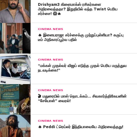
Drishyam3 கிளைமாக்ஸ் ரசிகர்களை
அதிரவைத்ததா? இறுதியில் வந்த Twist பெரிய
சர்ச்சை! 😱🔥
CINEMA NEWS
🔥 இளையராஜா சர்ச்சைக்கு முற்றுப்புள்ளியா? கருப்பு
டீம் அதிகாரப்பூர்வ பதில்
CINEMA NEWS
“மக்கள் முதல்வர் விஜய் எடுத்த முதல் பெரிய மருத்துவ
நடவடிக்கை!”
CINEMA NEWS
🎬 மதுரையில் மாஸ் தொடக்கம்… சிவகார்த்திகேயனின்
“சேயோன்” வைரல்!
CINEMA NEWS
🔥 Peddi ட்ரெய்லர் இந்தியாவையே அதிரவைத்தது!