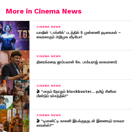
More in Cinema News
CINEMA NEWS
யாஷின் ‘டாக்ஸிக்’ படத்தில் 5 முன்னணி நடிகைகள் –
வைரலாகும் அறிமுக வீடியோ!
CINEMA NEWS
திரைக்கதை ஜாம்பவான் கே. பாக்யராஜ் காலமானார்
CINEMA NEWS
🎬 “மாதம் தோறும் blockbuster… தமிழ் சினிமா
மீண்டும் உச்சத்தில்!”
CINEMA NEWS
🎬 “டிமாண்ட்டி காலனி இயக்குநருடன் இணையும் ராகவா
லாரன்ஸ்?”