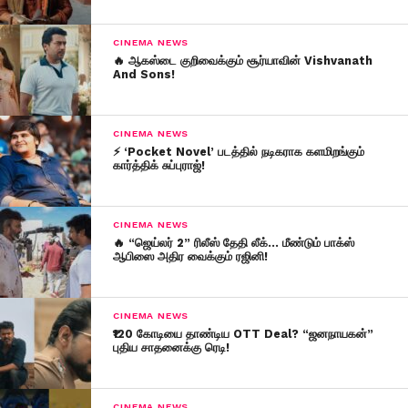
CINEMA NEWS
🔥 ஆகஸ்டை குறிவைக்கும் சூர்யாவின் Vishvanath
And Sons!
CINEMA NEWS
⚡ ‘Pocket Novel’ படத்தில் நடிகராக களமிறங்கும்
கார்த்திக் சுப்புராஜ்!
CINEMA NEWS
🔥 “ஜெய்லர் 2” ரிலீஸ் தேதி லீக்… மீண்டும் பாக்ஸ்
ஆபிஸை அதிர வைக்கும் ரஜினி!
CINEMA NEWS
₹120 கோடியை தாண்டிய OTT Deal? “ஜனநாயகன்”
புதிய சாதனைக்கு ரெடி!
CINEMA NEWS