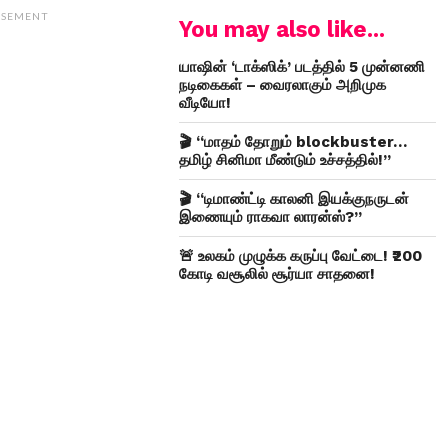
ISEMENT
You may also like...
யாஷின் ‘டாக்ஸிக்’ படத்தில் 5 முன்னணி
நடிகைகள் – வைரலாகும் அறிமுக
வீடியோ!
🎬 “மாதம் தோறும் blockbuster…
தமிழ் சினிமா மீண்டும் உச்சத்தில்!”
🎬 “டிமாண்ட்டி காலனி இயக்குநருடன்
இணையும் ராகவா லாரன்ஸ்?”
🚨 உலகம் முழுக்க கருப்பு வேட்டை! ₹200
கோடி வசூலில் சூர்யா சாதனை!