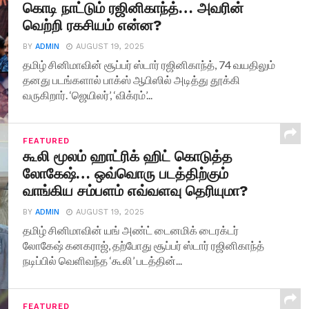
கொடி நாட்டும் ரஜினிகாந்த்… அவரின்
வெற்றி ரகசியம் என்ன?
BY
ADMIN
AUGUST 19, 2025
தமிழ் சினிமாவின் சூப்பர் ஸ்டார் ரஜினிகாந்த், 74 வயதிலும்
தனது படங்களால் பாக்ஸ் ஆபிஸில் அடித்து தூக்கி
வருகிறார். ‘ஜெயிலர்’, ‘விக்ரம்’...
FEATURED
கூலி மூலம் ஹாட்ரிக் ஹிட் கொடுத்த
லோகேஷ்… ஒவ்வொரு படத்திற்கும்
வாங்கிய சம்பளம் எவ்வளவு தெரியுமா?
BY
ADMIN
AUGUST 19, 2025
தமிழ் சினிமாவின் யங் அண்ட் டைனமிக் டைரக்டர்
லோகேஷ் கனகராஜ், தற்போது சூப்பர் ஸ்டார் ரஜினிகாந்த்
நடிப்பில் வெளிவந்த ‘கூலி’ படத்தின்...
FEATURED