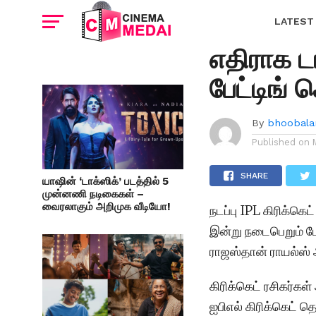
FEATURED
PBKS VS
LATEST
எதிராக ட
பேட்டிங் ச
By
bhoobala
Published on
SHARE
யாஷின் ‘டாக்ஸிக்’ படத்தில் 5
முன்னணி நடிகைகள் –
வைரலாகும் அறிமுக வீடியோ!
நடப்பு IPL கிரிக்கெட
இன்று நடைபெறும் போ
ராஜஸ்தான் ராயல்ஸ் அ
கிரிக்கெட் ரசிகர்க
ஐபிஎல் கிரிக்கெட் 