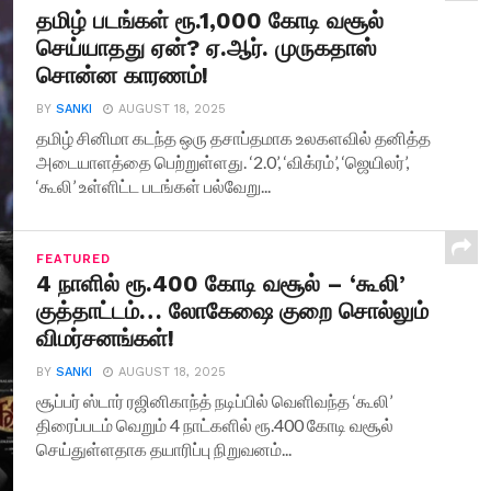
தமிழ் படங்கள் ரூ.1,000 கோடி வசூல்
செய்யாதது ஏன்? ஏ.ஆர். முருகதாஸ்
சொன்ன காரணம்!
BY
SANKI
AUGUST 18, 2025
தமிழ் சினிமா கடந்த ஒரு தசாப்தமாக உலகளவில் தனித்த
அடையாளத்தை பெற்றுள்ளது. ‘2.0’, ‘விக்ரம்’, ‘ஜெயிலர்’,
‘கூலி’ உள்ளிட்ட படங்கள் பல்வேறு...
FEATURED
4 நாளில் ரூ.400 கோடி வசூல் – ‘கூலி’
குத்தாட்டம்… லோகேஷை குறை சொல்லும்
விமர்சனங்கள்!
BY
SANKI
AUGUST 18, 2025
சூப்பர் ஸ்டார் ரஜினிகாந்த் நடிப்பில் வெளிவந்த ‘கூலி’
திரைப்படம் வெறும் 4 நாட்களில் ரூ.400 கோடி வசூல்
செய்துள்ளதாக தயாரிப்பு நிறுவனம்...