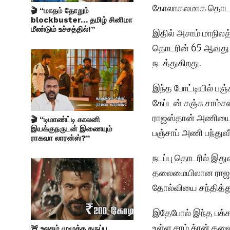
கோலாகலமாக தொடங்
🎬 “மாதம் தோறும்
blockbuster… தமிழ் சினிமா
மீண்டும் உச்சத்தில்!”
இதில் அசாம் மாநிலத
தொடரின் 65 ஆவது ல
நடத்துகிறது.
இந்த போட்டியில் ப
கேப்டன் சஞ்சு சாம்ச
ராஜஸ்தான் அணியை ர
🎬 “டிமாண்ட்டி காலனி
இயக்குநருடன் இணையும்
பஞ்சாப் அணி பந்துவ
ராகவா லாரன்ஸ்?”
நடப்பு தொடரில் இது
தலைமையிலான ராஜஸ்த
தோல்வியை சந்தித்து
இதேபோல் இந்த பக்க
உள்ள சாம் க்ரன் தலை
🚨 உலகம் முழுக்க கருப்பு