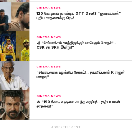
CINEMA NEWS
₹120 கோடியை தாண்டிய OTT Deal? “ஜனநாயகன்”
புதிய சாதனைக்கு ரெடி!
CINEMA NEWS
🏏 “சேப்பாக்கம் காத்திருக்கும் மாபெரும் மோதல்!..
CSK vs SRH இன்று!”
CINEMA NEWS
“திரையுலகை உலுக்கிய சோகம்!.. தயாரிப்பாளர் K ராஜன்
மறைவு”
CINEMA NEWS
🔥 “₹120 கோடி வசூலை கடந்த கருப்பு!.. சூர்யா மாஸ்
சாதனை!”
ADVERTISEMENT