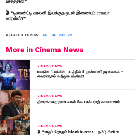
உச்சத்தில்!”
🎬 “டிமாண்ட்டி காலனி இயக்குநருடன் இணையும் ராகவா
லாரன்ஸ்?”
RELATED TOPICS:
TAMILCINEMANEWS
More in Cinema News
CINEMA NEWS
யாஷின் ‘டாக்ஸிக்’ படத்தில் 5 முன்னணி நடிகைகள் –
வைரலாகும் அறிமுக வீடியோ!
CINEMA NEWS
திரைக்கதை ஜாம்பவான் கே. பாக்யராஜ் காலமானார்
CINEMA NEWS
🎬 “மாதம் தோறும் blockbuster… தமிழ் சினிமா