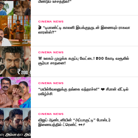
மீண்டும் உச்சத்தில்!”
CINEMA NEWS
🎬 “டிமாண்ட்டி காலனி இயக்குநருடன் இணையும் ராகவா
லாரன்ஸ்?”
CINEMA NEWS
🚨 உலகம் முழுக்க கருப்பு வேட்டை! ₹200 கோடி வசூலில்
சூர்யா சாதனை!
CINEMA NEWS
“மயில்வேலனுக்கு தங்கை வந்தாச்சு!” ❤️ சீமான் வீட்டில்
மகிழ்ச்சி
CINEMA NEWS
விஜய் ஆண்டனியின் “அப்பாகுட்டி” போஸ்டர்
இணையத்தில் ட்ரெண்ட் 👀⚡