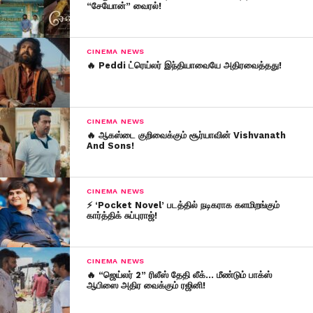
“சேயோன்” வைரல்!
CINEMA NEWS
🔥 Peddi ட்ரெய்லர் இந்தியாவையே அதிரவைத்தது!
CINEMA NEWS
🔥 ஆகஸ்டை குறிவைக்கும் சூர்யாவின் Vishvanath
And Sons!
CINEMA NEWS
⚡ ‘Pocket Novel’ படத்தில் நடிகராக களமிறங்கும்
கார்த்திக் சுப்புராஜ்!
CINEMA NEWS
🔥 “ஜெய்லர் 2” ரிலீஸ் தேதி லீக்… மீண்டும் பாக்ஸ்
ஆபிஸை அதிர வைக்கும் ரஜினி!