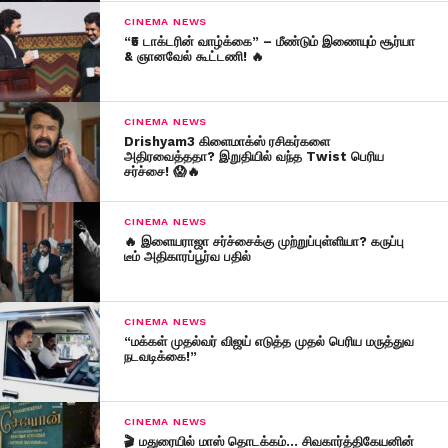
CINEMA NEWS
“₹5 டாக்டரின் வாழ்க்கை” – மீண்டும் இணையும் சூர்யா
& ஞானவேல் கூட்டணி! 🔥
CINEMA NEWS
Drishyam3 கிளைமாக்ஸ் ரசிகர்களை
அதிரவைத்ததா? இறுதியில் வந்த Twist பெரிய
சர்ச்சை! 😱🔥
CINEMA NEWS
🔥 இளையராஜா சர்ச்சைக்கு முற்றுப்புள்ளியா? கருப்பு
டீம் அதிகாரப்பூர்வ பதில்
CINEMA NEWS
“மக்கள் முதல்வர் விஜய் எடுத்த முதல் பெரிய மருத்துவ
நடவடிக்கை!”
CINEMA NEWS
🎬 மதுரையில் மாஸ் தொடக்கம்… சிவகார்த்திகேயனின்