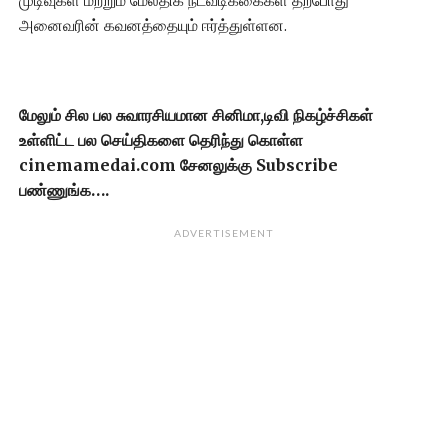
முடிவுகள் மற்றும் மேலதிக நடவடிக்கைகள் தற்போது
அனைவரின் கவனத்தையும் ஈர்த்துள்ளன.
மேலும் சில பல சுவாரசியமான சினிமா,டிவி நிகழ்ச்சிகள்
உள்ளிட்ட பல செய்திகளை தெரிந்து கொள்ள
cinemamedai.com சேனலுக்கு Subscribe
பண்ணுங்க….
ADVERTISEMENT