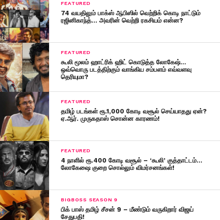
FEATURED
74 வயதிலும் பாக்ஸ் ஆபிஸில் வெற்றிக் கொடி நாட்டும்
ரஜினிகாந்த்… அவரின் வெற்றி ரகசியம் என்ன?
FEATURED
கூலி மூலம் ஹாட்ரிக் ஹிட் கொடுத்த லோகேஷ்…
ஒவ்வொரு படத்திற்கும் வாங்கிய சம்பளம் எவ்வளவு
தெரியுமா?
FEATURED
தமிழ் படங்கள் ரூ.1,000 கோடி வசூல் செய்யாதது ஏன்?
ஏ.ஆர். முருகதாஸ் சொன்ன காரணம்!
FEATURED
4 நாளில் ரூ.400 கோடி வசூல் – ‘கூலி’ குத்தாட்டம்…
லோகேஷை குறை சொல்லும் விமர்சனங்கள்!
BIGBOSS SEASON 9
பிக் பாஸ் தமிழ் சீசன் 9 – மீண்டும் வருகிறார் விஜய்
சேதுபதி!