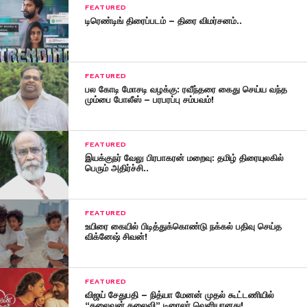
FEATURED
டிரெண்டிங் திரைப்படம் – திரை விமர்சனம்..
FEATURED
பல கோடி மோசடி வழக்கு: ரவீந்தரை கைது செய்ய வந்த
மும்பை போலீஸ் – பரபரப்பு சம்பவம்!
FEATURED
இயக்குநர் வேலு பிரபாகரன் மறைவு: தமிழ் திரையுலகில்
பெரும் அதிர்ச்சி..
FEATURED
உயிரை கையில் பிடித்துக்கொண்டு நக்கல் பதிவு செய்த
விக்னேஷ் சிவன்!
FEATURED
விஜய் சேதுபதி – நித்யா மேனன் முதல் கூட்டணியில்
“தலைவன் தலைவி” டிரைலர் வெளியானது!