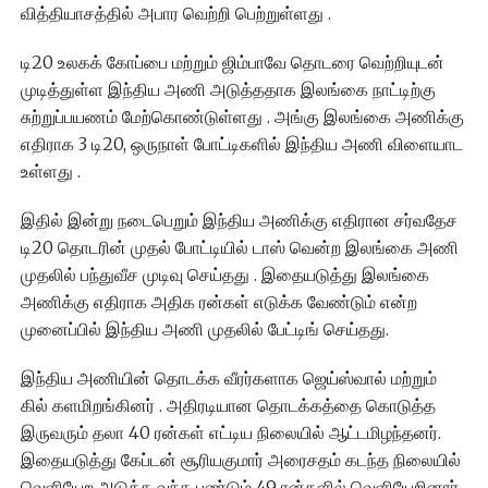
வித்தியாசத்தில் அபார வெற்றி பெற்றுள்ளது .
டி20 உலகக் கோப்பை மற்றும் ஜிம்பாவே தொடரை வெற்றியுடன்
முடித்துள்ள இந்திய அணி அடுத்ததாக இலங்கை நாட்டிற்கு
சுற்றுப்பயணம் மேற்கொண்டுள்ளது . அங்கு இலங்கை அணிக்கு
எதிராக 3 டி20, ஒருநாள் போட்டிகளில் இந்திய அணி விளையாட
உள்ளது .
இதில் இன்று நடைபெறும் இந்திய அணிக்கு எதிரான சர்வதேச
டி20 தொடரின் முதல் போட்டியில் டாஸ் வென்ற இலங்கை அணி
முதலில் பந்துவீச முடிவு செய்தது . இதையடுத்து இலங்கை
அணிக்கு எதிராக அதிக ரன்கள் எடுக்க வேண்டும் என்ற
முனைப்பில் இந்திய அணி முதலில் பேட்டிங் செய்தது.
இந்திய அணியின் தொடக்க வீரர்களாக ஜெய்ஸ்வால் மற்றும்
கில் களமிறங்கினர் . அதிரடியான தொடக்கத்தை கொடுத்த
இருவரும் தலா 40 ரன்கள் எட்டிய நிலையில் ஆட்டமிழந்தனர்.
இதையடுத்து கேப்டன் சூரியகுமார் அரைசதம் கடந்த நிலையில்
வெளியேற அடுத்த வந்த பண்டும் 49 ரன்களில் வெளியேறினார்.