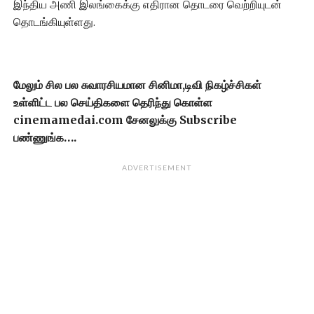
இந்திய அணி இலங்கைக்கு எதிரான தொடரை வெற்றியுடன்
தொடங்கியுள்ளது.
மேலும் சில பல சுவாரசியமான சினிமா,டிவி நிகழ்ச்சிகள்
உள்ளிட்ட பல செய்திகளை தெரிந்து கொள்ள
cinemamedai.com சேனலுக்கு Subscribe
பண்ணுங்க….
ADVERTISEMENT