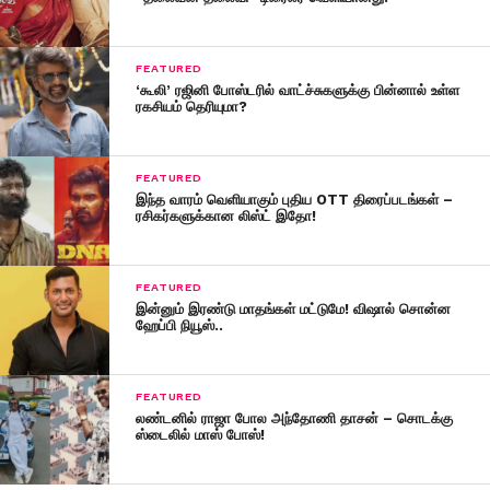
FEATURED
‘கூலி’ ரஜினி போஸ்டரில் வாட்ச்சுகளுக்கு பின்னால் உள்ள
ரகசியம் தெரியுமா?
FEATURED
இந்த வாரம் வெளியாகும் புதிய OTT திரைப்படங்கள் –
ரசிகர்களுக்கான லிஸ்ட் இதோ!
FEATURED
இன்னும் இரண்டு மாதங்கள் மட்டுமே! விஷால் சொன்ன
ஹேப்பி நியூஸ்..
FEATURED
லண்டனில் ராஜா போல அந்தோணி தாசன் – சொடக்கு
ஸ்டைலில் மாஸ் போஸ்!