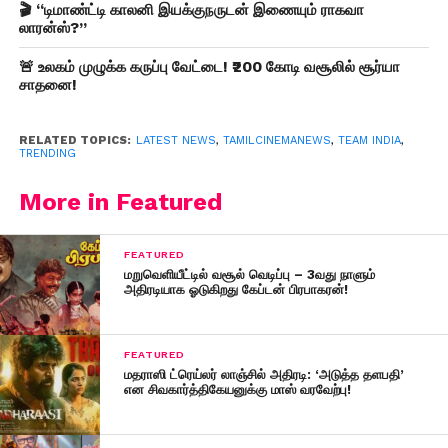
🎬 “டிமாண்ட்டி காலனி இயக்குநருடன் இணையும் ராகவா
லாரன்ஸ்?”
🚨 உலகம் முழுக்க கருப்பு வேட்டை! ₹200 கோடி வசூலில் சூர்யா
சாதனை!
RELATED TOPICS:
LATEST NEWS
,
TAMILCINEMANEWS
,
TEAM INDIA
,
TRENDING
More in Featured
FEATURED
மறுவெளியீட்டில் வசூல் வெடிப்பு – 3வது நாளும்
அதிரடியாக ஓடுகிறது கேப்டன் பிரபாகரன்!
FEATURED
மதராஸி ட்ரெய்லர் லாஞ்சில் அதிரடி: ‘அடுத்த தளபதி’
என சிவகார்த்திகேயனுக்கு மாஸ் வரவேற்பு!