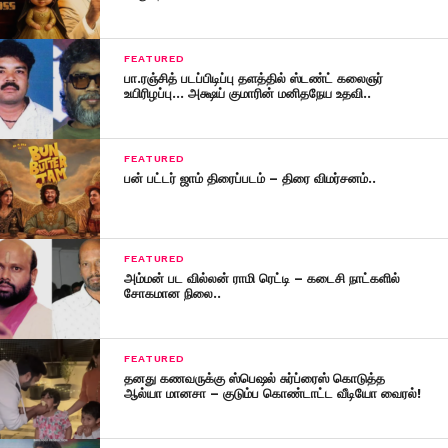
FEATURED
பா.ரஞ்சித் படப்பிடிப்பு தளத்தில் ஸ்டண்ட் கலைஞர்
உயிரிழப்பு… அக்ஷய் குமாரின் மனிதநேய உதவி..
FEATURED
பன் பட்டர் ஜாம் திரைப்படம் – திரை விமர்சனம்..
FEATURED
அம்மன் பட வில்லன் ராமி ரெட்டி – கடைசி நாட்களில்
சோகமான நிலை..
FEATURED
தனது கணவருக்கு ஸ்பெஷல் சுர்ப்ரைஸ் கொடுத்த
ஆல்யா மானசா – குடும்ப கொண்டாட்ட வீடியோ வைரல்!