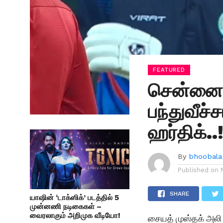
FEATURED
சென்னை 
பந்துவீச்
ஹர்திக்..!
By
bhoobala
Published on
SHARE
யாஷின் ‘டாக்ஸிக்’ படத்தில் 5
முன்னணி நடிகைகள் –
வைரலாகும் அறிமுக வீடியோ!
சையத் முஸ்தக் அல