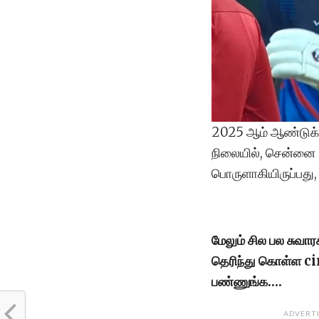
2025 ஆம் ஆண்டுக்கா
நிலையில், சென்னை 
பொருளாகியிருப்பது,
மேலும் சில பல சுவா
தெரிந்து கொள்ள 
பண்ணுங்க….
ADVERT