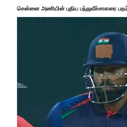
சென்னை அணியின் புதிய பந்துவீச்சாளரை பதம் ப
LATEST