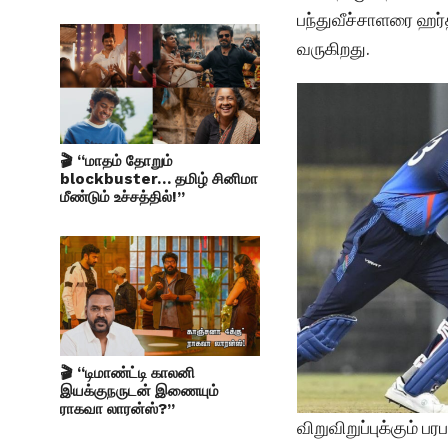
பந்துவீச்சாளரை ஹர்
வருகிறது.
🎬 “மாதம் தோறும்
blockbuster… தமிழ் சினிமா
மீண்டும் உச்சத்தில்!”
🎬 “டிமாண்ட்டி காலனி
இயக்குநருடன் இணையும்
ராகவா லாரன்ஸ்?”
விறுவிறுப்புக்கும் ப