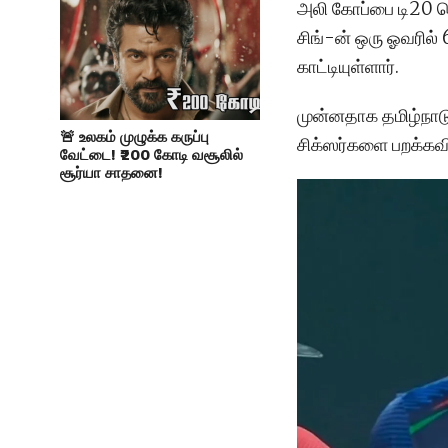
அலி கோப்பை டி20 தொ
சிங்-ன் ஒரு ஓவரில்
காட்டியுள்ளார்.
முன்னதாக தமிழ்நாடு 
🚨 உலகம் முழுக்க கருப்பு
சிக்ஸர்களை பறக்கவ
வேட்டை! ₹200 கோடி வசூலில்
சூர்யா சாதனை!