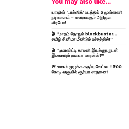
You may also like...
யாஷின் ‘டாக்ஸிக்’ படத்தில் 5 முன்னணி
நடிகைகள் – வைரலாகும் அறிமுக
வீடியோ!
🎬 “மாதம் தோறும் blockbuster…
தமிழ் சினிமா மீண்டும் உச்சத்தில்!”
🎬 “டிமாண்ட்டி காலனி இயக்குநருடன்
இணையும் ராகவா லாரன்ஸ்?”
🚨 உலகம் முழுக்க கருப்பு வேட்டை! ₹200
கோடி வசூலில் சூர்யா சாதனை!