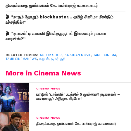
திரைக்கதை ஜாம்பவான் கே. பாக்யராஜ் காலமானார்
🎬 “மாதம் தோறும் blockbuster… தமிழ் சினிமா மீண்டும்
உச்சத்தில்!”
🎬 “டிமாண்ட்டி காலனி இயக்குநருடன் இணையும் ராகவா
லாரன்ஸ்?”
RELATED TOPICS:
ACTOR SOORI
,
KARUDAN MOVIE
,
TAMIL CINEMA
,
TAMILCINEMANEWS
,
கருடன்
,
நடிகர் சூரி
More in Cinema News
CINEMA NEWS
யாஷின் ‘டாக்ஸிக்’ படத்தில் 5 முன்னணி நடிகைகள் –
வைரலாகும் அறிமுக வீடியோ!
CINEMA NEWS
திரைக்கதை ஜாம்பவான் கே. பாக்யராஜ் காலமானார்