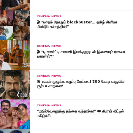
CINEMA NEWS
🎬 “மாதம் தோறும் blockbuster… தமிழ் சினிமா
மீண்டும் உச்சத்தில்!”
CINEMA NEWS
🎬 “டிமாண்ட்டி காலனி இயக்குநருடன் இணையும் ராகவா
லாரன்ஸ்?”
CINEMA NEWS
🚨 உலகம் முழுக்க கருப்பு வேட்டை! ₹200 கோடி வசூலில்
சூர்யா சாதனை!
CINEMA NEWS
“மயில்வேலனுக்கு தங்கை வந்தாச்சு!” ❤️ சீமான் வீட்டில்
மகிழ்ச்சி