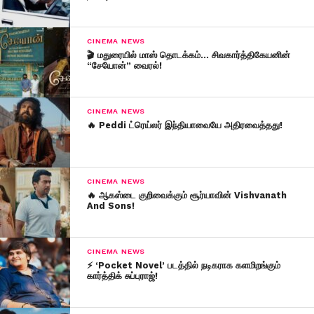
CINEMA NEWS
🎬 மதுரையில் மாஸ் தொடக்கம்… சிவகார்த்திகேயனின்
“சேயோன்” வைரல்!
CINEMA NEWS
🔥 Peddi ட்ரெய்லர் இந்தியாவையே அதிரவைத்தது!
CINEMA NEWS
🔥 ஆகஸ்டை குறிவைக்கும் சூர்யாவின் Vishvanath
And Sons!
CINEMA NEWS
⚡ ‘Pocket Novel’ படத்தில் நடிகராக களமிறங்கும்
கார்த்திக் சுப்புராஜ்!