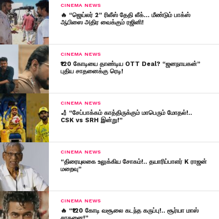
CINEMA NEWS
🔥 “ஜெய்லர் 2” ரிலீஸ் தேதி லீக்… மீண்டும் பாக்ஸ்
ஆபிஸை அதிர வைக்கும் ரஜினி!
CINEMA NEWS
₹120 கோடியை தாண்டிய OTT Deal? “ஜனநாயகன்”
புதிய சாதனைக்கு ரெடி!
CINEMA NEWS
🏏 “சேப்பாக்கம் காத்திருக்கும் மாபெரும் மோதல்!..
CSK vs SRH இன்று!”
CINEMA NEWS
“திரையுலகை உலுக்கிய சோகம்!.. தயாரிப்பாளர் K ராஜன்
மறைவு”
CINEMA NEWS
🔥 “₹120 கோடி வசூலை கடந்த கருப்பு!.. சூர்யா மாஸ்
சாதனை!”