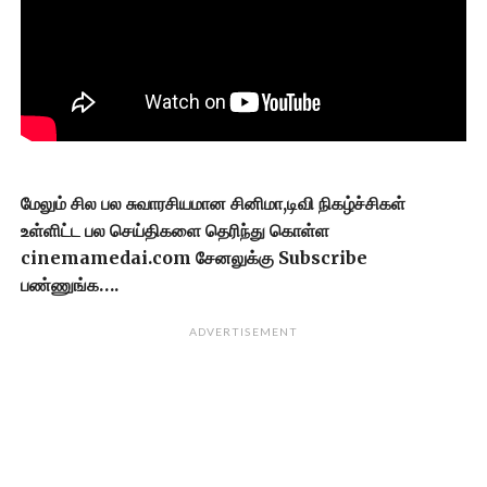
மேலும் சில பல சுவாரசியமான சினிமா,டிவி நிகழ்ச்சிகள்
உள்ளிட்ட பல செய்திகளை தெரிந்து கொள்ள
cinemamedai.com சேனலுக்கு Subscribe
பண்ணுங்க….
ADVERTISEMENT