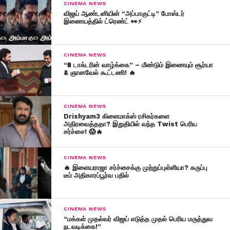
CINEMA NEWS
விஜய் ஆண்டனியின் “அப்பாகுட்டி” போஸ்டர்
இணையத்தில் ட்ரெண்ட் 👀⚡
CINEMA NEWS
“₹5 டாக்டரின் வாழ்க்கை” – மீண்டும் இணையும் சூர்யா
& ஞானவேல் கூட்டணி! 🔥
CINEMA NEWS
Drishyam3 கிளைமாக்ஸ் ரசிகர்களை
அதிரவைத்ததா? இறுதியில் வந்த Twist பெரிய
சர்ச்சை! 😱🔥
CINEMA NEWS
🔥 இளையராஜா சர்ச்சைக்கு முற்றுப்புள்ளியா? கருப்பு
டீம் அதிகாரப்பூர்வ பதில்
CINEMA NEWS
“மக்கள் முதல்வர் விஜய் எடுத்த முதல் பெரிய மருத்துவ
நடவடிக்கை!”