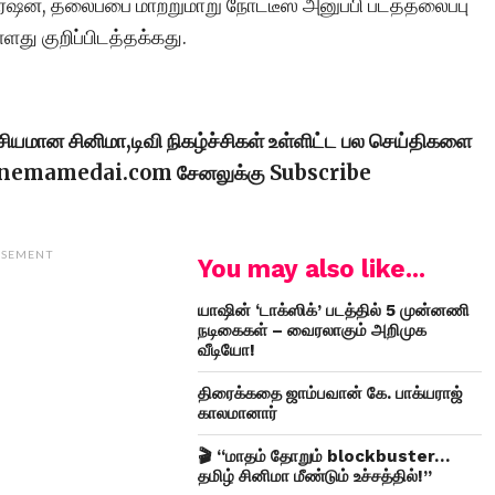
ரேஷன், தலைப்பை மாற்றுமாறு நோட்டீஸ் அனுப்பி படத்தலைப்பு
ள்ளது குறிப்பிடத்தக்கது.
ரசியமான சினிமா,டிவி நிகழ்ச்சிகள் உள்ளிட்ட பல செய்திகளை
cinemamedai.com சேனலுக்கு Subscribe
ISEMENT
You may also like...
யாஷின் ‘டாக்ஸிக்’ படத்தில் 5 முன்னணி
நடிகைகள் – வைரலாகும் அறிமுக
வீடியோ!
திரைக்கதை ஜாம்பவான் கே. பாக்யராஜ்
காலமானார்
🎬 “மாதம் தோறும் blockbuster…
தமிழ் சினிமா மீண்டும் உச்சத்தில்!”