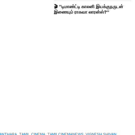
🎬 “டிமாண்ட்டி காலனி இயக்குநருடன்
இணையும் ராகவா லாரன்ஸ்?”
ANTHARA
,
TAMIL CINEMA
,
TAMILCINEMANEWS
,
VIGNESH SHIVAN
,