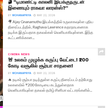
🎬 “டிமாண்ட்டி காலனி இயக்குநருடன்
இணையும் ராகவா லாரன்ஸ்?”
BY
MOHANAPRIYA
MAY 22, 2026
🎥 Ajay Gnanamuthu இயக்கத்தில் உருவாகவுள்ள புதிய
திரைப்படத்தில், Raghava Lawrence கதாநாயகனாக
நடிக்க இருப்பதாக தகவல்கள் வெளியாகியுள்ளன. இந்த
கூட்டணிக்கான...
CINEMA NEWS
🚨 உலகம் முழுக்க கருப்பு வேட்டை! ₹200
கோடி வசூலில் சூர்யா சாதனை!
BY
MOHANAPRIYA
MAY 22, 2026
🔥 நடிகர் சூர்யா நடித்துள்ள கருப்பு திரைப்படம் தற்போது
உலகளவில் ₹200 கோடியை கடந்துள்ளதாக
வெளியாகியுள்ள தகவல் தமிழ் சினிமா வட்டாரங்களில்...