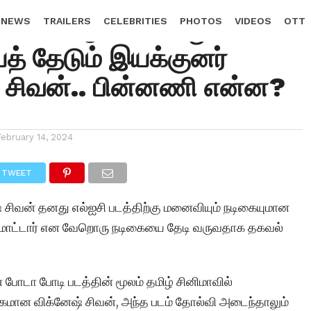
ா செட் ஆகல.. வேறு
 NEWS
TRAILERS
CELEBRITIES
PHOTOS
VIDEOS
OTT
் தேடும் இயக்குனர்
 சிவன்.. பின்னணி என்ன?
February 14, 2024
TWEET
 சிவன் தனது எல்ஐசி படத்திற்கு மனைவியும் நடிகையுமான
மாட்டார் என வேறொரு நடிகையை தேடி வருவதாக தகவல்
ோடா போடி படத்தின் மூலம் தமிழ் சினிமாவில்
மான விக்னேஷ் சிவன், அந்த படம் தோல்வி அடைந்தாலும்