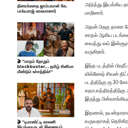
அடுத்து இயக்கிய நா
திரைக்கதை ஜாம்பவான் கே.
பாக்யராஜ் காலமானார்
மாறினார்.
அதன் பிறகு தானா சே
காதல் ஆகிய படங்கள
வைத்து லவ் இன்சூரன
வருகிறார்.
🎬 “மாதம் தோறும்
இந்த படத்தில் பிர
blockbuster… தமிழ் சினிமா
மீண்டும் உச்சத்தில்!”
விக்னேஷ் சிவன் திட
படத்திற்கு ரூ.10 கோ
கதாபாத்திரத்திற்கு 
இருந்து பின்வாங்கிய
இதனால், நயன்தாராவ
வருவதாகத் தெரிகிற
🎬 “டிமாண்ட்டி காலனி
இயக்குநருடன் இணையும்