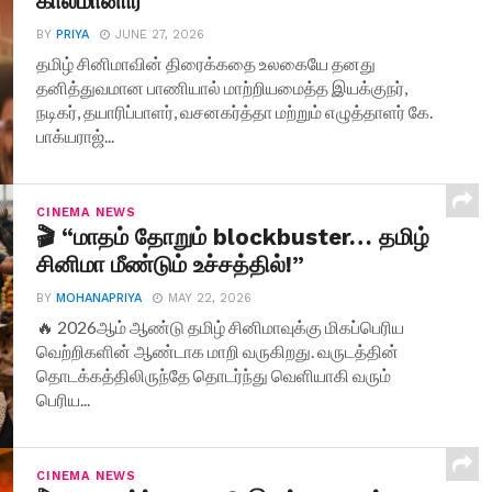
காலமானார்
BY
PRIYA
JUNE 27, 2026
தமிழ் சினிமாவின் திரைக்கதை உலகையே தனது
தனித்துவமான பாணியால் மாற்றியமைத்த இயக்குநர்,
நடிகர், தயாரிப்பாளர், வசனகர்த்தா மற்றும் எழுத்தாளர் கே.
பாக்யராஜ்...
CINEMA NEWS
🎬 “மாதம் தோறும் blockbuster… தமிழ்
சினிமா மீண்டும் உச்சத்தில்!”
BY
MOHANAPRIYA
MAY 22, 2026
🔥 2026ஆம் ஆண்டு தமிழ் சினிமாவுக்கு மிகப்பெரிய
வெற்றிகளின் ஆண்டாக மாறி வருகிறது. வருடத்தின்
தொடக்கத்திலிருந்தே தொடர்ந்து வெளியாகி வரும்
பெரிய...
CINEMA NEWS