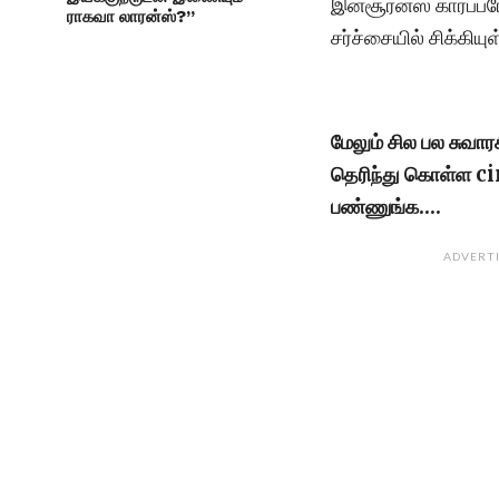
இன்சூரன்ஸ் கார்ப்ப
ராகவா லாரன்ஸ்?”
சர்ச்சையில் சிக்கியு
மேலும் சில பல சுவா
தெரிந்து கொள்ள 
பண்ணுங்க….
ADVERT