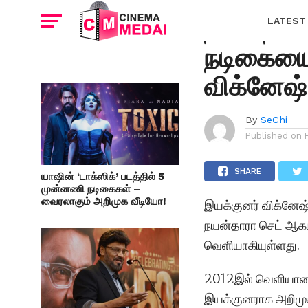
CINEMA NEWS
நயன்தார
LATEST
நடிகையைத
விக்னேஷ்
By
SeChi
Published on
SHARE
யாஷின் ‘டாக்ஸிக்’ படத்தில் 5
முன்னணி நடிகைகள் –
வைரலாகும் அறிமுக வீடியோ!
இயக்குனர் விக்னேஷ்
நயன்தாரா செட் ஆக
வெளியாகியுள்ளது.
2012இல் வெளியான ப
இயக்குனராக அறிமுக