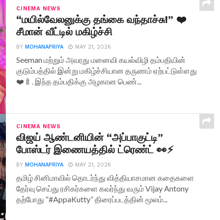
CINEMA NEWS
“மயில்வேலனுக்கு தங்கை வந்தாச்சு!” ❤️
சீமான் வீட்டில் மகிழ்ச்சி
BY
MOHANAPRIYA
MAY 21, 2026
Seeman மற்றும் அவரது மனைவி கயல்விழி தம்பதியின்
குடும்பத்தில் இன்று மகிழ்ச்சியான தருணம் ஏற்பட்டுள்ளது
❤️🍼. இந்த தம்பதிக்கு அழகான பெண்...
CINEMA NEWS
விஜய் ஆண்டனியின் “அப்பாகுட்டி”
போஸ்டர் இணையத்தில் ட்ரெண்ட் 👀⚡
BY
MOHANAPRIYA
MAY 21, 2026
தமிழ் சினிமாவில் தொடர்ந்து வித்தியாசமான கதைகளை
தேர்வு செய்து ரசிகர்களை கவர்ந்து வரும் Vijay Antony
தற்போது “#AppaKutty” திரைப்படத்தின் மூலம்...