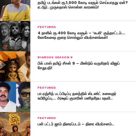
தமிழ் படங்கள் ரூ.1,000 கோடி வசூல் செய்யாதது ஏன்?
ஏ.ஆர். முருகதாஸ் சொன்ன காரணம்!
FEATURED
4 நாளில் ரூ.400 கோடி வசூல் – ‘கூலி’ குத்தாட்டம்…
லோகேஷை குறை சொல்லும் விமர்சனங்கள்!
BIGBOSS SEASON 9
பிக் பாஸ் தமிழ் சீசன் 9 – மீண்டும் வருகிறார் விஜய்
சேதுபதி!
FEATURED
பா.ரஞ்சித் படப்பிடிப்பு தளத்தில் ஸ்டண்ட் கலைஞர்
உயிரிழப்பு… அக்ஷய் குமாரின் மனிதநேய உதவி..
FEATURED
பன் பட்டர் ஜாம் திரைப்படம் – திரை விமர்சனம்..