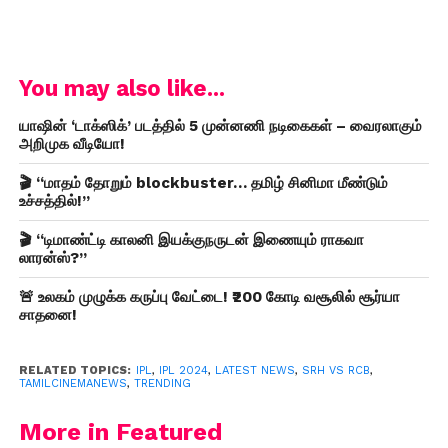
You may also like...
யாஷின் ‘டாக்ஸிக்’ படத்தில் 5 முன்னணி நடிகைகள் – வைரலாகும்
அறிமுக வீடியோ!
🎬 “மாதம் தோறும் blockbuster… தமிழ் சினிமா மீண்டும்
உச்சத்தில்!”
🎬 “டிமாண்ட்டி காலனி இயக்குநருடன் இணையும் ராகவா
லாரன்ஸ்?”
🚨 உலகம் முழுக்க கருப்பு வேட்டை! ₹200 கோடி வசூலில் சூர்யா
சாதனை!
RELATED TOPICS:
IPL
,
IPL 2024
,
LATEST NEWS
,
SRH VS RCB
,
TAMILCINEMANEWS
,
TRENDING
More in Featured