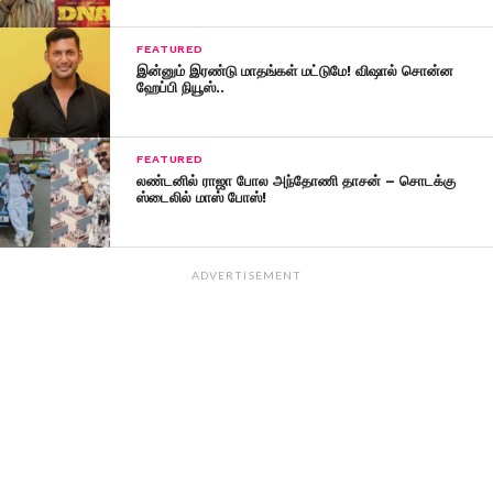
FEATURED
இன்னும் இரண்டு மாதங்கள் மட்டுமே! விஷால் சொன்ன
ஹேப்பி நியூஸ்..
FEATURED
லண்டனில் ராஜா போல அந்தோணி தாசன் – சொடக்கு
ஸ்டைலில் மாஸ் போஸ்!
ADVERTISEMENT