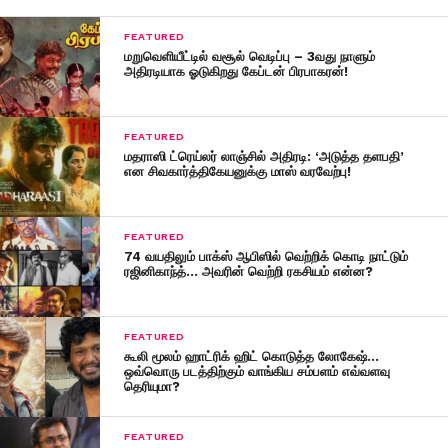
FEATURED
மறுவெளியீட்டில் வசூல் வெடிப்பு – 3வது நாளும்
அதிரடியாக ஓடுகிறது கேப்டன் பிரபாகரன்!
FEATURED
மதராஸி ட்ரெய்லர் லாஞ்சில் அதிரடி: ‘அடுத்த தளபதி’
என சிவகார்த்திகேயனுக்கு மாஸ் வரவேற்பு!
FEATURED
74 வயதிலும் பாக்ஸ் ஆபிஸில் வெற்றிக் கொடி நாட்டும்
ரஜினிகாந்த்… அவரின் வெற்றி ரகசியம் என்ன?
FEATURED
கூலி மூலம் ஹாட்ரிக் ஹிட் கொடுத்த லோகேஷ்…
ஒவ்வொரு படத்திற்கும் வாங்கிய சம்பளம் எவ்வளவு
தெரியுமா?
FEATURED