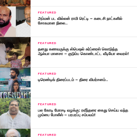
FEATURED
அம்மன் பட வில்லன் ராமி ரெட்டி – கடைசி நாட்களில்
சோகமான நிலை..
FEATURED
தனது கணவருக்கு ஸ்பெஷல் சுர்ப்ரைஸ் கொடுத்த
ஆல்யா மானசா – குடும்ப கொண்டாட்ட வீடியோ வைரல்!
FEATURED
டிரெண்டிங் திரைப்படம் – திரை விமர்சனம்..
FEATURED
பல கோடி மோசடி வழக்கு: ரவீந்தரை கைது செய்ய வந்த
மும்பை போலீஸ் – பரபரப்பு சம்பவம்!
FEATURED