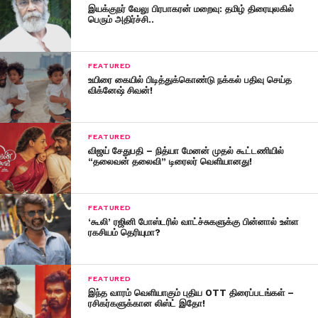
இயக்குநர் வேலு பிரபாகரன் மறைவு: தமிழ் திரையுலகில்
பெரும் அதிர்ச்சி..
FEATURED
உயிரை கையில் பிடித்துக்கொண்டு நக்கல் பதிவு செய்த
விக்னேஷ் சிவன்!
FEATURED
விஜய் சேதுபதி – நித்யா மேனன் முதல் கூட்டணியில்
“தலைவன் தலைவி” டிரைலர் வெளியானது!
FEATURED
‘கூலி’ ரஜினி போஸ்டரில் வாட்ச்சுகளுக்கு பின்னால் உள்ள
ரகசியம் தெரியுமா?
FEATURED
இந்த வாரம் வெளியாகும் புதிய OTT திரைப்படங்கள் –
ரசிகர்களுக்கான லிஸ்ட் இதோ!