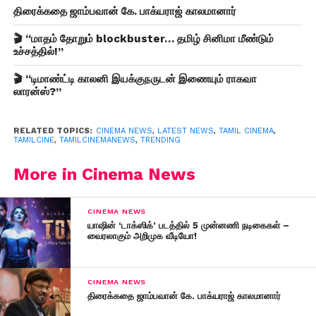
திரைக்கதை ஜாம்பவான் கே. பாக்யராஜ் காலமானார்
🎬 “மாதம் தோறும் blockbuster… தமிழ் சினிமா மீண்டும்
உச்சத்தில்!”
🎬 “டிமாண்ட்டி காலனி இயக்குநருடன் இணையும் ராகவா
லாரன்ஸ்?”
RELATED TOPICS:
CINEMA NEWS
,
LATEST NEWS
,
TAMIL CINEMA
,
TAMILCINE
,
TAMILCINEMANEWS
,
TRENDING
More in Cinema News
CINEMA NEWS
யாஷின் ‘டாக்ஸிக்’ படத்தில் 5 முன்னணி நடிகைகள் –
வைரலாகும் அறிமுக வீடியோ!
CINEMA NEWS
திரைக்கதை ஜாம்பவான் கே. பாக்யராஜ் காலமானார்