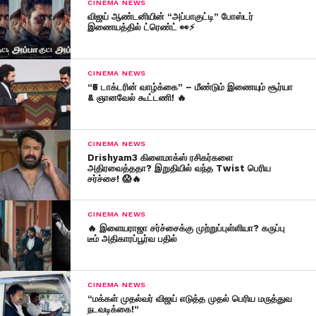
CINEMA NEWS
விஜய் ஆண்டனியின் “அப்பாகுட்டி” போஸ்டர்
இணையத்தில் ட்ரெண்ட் 👀⚡
CINEMA NEWS
“₹5 டாக்டரின் வாழ்க்கை” – மீண்டும் இணையும் சூர்யா
& ஞானவேல் கூட்டணி! 🔥
CINEMA NEWS
Drishyam3 கிளைமாக்ஸ் ரசிகர்களை
அதிரவைத்ததா? இறுதியில் வந்த Twist பெரிய
சர்ச்சை! 😱🔥
CINEMA NEWS
🔥 இளையராஜா சர்ச்சைக்கு முற்றுப்புள்ளியா? கருப்பு
டீம் அதிகாரப்பூர்வ பதில்
CINEMA NEWS
“மக்கள் முதல்வர் விஜய் எடுத்த முதல் பெரிய மருத்துவ
நடவடிக்கை!”