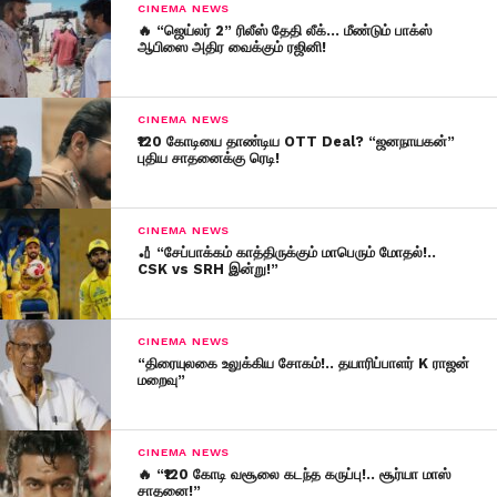
CINEMA NEWS
🔥 “ஜெய்லர் 2” ரிலீஸ் தேதி லீக்… மீண்டும் பாக்ஸ்
ஆபிஸை அதிர வைக்கும் ரஜினி!
CINEMA NEWS
₹120 கோடியை தாண்டிய OTT Deal? “ஜனநாயகன்”
புதிய சாதனைக்கு ரெடி!
CINEMA NEWS
🏏 “சேப்பாக்கம் காத்திருக்கும் மாபெரும் மோதல்!..
CSK vs SRH இன்று!”
CINEMA NEWS
“திரையுலகை உலுக்கிய சோகம்!.. தயாரிப்பாளர் K ராஜன்
மறைவு”
CINEMA NEWS
🔥 “₹120 கோடி வசூலை கடந்த கருப்பு!.. சூர்யா மாஸ்
சாதனை!”