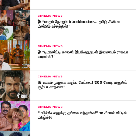
CINEMA NEWS
🎬 “மாதம் தோறும் blockbuster… தமிழ் சினிமா
மீண்டும் உச்சத்தில்!”
CINEMA NEWS
🎬 “டிமாண்ட்டி காலனி இயக்குநருடன் இணையும் ராகவா
லாரன்ஸ்?”
CINEMA NEWS
🚨 உலகம் முழுக்க கருப்பு வேட்டை! ₹200 கோடி வசூலில்
சூர்யா சாதனை!
CINEMA NEWS
“மயில்வேலனுக்கு தங்கை வந்தாச்சு!” ❤️ சீமான் வீட்டில்
மகிழ்ச்சி