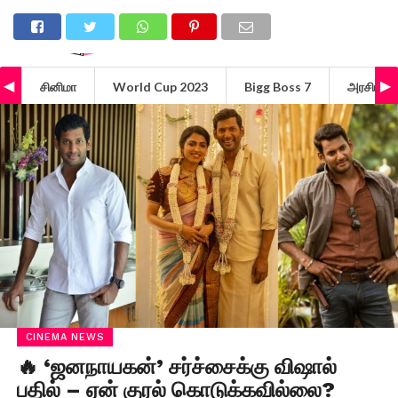
சினிமா
World Cup 2023
Bigg Boss 7
அரசியல்
CINEMA NEWS
🔥 ‘ஜனநாயகன்’ சர்ச்சைக்கு விஷால்
பதில் – ஏன் குரல் கொடுக்கவில்லை?