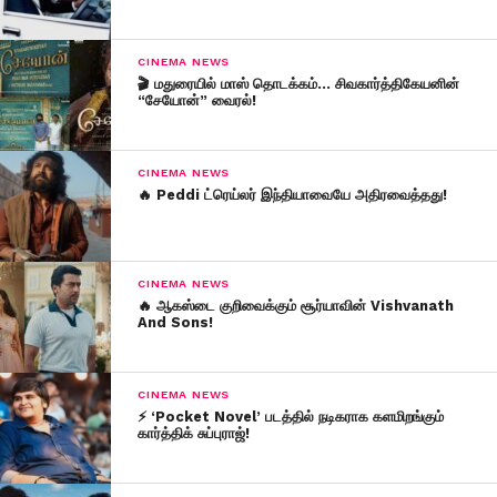
CINEMA NEWS
🎬 மதுரையில் மாஸ் தொடக்கம்… சிவகார்த்திகேயனின்
“சேயோன்” வைரல்!
CINEMA NEWS
🔥 Peddi ட்ரெய்லர் இந்தியாவையே அதிரவைத்தது!
CINEMA NEWS
🔥 ஆகஸ்டை குறிவைக்கும் சூர்யாவின் Vishvanath
And Sons!
CINEMA NEWS
⚡ ‘Pocket Novel’ படத்தில் நடிகராக களமிறங்கும்
கார்த்திக் சுப்புராஜ்!