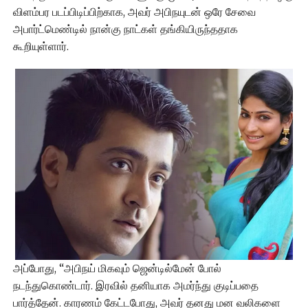
விளம்பர படப்பிடிப்பிற்காக, அவர் அபிநயுடன் ஒரே சேவை
அபார்ட்மெண்டில் நான்கு நாட்கள் தங்கியிருந்ததாக
கூறியுள்ளார்.
அப்போது, “அபிநய் மிகவும் ஜென்டில்மேன் போல்
நடந்துகொண்டார். இரவில் தனியாக அமர்ந்து குடிப்பதை
பார்த்தேன். காரணம் கேட்டபோது, அவர் தனது மன வலிகளை