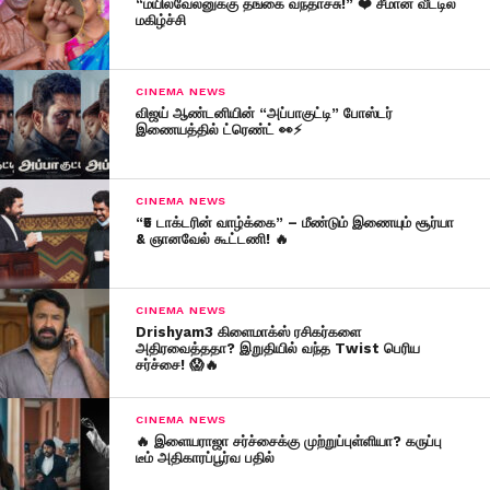
“மயில்வேலனுக்கு தங்கை வந்தாச்சு!” ❤️ சீமான் வீட்டில்
மகிழ்ச்சி
CINEMA NEWS
விஜய் ஆண்டனியின் “அப்பாகுட்டி” போஸ்டர்
இணையத்தில் ட்ரெண்ட் 👀⚡
CINEMA NEWS
“₹5 டாக்டரின் வாழ்க்கை” – மீண்டும் இணையும் சூர்யா
& ஞானவேல் கூட்டணி! 🔥
CINEMA NEWS
Drishyam3 கிளைமாக்ஸ் ரசிகர்களை
அதிரவைத்ததா? இறுதியில் வந்த Twist பெரிய
சர்ச்சை! 😱🔥
CINEMA NEWS
🔥 இளையராஜா சர்ச்சைக்கு முற்றுப்புள்ளியா? கருப்பு
டீம் அதிகாரப்பூர்வ பதில்