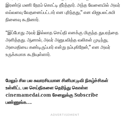
இரண்டு மணி நேரம் கொட்டி தீர்த்தார். அந்த வேளையில் அவர்
எவ்வளவு வேதனைப்பட்டார் என புரிந்தது,” என விஜயலட்சுமி
நினைவு கூறினார்.
“இப்போது அவர் இல்லாத செய்தி எனக்கு மிகுந்த துயரத்தை
அளித்தது. ஆனால், அவர் அனுபவித்த வலிகள் முடிந்து,
அமைதியை கண்டிருப்பார் என்று நம்புகிறேன்,” என அவர்
உருக்கமாக கூறியுள்ளார்.
மேலும் சில பல சுவாரசியமான சினிமா,டிவி நிகழ்ச்சிகள்
உள்ளிட்ட பல செய்திகளை தெரிந்து கொள்ள
cinemamedai.com சேனலுக்கு Subscribe
பண்ணுங்க….
ADVERTISEMENT