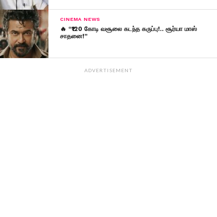
CINEMA NEWS
🔥 “₹120 கோடி வசூலை கடந்த கருப்பு!.. சூர்யா மாஸ்
சாதனை!”
ADVERTISEMENT