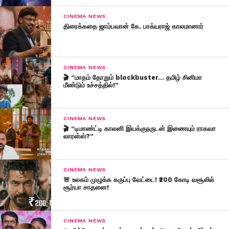
CINEMA NEWS
திரைக்கதை ஜாம்பவான் கே. பாக்யராஜ் காலமானார்
CINEMA NEWS
🎬 “மாதம் தோறும் blockbuster… தமிழ் சினிமா
மீண்டும் உச்சத்தில்!”
CINEMA NEWS
🎬 “டிமாண்ட்டி காலனி இயக்குநருடன் இணையும் ராகவா
லாரன்ஸ்?”
CINEMA NEWS
🚨 உலகம் முழுக்க கருப்பு வேட்டை! ₹200 கோடி வசூலில்
சூர்யா சாதனை!
CINEMA NEWS