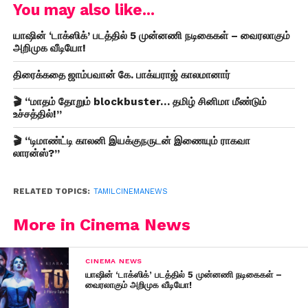
You may also like...
யாஷின் ‘டாக்ஸிக்’ படத்தில் 5 முன்னணி நடிகைகள் – வைரலாகும்
அறிமுக வீடியோ!
திரைக்கதை ஜாம்பவான் கே. பாக்யராஜ் காலமானார்
🎬 “மாதம் தோறும் blockbuster… தமிழ் சினிமா மீண்டும்
உச்சத்தில்!”
🎬 “டிமாண்ட்டி காலனி இயக்குநருடன் இணையும் ராகவா
லாரன்ஸ்?”
RELATED TOPICS:
TAMILCINEMANEWS
More in Cinema News
CINEMA NEWS
யாஷின் ‘டாக்ஸிக்’ படத்தில் 5 முன்னணி நடிகைகள் –
வைரலாகும் அறிமுக வீடியோ!