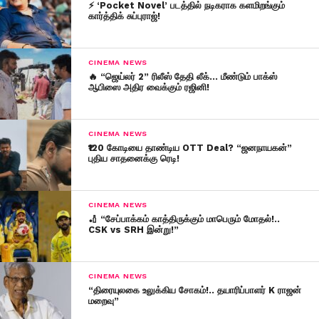
⚡ ‘Pocket Novel’ படத்தில் நடிகராக களமிறங்கும்
கார்த்திக் சுப்புராஜ்!
CINEMA NEWS
🔥 “ஜெய்லர் 2” ரிலீஸ் தேதி லீக்… மீண்டும் பாக்ஸ்
ஆபிஸை அதிர வைக்கும் ரஜினி!
CINEMA NEWS
₹120 கோடியை தாண்டிய OTT Deal? “ஜனநாயகன்”
புதிய சாதனைக்கு ரெடி!
CINEMA NEWS
🏏 “சேப்பாக்கம் காத்திருக்கும் மாபெரும் மோதல்!..
CSK vs SRH இன்று!”
CINEMA NEWS
“திரையுலகை உலுக்கிய சோகம்!.. தயாரிப்பாளர் K ராஜன்
மறைவு”