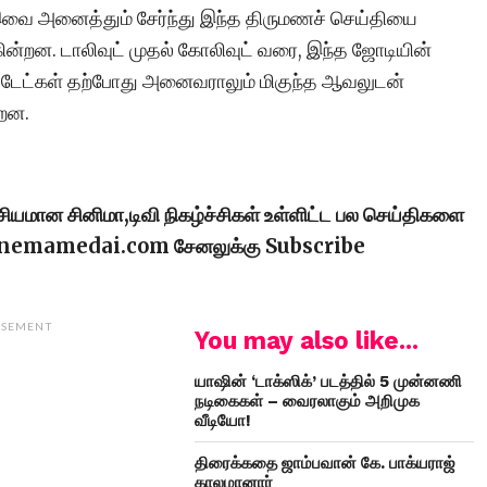
ை அனைத்தும் சேர்ந்து இந்த திருமணச் செய்தியை
ுகின்றன. டாலிவுட் முதல் கோலிவுட் வரை, இந்த ஜோடியின்
ப்டேட்கள் தற்போது அனைவராலும் மிகுந்த ஆவலுடன்
்றன.
ரசியமான சினிமா,டிவி நிகழ்ச்சிகள் உள்ளிட்ட பல செய்திகளை
cinemamedai.com சேனலுக்கு Subscribe
ISEMENT
You may also like...
யாஷின் ‘டாக்ஸிக்’ படத்தில் 5 முன்னணி
நடிகைகள் – வைரலாகும் அறிமுக
வீடியோ!
திரைக்கதை ஜாம்பவான் கே. பாக்யராஜ்
காலமானார்