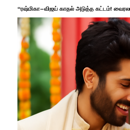
“ரஷ்மிகா–விஜய் காதல் அடுத்த கட்டம்! வைரல
LATEST