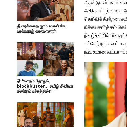
ஆண்டுகள் பலமாக எத
அதிகாரப்பூர்வமாக 
தெரிவிக்கின்றன. சம
திரைக்கதை ஜாம்பவான் கே.
நிச்சயதார்த்தம் செ
பாக்யராஜ் காலமானார்
நிகழ்ச்சியில் மிகவு
பங்கேற்றதாகவும் கூ
நம்பகமான வட்டாரங்
🎬 “மாதம் தோறும்
blockbuster… தமிழ் சினிமா
மீண்டும் உச்சத்தில்!”