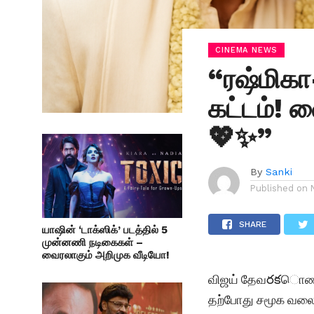
CINEMA NEWS
“ரஷ்மிகா
கட்டம்! 
💖✨”
By
Sanki
Published on
SHARE
யாஷின் ‘டாக்ஸிக்’ படத்தில் 5
முன்னணி நடிகைகள் –
வைரலாகும் அறிமுக வீடியோ!
விஜய் தேவరకொண்டா 
தற்போது சமூக வலைதள