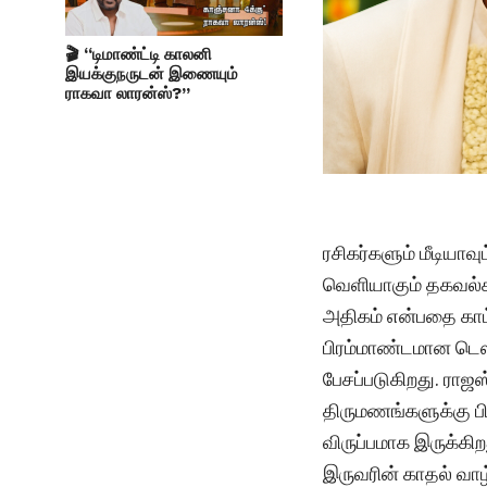
🎬 “டிமாண்ட்டி காலனி
இயக்குநருடன் இணையும்
ராகவா லாரன்ஸ்?”
ரசிகர்களும் மீடியாவ
வெளியாகும் தகவல்கள
அதிகம் என்பதை காட
பிரம்மாண்டமான டெஸ்
பேசப்படுகிறது. ர
திருமணங்களுக்கு 
விருப்பமாக இருக்க
இருவரின் காதல் வாழ