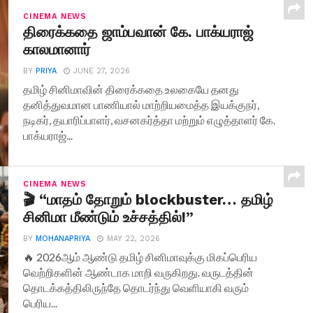
CINEMA NEWS
திரைக்கதை ஜாம்பவான் கே. பாக்யராஜ்
காலமானார்
BY
PRIYA
JUNE 27, 2026
தமிழ் சினிமாவின் திரைக்கதை உலகையே தனது
தனித்துவமான பாணியால் மாற்றியமைத்த இயக்குநர்,
நடிகர், தயாரிப்பாளர், வசனகர்த்தா மற்றும் எழுத்தாளர் கே.
பாக்யராஜ்...
CINEMA NEWS
🎬 “மாதம் தோறும் blockbuster… தமிழ்
சினிமா மீண்டும் உச்சத்தில்!”
BY
MOHANAPRIYA
MAY 22, 2026
🔥 2026ஆம் ஆண்டு தமிழ் சினிமாவுக்கு மிகப்பெரிய
வெற்றிகளின் ஆண்டாக மாறி வருகிறது. வருடத்தின்
தொடக்கத்திலிருந்தே தொடர்ந்து வெளியாகி வரும்
பெரிய...