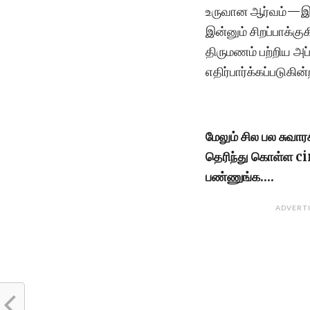
உருவான ஆர்வம்—இவ
இன்னும் சிறப்பாக்க
திருமணம் பற்றிய அ
எதிர்பார்க்கப்படுகின
மேலும் சில பல சுவா
தெரிந்து கொள்ள 
பண்ணுங்க….
ADVERT