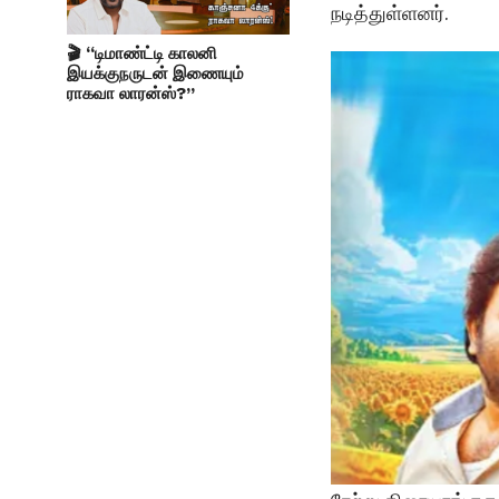
நடித்துள்ளனர்.
🎬 “டிமாண்ட்டி காலனி
இயக்குநருடன் இணையும்
ராகவா லாரன்ஸ்?”