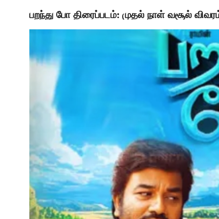
பறந்து போ திரைப்படம்: முதல் நாள் வசூல் விவ
LATEST