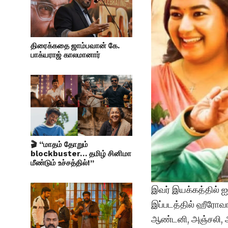
திரைக்கதை ஜாம்பவான் கே.
பாக்யராஜ் காலமானார்
🎬 “மாதம் தோறும்
blockbuster… தமிழ் சினிமா
மீண்டும் உச்சத்தில்!”
இவர் இயக்கத்தில் ஐ
இப்படத்தில் ஹீரோவாக
ஆண்டனி, அஞ்சலி, அஜ