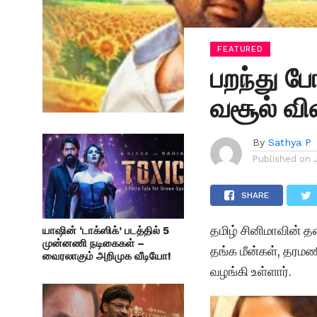
FEATURED
பறந்து போ
வசூல் வி
By
Sathya P
Published on
SHARE
தமிழ் சினிமாவின் தல
யாஷின் ‘டாக்ஸிக்’ படத்தில் 5
முன்னணி நடிகைகள் –
தங்க மீன்கள், தரமணி
வைரலாகும் அறிமுக வீடியோ!
வழங்கி உள்ளார்.