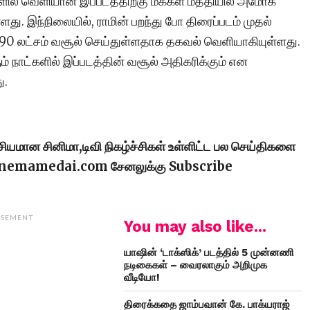
ளில் வெளியான இப்படத்திற்கு மக்கள் மத்தியில் அமோக
ளது. இந்நிலையில், ராமின் பறந்து போ திரைப்படம் முதல்
 90 லட்சம் வசூல் செய்துள்ளதாக தகவல் வெளியாகியுள்ளது.
ம் நாட்களில் இப்படத்தின் வசூல் அதிகரிக்கும் என
ு.
ரசியமான சினிமா,டிவி நிகழ்ச்சிகள் உள்ளிட்ட பல செய்திகளை
cinemamedai.com சேனலுக்கு Subscribe
ISEMENT
You may also like...
யாஷின் ‘டாக்ஸிக்’ படத்தில் 5 முன்னணி
நடிகைகள் – வைரலாகும் அறிமுக
வீடியோ!
திரைக்கதை ஜாம்பவான் கே. பாக்யராஜ்