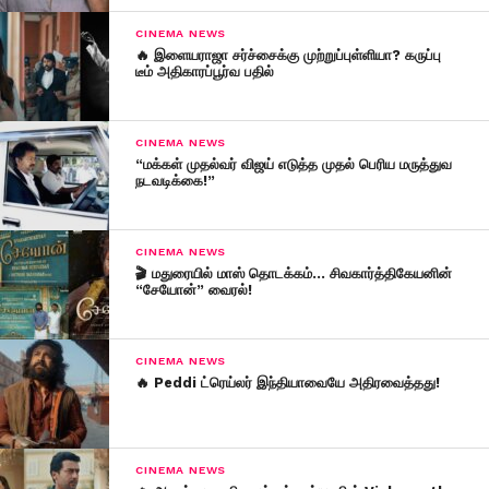
CINEMA NEWS
🔥 இளையராஜா சர்ச்சைக்கு முற்றுப்புள்ளியா? கருப்பு
டீம் அதிகாரப்பூர்வ பதில்
CINEMA NEWS
“மக்கள் முதல்வர் விஜய் எடுத்த முதல் பெரிய மருத்துவ
நடவடிக்கை!”
CINEMA NEWS
🎬 மதுரையில் மாஸ் தொடக்கம்… சிவகார்த்திகேயனின்
“சேயோன்” வைரல்!
CINEMA NEWS
🔥 Peddi ட்ரெய்லர் இந்தியாவையே அதிரவைத்தது!
CINEMA NEWS