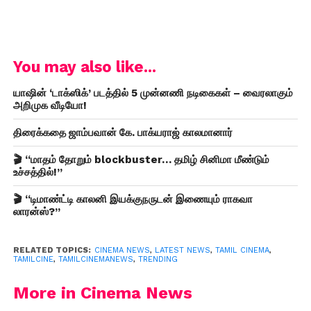
You may also like...
யாஷின் ‘டாக்ஸிக்’ படத்தில் 5 முன்னணி நடிகைகள் – வைரலாகும்
அறிமுக வீடியோ!
திரைக்கதை ஜாம்பவான் கே. பாக்யராஜ் காலமானார்
🎬 “மாதம் தோறும் blockbuster… தமிழ் சினிமா மீண்டும்
உச்சத்தில்!”
🎬 “டிமாண்ட்டி காலனி இயக்குநருடன் இணையும் ராகவா
லாரன்ஸ்?”
RELATED TOPICS:
CINEMA NEWS
,
LATEST NEWS
,
TAMIL CINEMA
,
TAMILCINE
,
TAMILCINEMANEWS
,
TRENDING
More in Cinema News