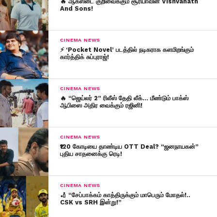
🔥 ஆகஸ்டை குறிவைக்கும் சூர்யாவின் Vishvanath
And Sons!
CINEMA NEWS
⚡ ‘Pocket Novel’ படத்தில் நடிகராக களமிறங்கும்
கார்த்திக் சுப்புராஜ்!
CINEMA NEWS
🔥 “ஜெய்லர் 2” ரிலீஸ் தேதி லீக்… மீண்டும் பாக்ஸ்
ஆபிஸை அதிர வைக்கும் ரஜினி!
CINEMA NEWS
₹120 கோடியை தாண்டிய OTT Deal? “ஜனநாயகன்”
புதிய சாதனைக்கு ரெடி!
CINEMA NEWS
🏏 “சேப்பாக்கம் காத்திருக்கும் மாபெரும் மோதல்!..
CSK vs SRH இன்று!”