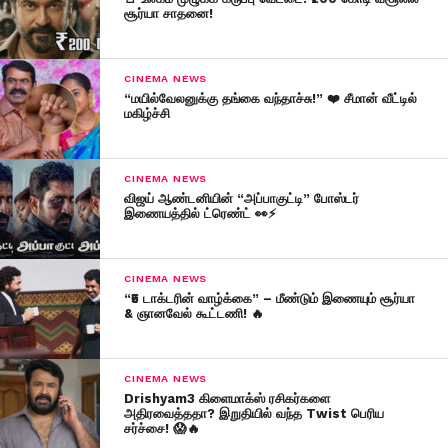
சூர்யா சாதனை!
CINEMA NEWS
“மயில்வேலனுக்கு தங்கை வந்தாச்சு!” ❤️ சீமான் வீட்டில்
மகிழ்ச்சி
CINEMA NEWS
விஜய் ஆண்டனியின் “அப்பாகுட்டி” போஸ்டர்
இணையத்தில் ட்ரெண்ட் 👀⚡
CINEMA NEWS
“₹5 டாக்டரின் வாழ்க்கை” – மீண்டும் இணையும் சூர்யா
& ஞானவேல் கூட்டணி! 🔥
CINEMA NEWS
Drishyam3 கிளைமாக்ஸ் ரசிகர்களை
அதிரவைத்ததா? இறுதியில் வந்த Twist பெரிய
சர்ச்சை! 😱🔥