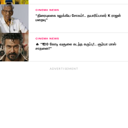
CINEMA NEWS
“திரையுலகை உலுக்கிய சோகம்!.. தயாரிப்பாளர் K ராஜன்
மறைவு”
CINEMA NEWS
🔥 “₹120 கோடி வசூலை கடந்த கருப்பு!.. சூர்யா மாஸ்
சாதனை!”
ADVERTISEMENT