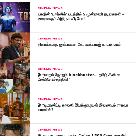
CINEMA NEWS
யாஷின் ‘டாக்ஸிக்’ படத்தில் 5 முன்னணி நடிகைகள் –
வைரலாகும் அறிமுக வீடியோ!
CINEMA NEWS
திரைக்கதை ஜாம்பவான் கே. பாக்யராஜ் காலமானார்
CINEMA NEWS
🎬 “மாதம் தோறும் blockbuster… தமிழ் சினிமா
மீண்டும் உச்சத்தில்!”
CINEMA NEWS
🎬 “டிமாண்ட்டி காலனி இயக்குநருடன் இணையும் ராகவா
லாரன்ஸ்?”
CINEMA NEWS
🚨 உலகம் முழுக்க கருப்பு வேட்டை! ₹200 கோடி வசூலில்