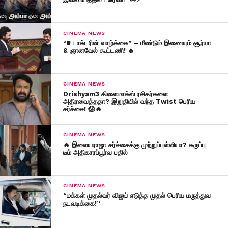
CINEMA NEWS
“₹5 டாக்டரின் வாழ்க்கை” – மீண்டும் இணையும் சூர்யா
& ஞானவேல் கூட்டணி! 🔥
CINEMA NEWS
Drishyam3 கிளைமாக்ஸ் ரசிகர்களை
அதிரவைத்ததா? இறுதியில் வந்த Twist பெரிய
சர்ச்சை! 😱🔥
CINEMA NEWS
🔥 இளையராஜா சர்ச்சைக்கு முற்றுப்புள்ளியா? கருப்பு
டீம் அதிகாரப்பூர்வ பதில்
CINEMA NEWS
“மக்கள் முதல்வர் விஜய் எடுத்த முதல் பெரிய மருத்துவ
நடவடிக்கை!”