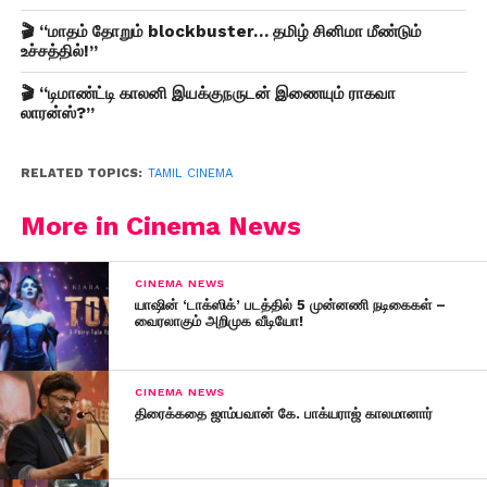
🎬 “மாதம் தோறும் blockbuster… தமிழ் சினிமா மீண்டும்
உச்சத்தில்!”
🎬 “டிமாண்ட்டி காலனி இயக்குநருடன் இணையும் ராகவா
லாரன்ஸ்?”
RELATED TOPICS:
TAMIL CINEMA
More in Cinema News
CINEMA NEWS
யாஷின் ‘டாக்ஸிக்’ படத்தில் 5 முன்னணி நடிகைகள் –
வைரலாகும் அறிமுக வீடியோ!
CINEMA NEWS
திரைக்கதை ஜாம்பவான் கே. பாக்யராஜ் காலமானார்