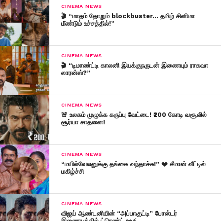
CINEMA NEWS
🎬 “மாதம் தோறும் blockbuster… தமிழ் சினிமா
மீண்டும் உச்சத்தில்!”
CINEMA NEWS
🎬 “டிமாண்ட்டி காலனி இயக்குநருடன் இணையும் ராகவா
லாரன்ஸ்?”
CINEMA NEWS
🚨 உலகம் முழுக்க கருப்பு வேட்டை! ₹200 கோடி வசூலில்
சூர்யா சாதனை!
CINEMA NEWS
“மயில்வேலனுக்கு தங்கை வந்தாச்சு!” ❤️ சீமான் வீட்டில்
மகிழ்ச்சி
CINEMA NEWS
விஜய் ஆண்டனியின் “அப்பாகுட்டி” போஸ்டர்
இணையத்தில் ட்ரெண்ட் 👀⚡