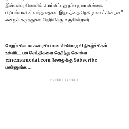
இவ்வளவு விரைவில் போய்விட்டது நம்ப முடியவில்லை.
பிரியங்காவின் வார்த்தைகள் இதயத்தை நெகிழ வைக்கின்றன”
என்றுக் கருத்துகள் தெரிவித்து வருகின்றனர்.
மேலும் சில பல சுவாரசியமான சினிமா,டிவி நிகழ்ச்சிகள்
உள்ளிட்ட பல செய்திகளை தெரிந்து கொள்ள
cinemamedai.com சேனலுக்கு Subscribe
பண்ணுங்க….
ADVERTISEMENT