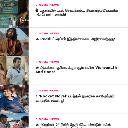
CINEMA NEWS
🎬 மதுரையில் மாஸ் தொடக்கம்… சிவகார்த்திகேயனின்
“சேயோன்” வைரல்!
CINEMA NEWS
🔥 Peddi ட்ரெய்லர் இந்தியாவையே அதிரவைத்தது!
CINEMA NEWS
🔥 ஆகஸ்டை குறிவைக்கும் சூர்யாவின் Vishvanath
And Sons!
CINEMA NEWS
⚡ ‘Pocket Novel’ படத்தில் நடிகராக களமிறங்கும்
கார்த்திக் சுப்புராஜ்!
CINEMA NEWS
🔥 “ஜெய்லர் 2” ரிலீஸ் தேதி லீக்… மீண்டும் பாக்ஸ்