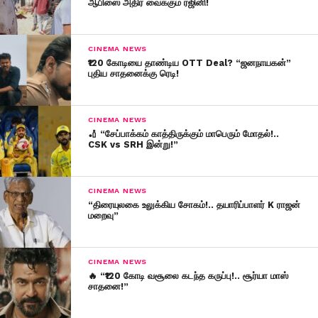
ஆபிஸை அதிர வைக்கும் ரஜினி!
CINEMA NEWS
₹120 கோடியை தாண்டிய OTT Deal? “ஜனநாயகன்”
புதிய சாதனைக்கு ரெடி!
CINEMA NEWS
🏏 “சேப்பாக்கம் காத்திருக்கும் மாபெரும் மோதல்!..
CSK vs SRH இன்று!”
CINEMA NEWS
“திரையுலகை உலுக்கிய சோகம்!.. தயாரிப்பாளர் K ராஜன்
மறைவு”
CINEMA NEWS
🔥 “₹120 கோடி வசூலை கடந்த கருப்பு!.. சூர்யா மாஸ்
சாதனை!”