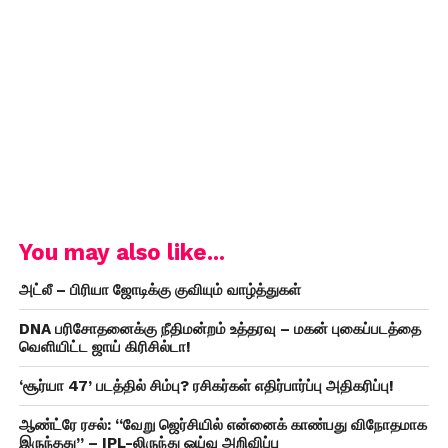
You may also like...
அட்லீ – பிரியா ஜோடிக்கு குவியும் வாழ்த்துகள்
DNA பரிசோதனைக்கு நீதிமன்றம் உத்தரவு – மகன் புகைப்படத்தை
வெளியிட்ட ஜாய் கிரிசில்டா!
‘சூர்யா 47’ படத்தில் சிம்பு? ரசிகர்கள் எதிர்பார்ப்பு அதிகரிப்பு!
ஆண்ட்ரே ரசல்: “வேறு ஜெர்சியில் என்னைக் காண்பது விநோதமாக
இருந்தது” – IPL-லிருந்து ஓய்வு அறிவிப்பு