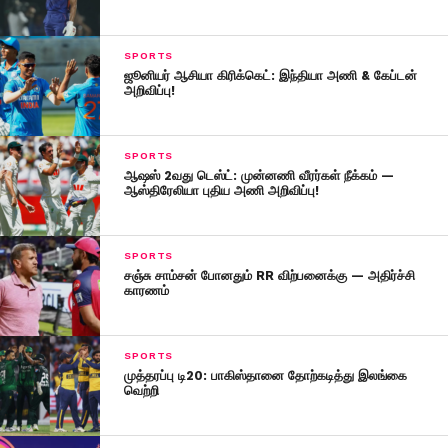
SPORTS
ஜூனியர் ஆசியா கிரிக்கெட்: இந்தியா அணி & கேப்டன்
அறிவிப்பு!
SPORTS
ஆஷஸ் 2வது டெஸ்ட்: முன்னணி வீரர்கள் நீக்கம் —
ஆஸ்திரேலியா புதிய அணி அறிவிப்பு!
SPORTS
சஞ்சு சாம்சன் போனதும் RR விற்பனைக்கு — அதிர்ச்சி
காரணம்
SPORTS
முத்தரப்பு டி20: பாகிஸ்தானை தோற்கடித்து இலங்கை
வெற்றி