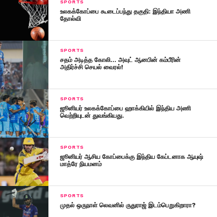
SPORTS
உலகக்கோப்பை கூடைப்பந்து தகுதி: இந்தியா அணி
தோல்வி
SPORTS
சதம் அடித்த கோலி… அவுட் ஆனபின் கம்பீரின்
அதிர்ச்சி செயல் வைரல்!
SPORTS
ஜூனியர் உலகக்கோப்பை ஹாக்கியில் இந்திய அணி
வெற்றியுடன் துவங்கியது.
SPORTS
ஜூனியர் ஆசிய கோப்பைக்கு இந்திய கேப்டனாக ஆயுஷ்
மாத்ரே நியமனம்
SPORTS
முதல் ஒருநாள் லெவனில் ருதுராஜ் இடம்பெறுகிறாரா?