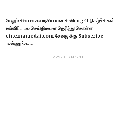
மேலும் சில பல சுவாரசியமான சினிமா,டிவி நிகழ்ச்சிகள்
உள்ளிட்ட பல செய்திகளை தெரிந்து கொள்ள
cinemamedai.com சேனலுக்கு Subscribe
பண்ணுங்க….
ADVERTISEMENT