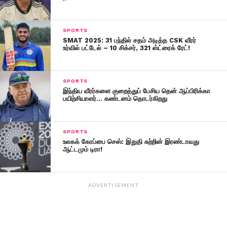
SPORTS
SMAT 2025: 31 பந்தில் சதம் அடித்த CSK வீரர்
உர்வில் பட்டேல் – 10 சிக்சர், 321 ஸ்ட்ரைக் ரேட்!
SPORTS
இந்திய வீரர்களை குறைத்துப் பேசிய தென் ஆப்பிரிக்கா
பயிற்சியாளர்… கண்டனம் தொடர்கிறது
SPORTS
உலகக் கோப்பை செஸ்: இறுதி சுற்றின் இரண்டாவது
ஆட்டமும் டிரா!
ADVERTISEMENT