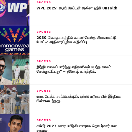
SPORTS
WPL 2025: ஆஸி கேப்டன் அலிசா ஹீலி Unsold!
SPORTS
2030 அகம​தா​பாத்​தில் காமன்வெல்த் விளையாட்டு
போட்டி: அதிகாரப்பூர்வ அறிவிப்பு
SPORTS
இந்தியாவைப் பார்த்து எதிரணிகள் பயந்த காலம்
சென்றுவிட்டது” – தினேஷ் கார்த்திக்.
SPORTS
உலக டெஸ்ட் சாம்பியன்ஷிப்: புள்ளி வரிசையில் இந்தியா
பின்னடைந்தது.
SPORTS
கம்பீர் 2027 வரை பயிற்சியாளராக தொடர்வார் என
தகவல்.