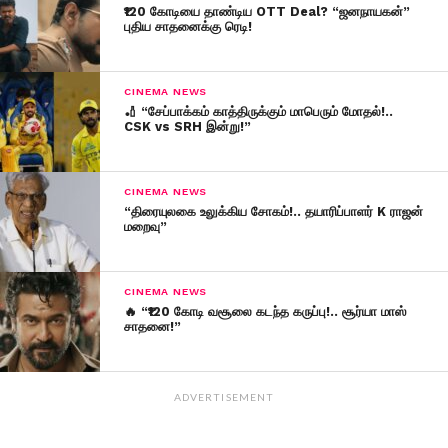
₹120 கோடியை தாண்டிய OTT Deal? “ஜனநாயகன்”
புதிய சாதனைக்கு ரெடி!
CINEMA NEWS
🏏 “சேப்பாக்கம் காத்திருக்கும் மாபெரும் மோதல்!..
CSK vs SRH இன்று!”
CINEMA NEWS
“திரையுலகை உலுக்கிய சோகம்!.. தயாரிப்பாளர் K ராஜன்
மறைவு”
CINEMA NEWS
🔥 “₹120 கோடி வசூலை கடந்த கருப்பு!.. சூர்யா மாஸ்
சாதனை!”
ADVERTISEMENT