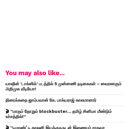
You may also like...
யாஷின் ‘டாக்ஸிக்’ படத்தில் 5 முன்னணி நடிகைகள் – வைரலாகும்
அறிமுக வீடியோ!
திரைக்கதை ஜாம்பவான் கே. பாக்யராஜ் காலமானார்
🎬 “மாதம் தோறும் blockbuster… தமிழ் சினிமா மீண்டும்
உச்சத்தில்!”
🎬 “டிமாண்ட்டி காலனி இயக்குநருடன் இணையும் ராகவா