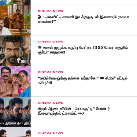
CINEMA NEWS
🎬 “டிமாண்ட்டி காலனி இயக்குநருடன் இணையும் ராகவா
லாரன்ஸ்?”
CINEMA NEWS
🚨 உலகம் முழுக்க கருப்பு வேட்டை! ₹200 கோடி வசூலில்
சூர்யா சாதனை!
CINEMA NEWS
“மயில்வேலனுக்கு தங்கை வந்தாச்சு!” ❤️ சீமான் வீட்டில்
மகிழ்ச்சி
CINEMA NEWS
விஜய் ஆண்டனியின் “அப்பாகுட்டி” போஸ்டர்
இணையத்தில் ட்ரெண்ட் 👀⚡
CINEMA NEWS