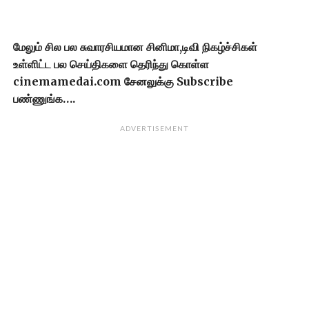
மேலும் சில பல சுவாரசியமான சினிமா,டிவி நிகழ்ச்சிகள்
உள்ளிட்ட பல செய்திகளை தெரிந்து கொள்ள
cinemamedai.com சேனலுக்கு Subscribe
பண்ணுங்க….
ADVERTISEMENT