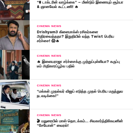
“₹5 டாக்டரின் வாழ்க்கை” – மீண்டும் இணையும் சூர்யா
& ஞானவேல் கூட்டணி! 🔥
CINEMA NEWS
Drishyam3 கிளைமாக்ஸ் ரசிகர்களை
அதிரவைத்ததா? இறுதியில் வந்த Twist பெரிய
சர்ச்சை! 😱🔥
CINEMA NEWS
🔥 இளையராஜா சர்ச்சைக்கு முற்றுப்புள்ளியா? கருப்பு
டீம் அதிகாரப்பூர்வ பதில்
CINEMA NEWS
“மக்கள் முதல்வர் விஜய் எடுத்த முதல் பெரிய மருத்துவ
நடவடிக்கை!”
CINEMA NEWS
🎬 மதுரையில் மாஸ் தொடக்கம்… சிவகார்த்திகேயனின்
“சேயோன்” வைரல்!