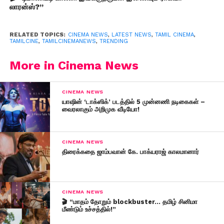
லாரன்ஸ்?”
RELATED TOPICS:
CINEMA NEWS
,
LATEST NEWS
,
TAMIL CINEMA
,
TAMILCINE
,
TAMILCINEMANEWS
,
TRENDING
More in Cinema News
CINEMA NEWS
யாஷின் ‘டாக்ஸிக்’ படத்தில் 5 முன்னணி நடிகைகள் –
வைரலாகும் அறிமுக வீடியோ!
CINEMA NEWS
திரைக்கதை ஜாம்பவான் கே. பாக்யராஜ் காலமானார்
CINEMA NEWS
🎬 “மாதம் தோறும் blockbuster… தமிழ் சினிமா
மீண்டும் உச்சத்தில்!”