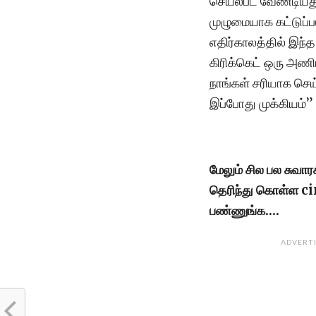
செயல்பட வேண்டியது
முழுமையாக கட்டுப்
எதிர்காலத்தில் இந்
கிரிக்கெட் ஒரு அண
நாங்கள் சரியாக செய
இப்போது முக்கியம்”
மேலும் சில பல சுவா
தெரிந்து கொள்ள 
பண்ணுங்க….
ADVERT