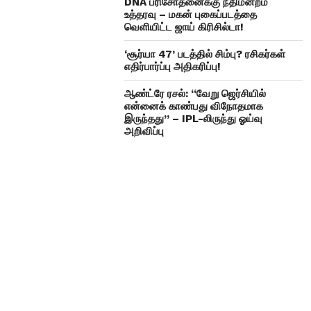
DNA பரிசோதனைக்கு நீதிமன்றம்
உத்தரவு – மகன் புகைப்படத்தை
வெளியிட்ட ஜாய் கிரிசில்டா!
‘சூர்யா 47’ படத்தில் சிம்பு? ரசிகர்கள்
எதிர்பார்ப்பு அதிகரிப்பு!
ஆண்ட்ரே ரசல்: “வேறு ஜெர்சியில்
என்னைக் காண்பது விநோதமாக
இருந்தது” – IPL-லிருந்து ஓய்வு
அறிவிப்பு