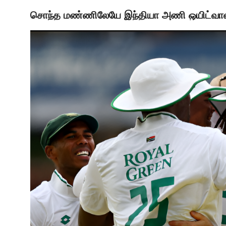
சொந்த மண்ணிலேயே இந்தியா அணி ஒயிட்வா
LATEST