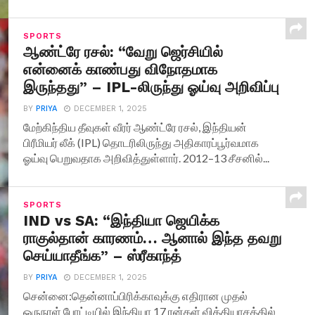
SPORTS
ஆண்ட்ரே ரசல்: “வேறு ஜெர்சியில்
என்னைக் காண்பது விநோதமாக
இருந்தது” – IPL-லிருந்து ஓய்வு அறிவிப்பு
BY
PRIYA
DECEMBER 1, 2025
மேற்கிந்திய தீவுகள் வீரர் ஆண்ட்ரே ரசல், இந்தியன்
பிரீமியர் லீக் (IPL) தொடரிலிருந்து அதிகாரப்பூர்வமாக
ஓய்வு பெறுவதாக அறிவித்துள்ளார். 2012–13 சீசனில்...
SPORTS
IND vs SA: “இந்தியா ஜெயிக்க
ராகுல்தான் காரணம்… ஆனால் இந்த தவறு
செய்யாதீங்க” – ஸ்ரீகாந்த்
BY
PRIYA
DECEMBER 1, 2025
சென்னை:தென்னாப்பிரிக்காவுக்கு எதிரான முதல்
ஒருநாள் போட்டியில் இந்தியா 17 ரன்கள் வித்தியாசத்தில்