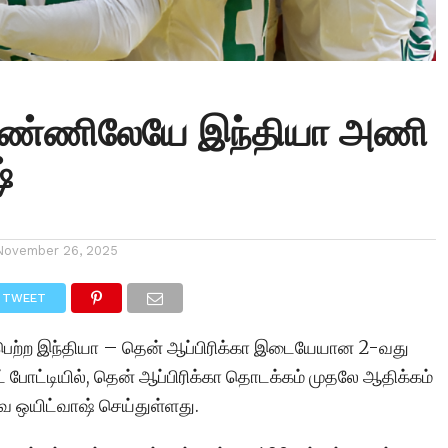
ண்ணிலேயே இந்தியா அணி
்
November 26, 2025
TWEET
பெற்ற இந்தியா – தென் ஆப்பிரிக்கா இடையேயான 2-வது
ட் போட்டியில், தென் ஆப்பிரிக்கா தொடக்கம் முதலே ஆதிக்கம்
ை ஒயிட்வாஷ் செய்துள்ளது.