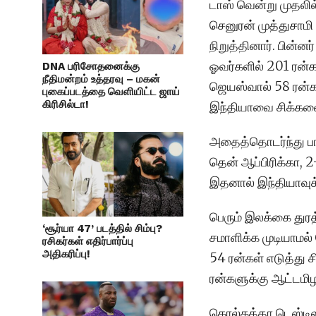
டாஸ் வென்று முதலில்
செனுரன் முத்துசாம
நிறுத்தினார். பின்ன
ஓவர்களில் 201 ரன்க
DNA பரிசோதனைக்கு
நீதிமன்றம் உத்தரவு – மகன்
ஜெயஸ்வால் 58 ரன்கள
புகைப்படத்தை வெளியிட்ட ஜாய்
கிரிசில்டா!
இந்தியாவை சிக்கவை
அதைத்தொடர்ந்து ப
தென் ஆப்பிரிக்கா, 
இதனால் இந்தியாவுக்
பெரும் இலக்கை துரத
‘சூர்யா 47’ படத்தில் சிம்பு?
சமாளிக்க முடியாமல்
ரசிகர்கள் எதிர்பார்ப்பு
அதிகரிப்பு!
54 ரன்கள் எடுத்து ச
ரன்களுக்கு ஆட்டமிழ
கொல்கத்தா டெஸ்டிலு