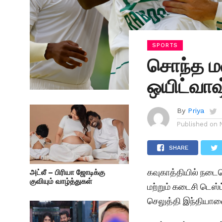
SPORTS
சொந்த ம
ஒயிட்வாஷ
By
Priya
Published on
SHARE
கவுகாத்தியில் நடை
அட்லீ – பிரியா ஜோடிக்கு
குவியும் வாழ்த்துகள்
மற்றும் கடைசி டெஸ்
செலுத்தி இந்தியாவ