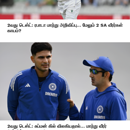
2வது டெஸ்ட்: ரபாடா மாற்று அறிவிப்பு… மேலும் 2 SA வீரர்கள்
காயம்?
2வது டெஸ்ட்: சுப்மன் கில் விலகியதால்… மாற்று வீரர்