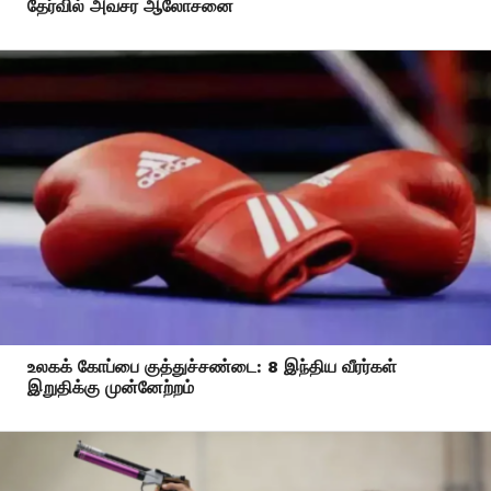
தேர்வில் அவசர ஆலோசனை
உலகக் கோப்பை குத்துச்சண்டை: 8 இந்திய வீரர்கள்
இறுதிக்கு முன்னேற்றம்