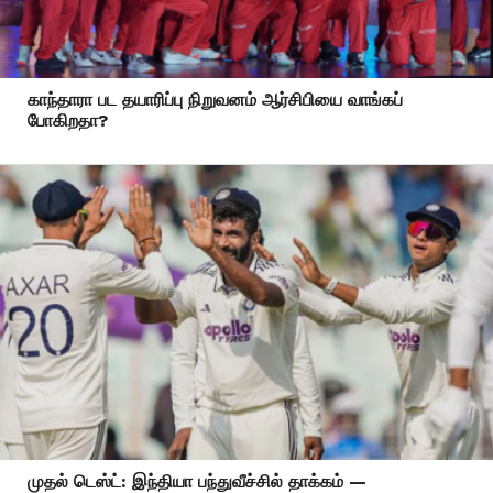
காந்தாரா பட தயாரிப்பு நிறுவனம் ஆர்சிபியை வாங்கப்
போகிறதா?
முதல் டெஸ்ட்: இந்தியா பந்துவீச்சில் தாக்கம் —