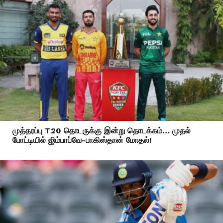
முத்தரப்பு T20 தொடருக்கு இன்று தொடக்கம்… முதல்
போட்டியில் ஜிம்பாப்வே-பாகிஸ்தான் மோதல்!