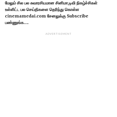
மேலும் சில பல சுவாரசியமான சினிமா,டிவி நிகழ்ச்சிகள்
உள்ளிட்ட பல செய்திகளை தெரிந்து கொள்ள
cinemamedai.com சேனலுக்கு Subscribe
பண்ணுங்க….
ADVERTISEMENT