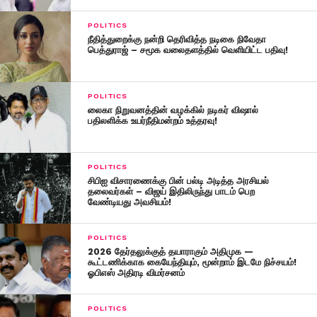
POLITICS
நீதித்துறைக்கு நன்றி தெரிவித்த நடிகை நிவேதா
பெத்துராஜ் – சமூக வலைதளத்தில் வெளியிட்ட பதிவு!
POLITICS
லைகா நிறுவனத்தின் வழக்கில் நடிகர் விஷால்
பதிலளிக்க உயர்நீதிமன்றம் உத்தரவு!
POLITICS
சிபிஐ விசாரணைக்கு பின் பல்டி அடித்த அரசியல்
தலைவர்கள் – விஜய் இதிலிருந்து பாடம் பெற
வேண்டியது அவசியம்!
POLITICS
2026 தேர்தலுக்குத் தயாராகும் அதிமுக —
கூட்டணிக்காக கையேந்தியும், மூன்றாம் இடமே நிச்சயம்!
ஓபிஎஸ் அதிரடி விமர்சனம்
POLITICS