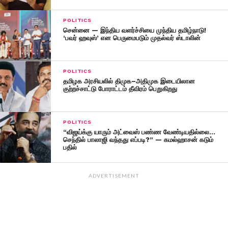
POLITICS
சென்னை — இந்திய வளர்ச்சியை முந்திய தமிழ்நாடு!
‘பவர் ஹவுஸ்’ என பெருமைபடும் முதல்வர் ஸ்டாலின்
POLITICS
தமிழக அரசியலில் திமுக–அதிமுக இடையிலான
குற்றச்சாட்டு போராட்டம் தீவிரம் பெறுகிறது
POLITICS
“விஜய்க்கு யாரும் அட்வைஸ் பண்ண வேண்டியதில்லை…
செந்தில் பாலாஜி வந்தது எப்படி?” — கமல்ஹாசன் கடும்
பதில்
ADVERTISEMENT