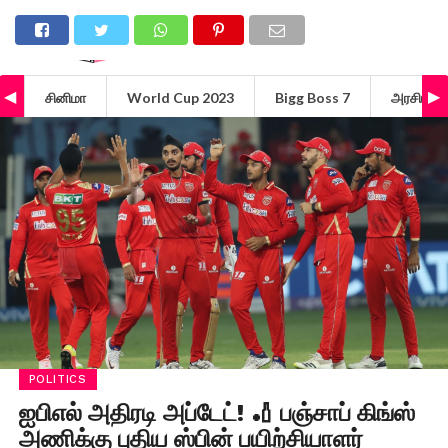
சினிமா
World Cup 2023
Bigg Boss 7
அரசியல்
POLITICS
ஐபிஎல் அதிரடி அப்டேட்! 🏏 பஞ்சாப் கிங்ஸ்
அணிக்கு புதிய ஸ்பின் பயிற்சியாளர்