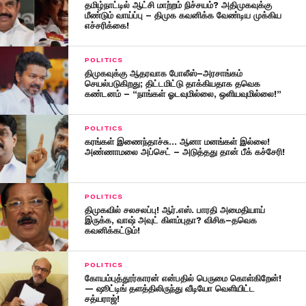
தமிழ்நாட்டில் ஆட்சி மாற்றம் நிச்சயம்? அதிமுகவுக்கு
மீண்டும் வாய்ப்பு – திமுக கவனிக்க வேண்டிய முக்கிய
எச்சரிக்கை!
POLITICS
திமுகவுக்கு ஆதரவாக போலீஸ்–அரசாங்கம்
செயல்படுகிறது; திட்டமிட்டு தாக்கியதாக தவெக
கண்டனம் – “நாங்கள் ஓடவுமில்லை, ஒளியவுமில்லை!”
POLITICS
கரங்கள் இணைந்தாச்சு… ஆனா மனங்கள் இல்லை!
அண்ணாமலை அப்செட் – அடுத்தது தான் பீக் கச்சேரி!
POLITICS
திமுகவில் சலசலப்பு! ஆர்.எஸ். பாரதி அமைதியாய்
இருக்க, வாஷ் அவுட் கிளம்புதா? விசிக–தவெக
கவனிக்கட்டும்!
POLITICS
கோயம்புத்தூர்காரன் என்பதில் பெருமை கொள்கிறேன்!
— ஷூட்டிங் தளத்திலிருந்து வீடியோ வெளியிட்ட
சத்யராஜ்!