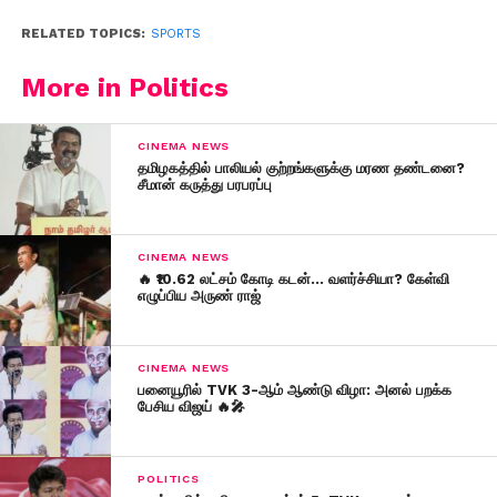
RELATED TOPICS:
SPORTS
More in Politics
CINEMA NEWS
தமிழகத்தில் பாலியல் குற்றங்களுக்கு மரண தண்டனை?
சீமான் கருத்து பரபரப்பு
CINEMA NEWS
🔥 ₹10.62 லட்சம் கோடி கடன்… வளர்ச்சியா? கேள்வி
எழுப்பிய அருண் ராஜ்
CINEMA NEWS
பனையூரில் TVK 3-ஆம் ஆண்டு விழா: அனல் பறக்க
பேசிய விஜய் 🔥🎤
POLITICS