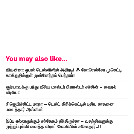
You may also like...
வியன்னா ஓபன் டென்னிஸில் அதிரடி! 🎾 லோரென்சோ முசெட்டி
காலிறுதிக்குள் முன்னேற்றம் பெற்றார்!
சூர்யாவுக்கு பந்து வீசிய மாஸ்டர் பிளாஸ்டர் சச்சின் – வைரல்
வீடியோ
நீ ஜெயிச்சிட்ட மாறா – டெஸ்ட் கிரிக்கெட்டில் புதிய சாதனை
படைத்தார் அஸ்வின்
இப்ப எல்லாருக்கும் சந்தேகம் தீந்திருச்சா – வதந்திகளுக்கு
முற்றுப்புள்ளி வைத்த விராட் கோலியின் சகோதரர்..!!