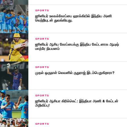
SPORTS
ஜூனியர் உலகக்கோப்பை ஹாக்கியில் இந்திய அணி
வெற்றியுடன் துவங்கியது.
SPORTS
ஜூனியர் ஆசிய கோப்பைக்கு இந்திய கேப்டனாக ஆயுஷ்
மாத்ரே நியமனம்
SPORTS
முதல் ஒருநாள் லெவனில் ருதுராஜ் இடம்பெறுகிறாரா?
SPORTS
ஜூனியர் ஆசியா கிரிக்கெட்: இந்தியா அணி & கேப்டன்
அறிவிப்பு!
SPORTS