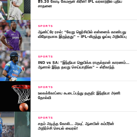
₹25.20 கோடி கேமரூன் கிரீன்! IPL வரலாற்றில் புதிய
சாதனை
SPORTS
ஆண்ட்ரே ரசல்: “வேறு ஜெர்சியில் என்னைக் காண்பது
விநோதமாக இருந்தது” – IPL-லிருந்து ஓய்வு அறிவிப்பு
SPORTS
IND vs SA: “இந்தியா ஜெயிக்க ராகுல்தான் காரணம்…
ஆனால் இந்த தவறு செய்யாதீங்க” – ஸ்ரீகாந்த்
SPORTS
உலகக்கோப்பை கூடைப்பந்து தகுதி: இந்தியா அணி
தோல்வி
SPORTS
சதம் அடித்த கோலி… அவுட் ஆனபின் கம்பீரின்
அதிர்ச்சி செயல் வைரல்!