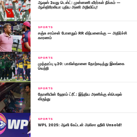
ஆஷஸ் 2வது டெஸ்ட்: முன்னணி வீரர்கள் நீக்கம் —
ஆஸ்திரேலியா புதிய அணி அறிவிப்பு!
SPORTS
சஞ்சு சாம்சன் போனதும் RR விற்பனைக்கு — அதிர்ச்சி
காரணம்
SPORTS
முத்தரப்பு டி20: பாகிஸ்தானை தோற்கடித்து இலங்கை
வெற்றி
SPORTS
தோனியின் ஹோம் ட்ரீட்: இந்திய அணிக்கு ஸ்பெஷல்
விருந்து
SPORTS
WPL 2025: ஆஸி கேப்டன் அலிசா ஹீலி Unsold!