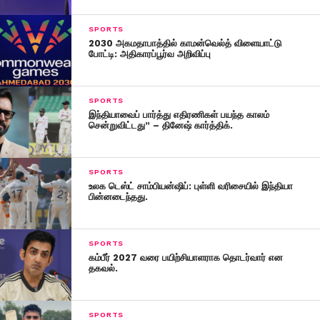
SPORTS
2030 அகம​தா​பாத்​தில் காமன்வெல்த் விளையாட்டு
போட்டி: அதிகாரப்பூர்வ அறிவிப்பு
SPORTS
இந்தியாவைப் பார்த்து எதிரணிகள் பயந்த காலம்
சென்றுவிட்டது” – தினேஷ் கார்த்திக்.
SPORTS
உலக டெஸ்ட் சாம்பியன்ஷிப்: புள்ளி வரிசையில் இந்தியா
பின்னடைந்தது.
SPORTS
கம்பீர் 2027 வரை பயிற்சியாளராக தொடர்வார் என
தகவல்.
SPORTS