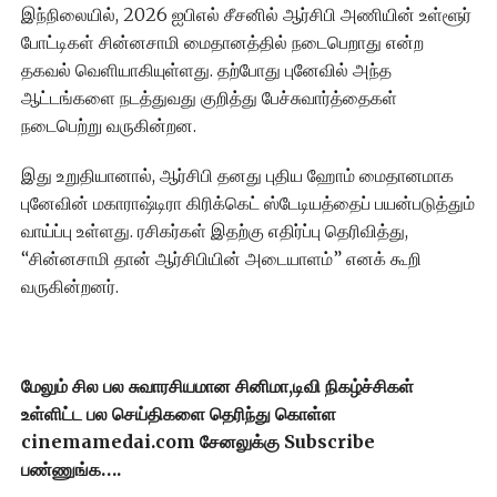
இந்நிலையில், 2026 ஐபிஎல் சீசனில் ஆர்சிபி அணியின் உள்ளூர்
போட்டிகள் சின்னசாமி மைதானத்தில் நடைபெறாது என்ற
தகவல் வெளியாகியுள்ளது. தற்போது புனேவில் அந்த
ஆட்டங்களை நடத்துவது குறித்து பேச்சுவார்த்தைகள்
நடைபெற்று வருகின்றன.
இது உறுதியானால், ஆர்சிபி தனது புதிய ஹோம் மைதானமாக
புனேவின் மகாராஷ்டிரா கிரிக்கெட் ஸ்டேடியத்தைப் பயன்படுத்தும்
வாய்ப்பு உள்ளது. ரசிகர்கள் இதற்கு எதிர்ப்பு தெரிவித்து,
“சின்னசாமி தான் ஆர்சிபியின் அடையாளம்” எனக் கூறி
வருகின்றனர்.
மேலும் சில பல சுவாரசியமான சினிமா,டிவி நிகழ்ச்சிகள்
உள்ளிட்ட பல செய்திகளை தெரிந்து கொள்ள
cinemamedai.com சேனலுக்கு Subscribe
பண்ணுங்க….