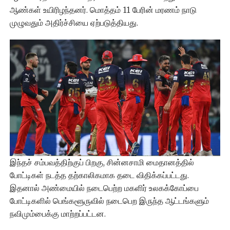
ஆண்கள் உயிரிழந்தனர். மொத்தம் 11 பேரின் மரணம் நாடு
முழுவதும் அதிர்ச்சியை ஏற்படுத்தியது.
இந்தச் சம்பவத்திற்குப் பிறகு, சின்னசாமி மைதானத்தில்
போட்டிகள் நடத்த தற்காலிகமாக தடை விதிக்கப்பட்டது.
இதனால் அண்மையில் நடைபெற்ற மகளிர் உலகக்கோப்பை
போட்டிகளில் பெங்களூருவில் நடைபெற இருந்த ஆட்டங்களும்
நவிமும்பைக்கு மாற்றப்பட்டன.