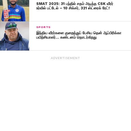
SMAT 2025: 31 பந்தில் சதம் அடித்த CSK வீரர்
உர்வில் பட்டேல் – 10 சிக்சர், 321 ஸ்ட்ரைக் ரேட்!
SPORTS
இந்திய வீரர்களை குறைத்துப் பேசிய தென் ஆப்பிரிக்கா
பயிற்சியாளர்… கண்டனம் தொடர்கிறது
ADVERTISEMENT