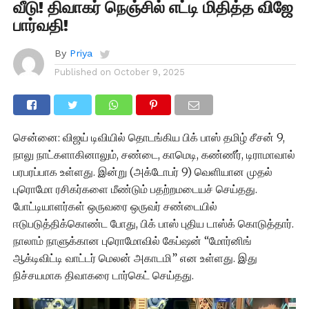
வீடு! திவாகர் நெஞ்சில் எட்டி மிதித்த விஜே
பார்வதி!
By
Priya
Published on
October 9, 2025
சென்னை: விஜய் டிவியில் தொடங்கிய பிக் பாஸ் தமிழ் சீசன் 9,
நாலு நாட்களாகினாலும், சண்டை, காமெடி, கண்ணீர், டிராமாவால்
பரபரப்பாக உள்ளது. இன்று (அக்டோபர் 9) வெளியான முதல்
புரொமோ ரசிகர்களை மீண்டும் பதற்றமடையச் செய்தது.
போட்டியாளர்கள் ஒருவரை ஒருவர் சண்டையில்
ஈடுபடுத்திக்கொண்ட போது, பிக் பாஸ் புதிய டாஸ்க் கொடுத்தார்.
நாலாம் நாளுக்கான புரொமோவில் கேப்ஷன் “மோர்னிங்
ஆக்டிவிட்டி வாட்டர் மெலன் அகாடமி” என உள்ளது. இது
நிச்சயமாக திவாகரை டார்கெட் செய்தது.