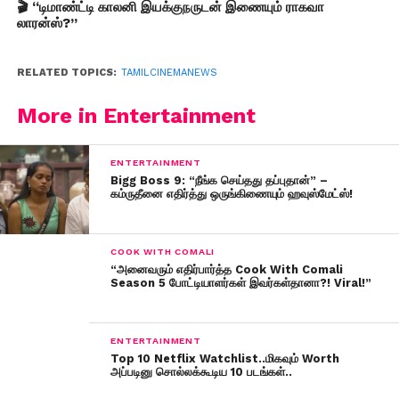
🎬 “டிமாண்ட்டி காலனி இயக்குநருடன் இணையும் ராகவா
லாரன்ஸ்?”
RELATED TOPICS:
TAMILCINEMANEWS
More in Entertainment
ENTERTAINMENT
Bigg Boss 9: “நீங்க செய்தது தப்புதான்” –
கம்ருதீனை எதிர்த்து ஒருங்கிணையும் ஹவுஸ்மேட்ஸ்!
COOK WITH COMALI
“அனைவரும் எதிர்பார்த்த Cook With Comali
Season 5 போட்டியாளர்கள் இவர்கள்தானா?! Viral!”
ENTERTAINMENT
Top 10 Netflix Watchlist..மிகவும் Worth
அப்படினு சொல்லக்கூடிய 10 படங்கள்..