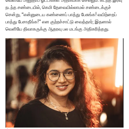
வெளியே அனுதாப ஓட்டங்கள் அதிகமாக செல்லும். கடந்த இரவு
நடந்த சண்டையில், கெமி தேவையில்லாமல் சண்டைக்குச்
சென்று, “என்னுடைய கண்ணைப் பாத்து பேசுங்க! வயிற்றைப்
பாத்து பேசாதீங்க!” என குற்றச்சாட்டு வைத்தார்; இதனால்
வெளியே திவாகருக்கு ஆதரவு பல மடங்கு அதிகரித்தது.