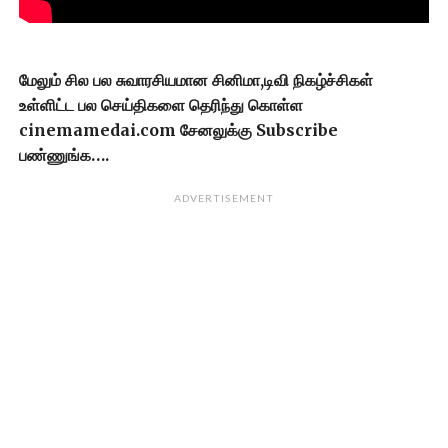
மேலும் சில பல சுவாரசியமான சினிமா,டிவி நிகழ்ச்சிகள்
உள்ளிட்ட பல செய்திகளை தெரிந்து கொள்ள
cinemamedai.com சேனலுக்கு Subscribe
பண்ணுங்க….
ADVERTISEMENT