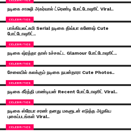
CELEBRITIES
நடிகை சாக்ஷி அகர்வால் ட்ரெண்டி போட்டோஷூட் Viral..
CELEBRITIES
பாக்கியலட்சுமி Serial நடிகை திவ்யா கணேஷ் Cute
போட்டோஷூட்..
CELEBRITIES
நடிகை ஷ்ரத்தா தாஸ் உச்சகட்ட Glamour போட்டோஷூட்..
CELEBRITIES
சேலையில் கலக்கும் நடிகை நயன்தாரா Cute Photos..
CELEBRITIES
நடிகை கீர்த்தி பாண்டியன் Recent போட்டோஷூட் Viral..
CELEBRITIES
நடிகை ஸ்ரேயா சரண் தனது மகளுடன் எடுத்த அழகிய
புகைப்படங்கள் Viral..
CELEBRITIES